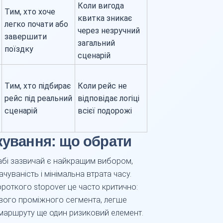
Коли вигода
Тим, хто хоче
квитка зникає
легко почати або
через незручний
завершити
загальний
поїздку
сценарій
Тим, хто підбирає
Коли рейс не
рейс під реальний
відповідає логіці
сценарій
всієї подорожі
кування: що обрати
абі зазвичай є найкращим вибором,
уваність і мінімальна втрата часу.
ороткого stopover це часто критично:
айвого проміжного сегмента, легше
 маршруту ще один ризиковий елемент.