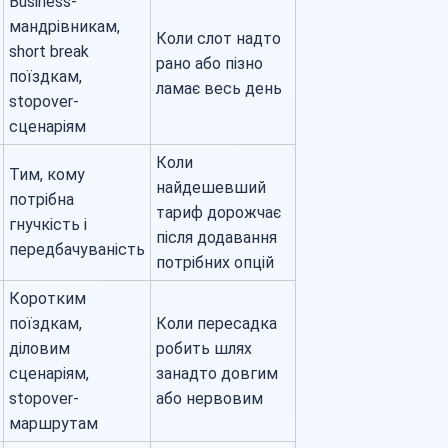
Business-
мандрівникам,
Коли слот надто
short break
рано або пізно
поїздкам,
ламає весь день
stopover-
сценаріям
Коли
Тим, кому
найдешевший
потрібна
тариф дорожчає
гнучкість і
після додавання
передбачуваність
потрібних опцій
Коротким
поїздкам,
Коли пересадка
діловим
робить шлях
сценаріям,
занадто довгим
stopover-
або нервовим
маршрутам