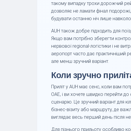
такому випадку трохи дорожчий рей
дозволяє не ламати фінал подорожі,
будувати останню ніч лише навколо
AUH також добре підходить для поїз
Якщо вам потрібно зберегти контро
нервової regional-логістики і не вит
аеропорт часто дає практичніший р
але менш зручний варіант.
Коли зручно приліт
Приліт у AUH має сенс, коли вам по
ОАЕ, і ви хочете швидко перейти до с
сценарію. Це зручний варіант для кіль
бізнес-візиту або маршруту, де важл
виглядає весь перший день після неї
Для пізнього прильоту особливо ко