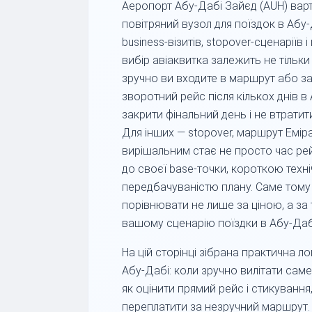
Аеропорт Абу-Дабі Зайєд (AUH) вар
повітряний вузол для поїздок в Абу-
business-візитів, stopover-сценаріїв
вибір авіаквитка залежить не тільки в
зручно ви входите в маршрут або з
зворотний рейс після кількох днів в
закрити фінальний день і не втратит
Для інших — stopover, маршрут Емірат
вирішальним стає не просто час рейс
до своєї base-точки, короткою техн
передбачуваністю плану. Саме тому
порівнювати не лише за ціною, а за 
вашому сценарію поїздки в Абу-Дабі
На цій сторінці зібрана практична л
Абу-Дабі: коли зручно вилітати саме 
як оцінити прямий рейс і стикування
переплатити за незручний маршрут