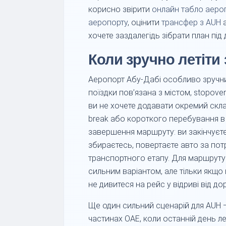
корисно звірити
онлайн табло аеро
аеропорту
, оцінити
трансфер з AUH
а
хочете заздалегідь зібрати план під
Коли зручно летіти
Аеропорт Абу-Дабі особливо зручний
поїздки пов’язана з містом, stopov
ви не хочете додавати окремий скла
break або короткого перебування в 
завершення маршруту: ви закінчуєте 
збираєтесь, повертаєте авто за пот
транспортного етапу. Для маршруту
сильним варіантом, але тільки якщо 
не дивитеся на рейс у відриві від до
Ще один сильний сценарій для AUH — в
частинах ОАЕ, коли останній день л