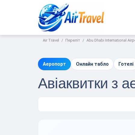
Air Travel
Переліт
Abu Dhabi International Airp
Аеропорт
Онлайн табло
Готелі
Авіаквитки з а