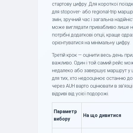
стартову цифру. Для короткої поїздк
для stopover- або regional-trip марш
змін, зручний час і загальна надійн
може виглядати привабливо лише н
потрібні додаткові опції, краще одра
орієнтуватися на мінімальну цифру.
Третій крок — оцінити весь день пр
важливо. Один і той самий рейс мож
недалеко або завершує маршрут у ці
для тих, хто недооцінює останню до
через AUH варто оцінювати в зв’язц
відриві від усієї подорожі.
Параметр
На що дивитися
вибору