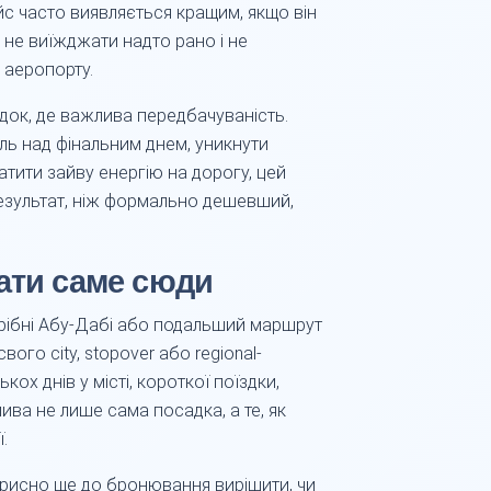
с часто виявляється кращим, якщо він
 не виїжджати надто рано і не
 аеропорту.
док, де важлива передбачуваність.
ль над фінальним днем, уникнути
ратити зайву енергію на дорогу, цей
езультат, ніж формально дешевший,
ати саме сюди
трібні Абу-Дабі або подальший маршрут
вого city, stopover або regional-
кох днів у місті, короткої поїздки,
ива не лише сама посадка, а те, як
.
рисно ще до бронювання вирішити, чи