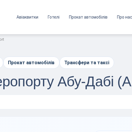
Авіаквитки
Готелі
Прокат автомобілів
Про на
ort
Прокат автомобілів
Трансфери та таксі
еропорту Абу-Дабі (