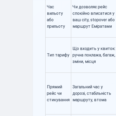
Час
Чи дозволяє рейс
вильоту
спокійно вписатися у
або
ваш city, stopover або
прильоту
маршрут Еміратами
Що входить у квиток:
Тип тарифу
ручна поклажа, багаж,
зміни, місця
Прямий
Загальний час у
рейс чи
дорозі, стабільність
стикування
маршруту, втома