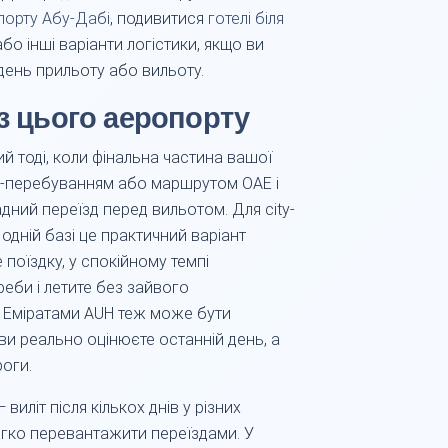
порту Абу-Дабі
, подивитися
готелі біля
бо інші варіанти логістики, якщо ви
 день прильоту або вильоту.
 з цього аеропорту
 тоді, коли фінальна частина вашої
er-перебуванням або маршрутом ОАЕ і
дний переїзд перед вильотом. Для city-
одній базі це практичний варіант
поїздку, у спокійному темпі
реби і летите без зайвого
 Еміратами AUH теж може бути
ви реально оцінюєте останній день, а
роги.
иліт після кількох днів у різних
егко перевантажити переїздами. У