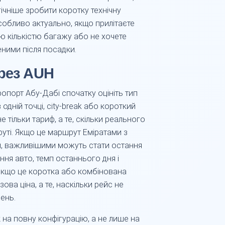
гічніше зробити коротку технічну
собливо актуально, якщо прилітаєте
ою кількістю багажу або не хочете
ними після посадки.
ерез AUH
ропорт Абу-Дабі спочатку оцініть тип
одній точці, city-break або короткий
е тільки тариф, а те, скільки реального
уті. Якщо це маршрут Еміратами з
и, важливішими можуть стати остання
ння авто, темп останнього дня і
 Якщо це коротка або комбінована
ова ціна, а те, наскільки рейс не
ень.
 на повну конфігурацію, а не лише на