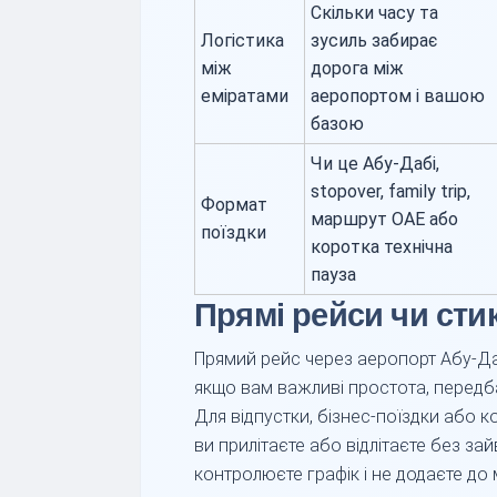
Скільки часу та
Логістика
зусиль забирає
між
дорога між
еміратами
аеропортом і вашою
базою
Чи це Абу-Дабі,
stopover, family trip,
Формат
маршрут ОАЕ або
поїздки
коротка технічна
пауза
Прямі рейси чи сти
Прямий рейс через аеропорт Абу-Д
якщо вам важливі простота, передбач
Для відпустки, бізнес-поїздки або к
ви прилітаєте або відлітаєте без з
контролюєте графік і не додаєте до