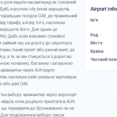
то розглядати насамперед як головний
Airport inf
Дабі, коротких city-break маршрутів,
 і подальших поїздок ОАЕ, де правильний
Ім'я
ід тарифу, а й від того, наскільки
авершуєте його. Для одних це
Код
 Абу-Дабі, коли важливо спокійно
Місто
и зайвий час на дорогу до аеропорту.
ами, пізній приліт або ранній виліт, де
Країна
у, а те, як він стикується з дорогою
Часовий поя
ічною ночівлею, багажем і загальною
 авіаквитки через AUH варто
тим, наскільки рейс реально відповідає
 або далі ОАЕ.
огіка вибору авіаквитків через аеропорт
звідси, коли доцільно прилітати в AUH,
, що перевірити до бронювання і як не
. Для продовження вибору також