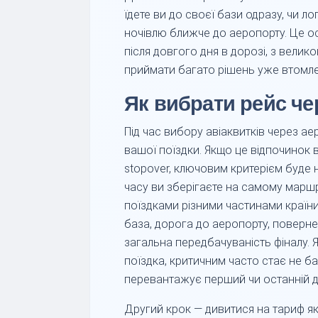
їдете ви до своєї бази одразу, чи ло
ночівлю ближче до аеропорту. Це о
після довгого дня в дорозі, з велик
приймати багато рішень уже втомле
Як вибрати рейс ч
Під час вибору авіаквитків через ае
вашої поїздки. Якщо це відпочинок в 
stopover, ключовим критерієм буде н
часу ви зберігаєте на самому маршр
поїздками різними частинами країн
база, дорога до аеропорту, поверне
загальна передбачуваність фіналу.
поїздка, критичним часто стає не баз
перевантажує перший чи останній д
Другий крок — дивитися на тариф як