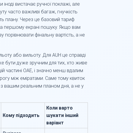
и іноді вистачає ручної поклажі, але
руту часто важливі багаж, гнучкість
ість плану. Через це базовий тариф
а першому екрані пошуку. Якщо вам
зу порівнювати фінальну вартість, а не
ильоту або вильоту. Для AUH це справді
е бути дуже зручним для тих, хто живе
й частині ОАЕ, і значно менш вдалим
рогу між еміратами. Саме тому квиток
і з вашим реальним планом дня, а не у
Коли варто
Кому підходить
шукати інший
варіант