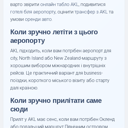
варто звірити
онлайн табло AKL
, подивитися
готелі біля аеропорту
, оцінити
трансфер з AKL
та
умови
оренди авто
.
Коли зручно летіти з цього
аеропорту
AKL підходить, коли вам потрібен аеропорт для
city, North Island або New Zealand-маршруту з
хорошим вибором міжнародних і внутрішніх
рейсів. Це практичний варіант для business-
поїздки, короткого міського візиту або старту
далі країною.
Коли зручно прилітати саме
сюди
Приліт у AKL має сенс, коли вам потрібен Окленд
або подальший маршрут Північним островом.