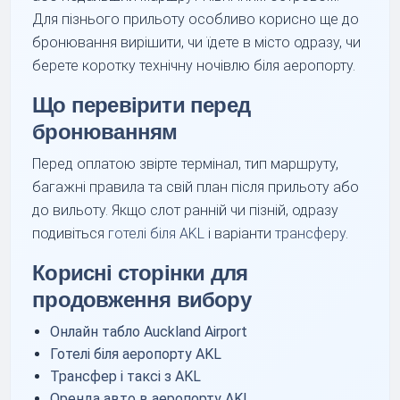
Для пізнього прильоту особливо корисно ще до
бронювання вирішити, чи їдете в місто одразу, чи
берете коротку технічну ночівлю біля аеропорту.
Що перевірити перед
бронюванням
Перед оплатою звірте термінал, тип маршруту,
багажні правила та свій план після прильоту або
до вильоту. Якщо слот ранній чи пізній, одразу
подивіться
готелі біля AKL
і варіанти
трансферу
.
Корисні сторінки для
продовження вибору
Онлайн табло Auckland Airport
Готелі біля аеропорту AKL
Трансфер і таксі з AKL
Оренда авто в аеропорту AKL