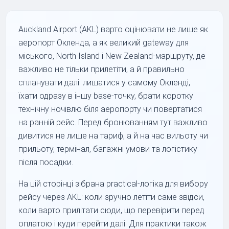
Auckland Airport (AKL) варто оцінювати не лише як
аеропорт Окленда, а як великий gateway для
міського, North Island і New Zealand-маршруту, де
важливо не тільки прилетіти, а й правильно
спланувати далі: лишатися у самому Окленді,
їхати одразу в іншу base-точку, брати коротку
технічну ночівлю біля аеропорту чи повертатися
на ранній рейс. Перед бронюванням тут важливо
дивитися не лише на тариф, а й на час вильоту чи
прильоту, термінал, багажні умови та логістику
після посадки.
На цій сторінці зібрана practical-логіка для вибору
рейсу через AKL: коли зручно летіти саме звідси,
коли варто прилітати сюди, що перевірити перед
оплатою і куди перейти далі. Для практики також