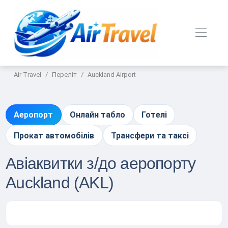
Air Travel
Переліт
Auckland Airport
Аеропорт
Онлайн табло
Готелі
Прокат автомобілів
Трансфери та таксі
Авіаквитки з/до аеропорту
Auckland (AKL)