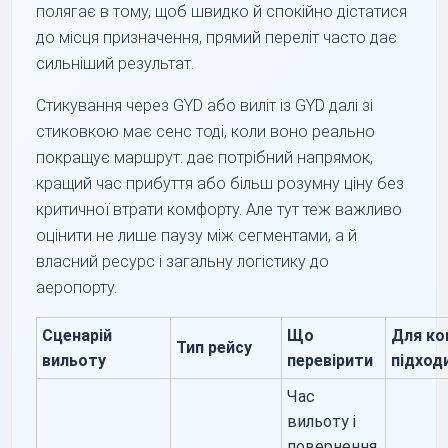
полягає в тому, щоб швидко й спокійно дістатися
до місця призначення, прямий переліт часто дає
сильніший результат.
Стикування через GYD або виліт із GYD далі зі
стиковкою має сенс тоді, коли воно реально
покращує маршрут: дає потрібний напрямок,
кращий час прибуття або більш розумну ціну без
критичної втрати комфорту. Але тут теж важливо
оцінити не лише паузу між сегментами, а й
власний ресурс і загальну логістику до
аеропорту.
Сценарій
Що
Для ко
Тип рейсу
вильоту
перевірити
підход
Час
вильоту і
повернення,