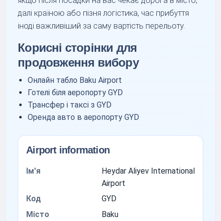
якщо після посадки на вас чекає дорога в місто,
далі країною або пізня логістика, час прибуття
іноді важливіший за саму вартість перельоту.
Корисні сторінки для
продовження вибору
Онлайн табло Baku Airport
Готелі біля аеропорту GYD
Трансфер і таксі з GYD
Оренда авто в аеропорту GYD
Airport information
Ім'я
Heydar Aliyev International
Airport
Код
GYD
Місто
Baku