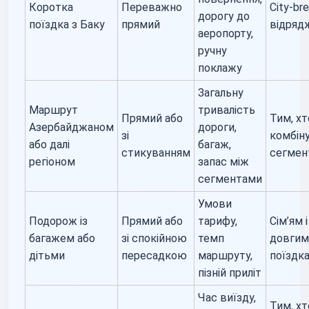
Коротка
Переважно
City-bre
дорогу до
поїздка з Баку
прямий
відряд
аеропорту,
ручну
поклажу
Загальну
Маршрут
тривалість
Прямий або
Тим, хт
Азербайджаном
дороги,
зі
комбін
або далі
багаж,
стикуванням
сегмен
регіоном
запас між
сегментами
Умови
Подорож із
Прямий або
тарифу,
Сім’ям і
багажем або
зі спокійною
темп
довги
дітьми
пересадкою
маршруту,
поїздк
пізній приліт
Час виїзду,
Тим, хт