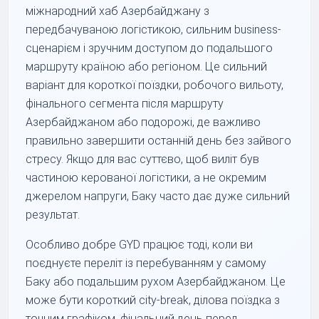
міжнародний хаб Азербайджану з
передбачуваною логістикою, сильним business-
сценарієм і зручним доступом до подальшого
маршруту країною або регіоном. Це сильний
варіант для короткої поїздки, робочого вильоту,
фінального сегмента після маршруту
Азербайджаном або подорожі, де важливо
правильно завершити останній день без зайвого
стресу. Якщо для вас суттєво, щоб виліт був
частиною керованої логістики, а не окремим
джерелом напруги, Баку часто дає дуже сильний
результат.
Особливо добре GYD працює тоді, коли ви
поєднуєте переліт із перебуванням у самому
Баку або подальшим рухом Азербайджаном. Це
може бути короткий city-break, ділова поїздка з
точним графіком, фінальний день перед