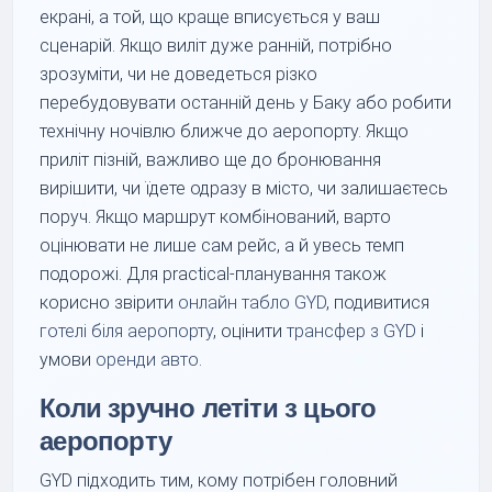
екрані, а той, що краще вписується у ваш
сценарій. Якщо виліт дуже ранній, потрібно
зрозуміти, чи не доведеться різко
перебудовувати останній день у Баку або робити
технічну ночівлю ближче до аеропорту. Якщо
приліт пізній, важливо ще до бронювання
вирішити, чи їдете одразу в місто, чи залишаєтесь
поруч. Якщо маршрут комбінований, варто
оцінювати не лише сам рейс, а й увесь темп
подорожі. Для practical-планування також
корисно звірити
онлайн табло GYD
, подивитися
готелі біля аеропорту
, оцінити
трансфер з GYD
і
умови
оренди авто
.
Коли зручно летіти з цього
аеропорту
GYD підходить тим, кому потрібен головний