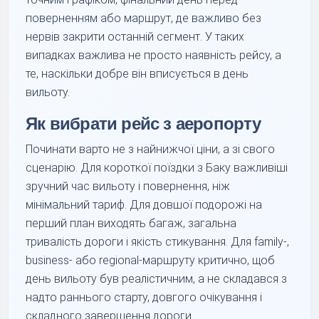
поверненням або маршрут, де важливо без
нервів закрити останній сегмент. У таких
випадках важлива не просто наявність рейсу, а
те, наскільки добре він вписується в день
вильоту.
Як вибрати рейс з аеропорту
Починати варто не з найнижчої ціни, а зі свого
сценарію. Для короткої поїздки з Баку важливіші
зручний час вильоту і повернення, ніж
мінімальний тариф. Для довшої подорожі на
перший план виходять багаж, загальна
тривалість дороги і якість стикування. Для family-,
business- або regional-маршруту критично, щоб
день вильоту був реалістичним, а не складався з
надто раннього старту, довгого очікування і
складного завершення дороги.