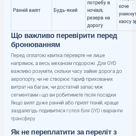
потребу в
хоче
Ранній виліт
Будь-який
ночівлі,
уникну
резерв на
хаосу з
дорогу
Що важливо перевірити перед
бронюванням
Перед оплатою квитка перевірте не лише
напрямок, а весь механізм подорожі. Для GYD
важливо розуміти, скільки часу займе дорога до
аеропорту, чи не створює тариф прихованих
витрат на багаж, чи достатній запас між
сегментами і що ви робитимете після посадки.
Якщо виліт дуже ранній або приліт пізній, краще
заздалегідь подивитися
готелі біля GYD
і варіанти
трансферу
.
Як не переплатити за переліт з