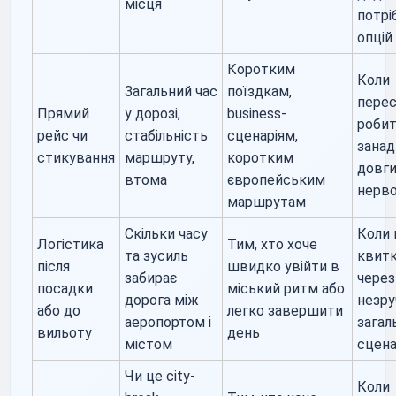
місця
потрі
опцій
Коротким
Коли
Загальний час
поїздкам,
пере
Прямий
у дорозі,
business-
робит
рейс чи
стабільність
сценаріям,
занад
стикування
маршруту,
коротким
довги
втома
європейським
нерв
маршрутам
Скільки часу
Коли 
Логістика
Тим, хто хоче
та зусиль
квитк
після
швидко увійти в
забирає
через
посадки
міський ритм або
дорога між
незру
або до
легко завершити
аеропортом і
загал
вильоту
день
містом
сцена
Чи це city-
Коли