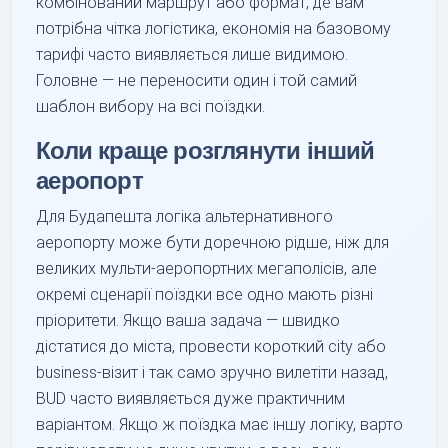
комбінований маршрут або формат, де вам
потрібна чітка логістика, економія на базовому
тарифі часто виявляється лише видимою.
Головне — не переносити один і той самий
шаблон вибору на всі поїздки.
Коли краще розглянути інший
аеропорт
Для Будапешта логіка альтернативного
аеропорту може бути доречною рідше, ніж для
великих мульти-аеропортних мегаполісів, але
окремі сценарії поїздки все одно мають різні
пріоритети. Якщо ваша задача — швидко
дістатися до міста, провести короткий city або
business-візит і так само зручно вилетіти назад,
BUD часто виявляється дуже практичним
варіантом. Якщо ж поїздка має іншу логіку, варто