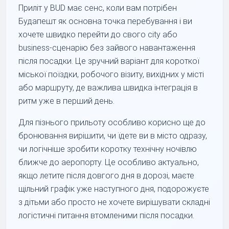
Приліт у BUD має сенс, коли вам потрібен
Будапешт як основна точка перебування і ви
хочете швидко перейти до свого city або
business-сценарію без зайвого навантаження
після посадки. Це зручний варіант для короткої
міської поїздки, робочого візиту, вихідних у місті
або маршруту, де важлива швидка інтеграція в
ритм уже в перший день.
Для пізнього прильоту особливо корисно ще до
бронювання вирішити, чи їдете ви в місто одразу,
чи логічніше зробити коротку технічну ночівлю
ближче до аеропорту. Це особливо актуально,
якщо летите після довгого дня в дорозі, маєте
щільний графік уже наступного дня, подорожуєте
з дітьми або просто не хочете вирішувати складні
логістичні питання втомленими після посадки.