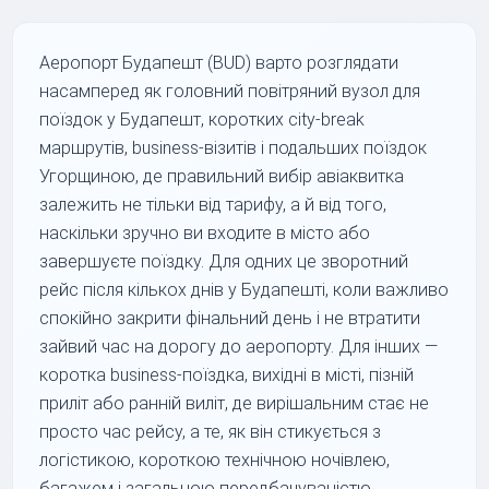
Аеропорт Будапешт (BUD) варто розглядати
насамперед як головний повітряний вузол для
поїздок у Будапешт, коротких city-break
маршрутів, business-візитів і подальших поїздок
Угорщиною, де правильний вибір авіаквитка
залежить не тільки від тарифу, а й від того,
наскільки зручно ви входите в місто або
завершуєте поїздку. Для одних це зворотний
рейс після кількох днів у Будапешті, коли важливо
спокійно закрити фінальний день і не втратити
зайвий час на дорогу до аеропорту. Для інших —
коротка business-поїздка, вихідні в місті, пізній
приліт або ранній виліт, де вирішальним стає не
просто час рейсу, а те, як він стикується з
логістикою, короткою технічною ночівлею,
багажем і загальною передбачуваністю