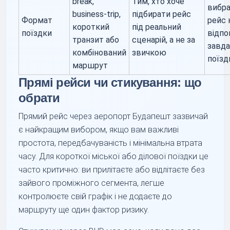
break,
Тим, хто хоче
вибр
business-trip,
підбирати рейс
Формат
рейс 
короткий
під реальний
поїздки
відпо
транзит або
сценарій, а не за
завд
комбінований
звичкою
поїзд
маршрут
Прямі рейси чи стикування: що
обрати
Прямий рейс через аеропорт Будапешт зазвичай
є найкращим вибором, якщо вам важливі
простота, передбачуваність і мінімальна втрата
часу. Для короткої міської або ділової поїздки це
часто критично: ви прилітаєте або відлітаєте без
зайвого проміжного сегмента, легше
контролюєте свій графік і не додаєте до
маршруту ще один фактор ризику.