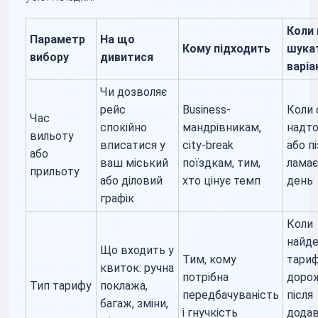
Коли
Параметр
На що
Кому підходить
шука
вибору
дивитися
варіа
Чи дозволяє
рейс
Business-
Коли 
Час
спокійно
мандрівникам,
надто
вильоту
вписатися у
city-break
або п
або
ваш міський
поїздкам, тим,
ламає
прильоту
або діловий
хто цінує темп
день
графік
Коли
найд
Що входить у
Тим, кому
тари
квиток: ручна
потрібна
доро
Тип тарифу
поклажа,
передбачуваність
після
багаж, зміни,
і гнучкість
дода