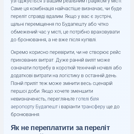
узгоджується з вашим реальним графіком у місті.
Саме ця комбінація найчастіше визначає, чи буде
переліт справді вдалим. Якщо у вас є зустрічі,
щільні переміщення по Будапешту або чітко
обмежений час у місті, це потрібно враховувати
до бронювання, а не вже після купівлі.
Окремо корисно перевірити, чи не створює рейс
прихованих витрат. Дуже ранній виліт може
означати потребу в короткій технічній ночівлі або
додаткові витрати на логістику в останній день.
Пізній приліт теж може змінити весь сценарій
першої доби. Якщо хочете зменшити
невизначеність, перегляньте
готелі біля
аеропорту Будапешт
і варіанти
трансферу
ще до
бронювання.
Як не переплатити за переліт