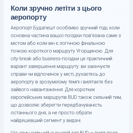
Коли зручно летіти з цього
аеропорту
Аеропорт Будапешт особливо зручний тоді, коли
основна частина вашої поїздки пов’язана саме з
містом або коли він є логічною фінальною
точкою короткого маршруту Угорщиною. Для
city-break або business-поїздки це практичний
варіант завершення маршруту: ви закінчуєте
справи чи відпочинок у місті, рухаєтесь до
аеропорту в зрозумілому темпі і вилітаєте без
зайвого навантаження. Для коротких
європейських маршрутів BUD також сильний тим,
що дозволяє зберегти передбачуваність
останнього дня, а не просто обрати
найдешевший сегмент у видачі.
Ще один сильний сценарій для BUD — виліт після