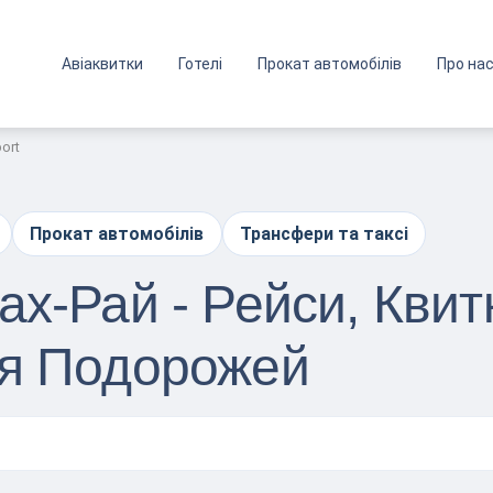
Авіаквитки
Готелі
Прокат автомобілів
Про на
port
Прокат автомобілів
Трансфери та таксі
х-Рай - Рейси, Квит
ля Подорожей