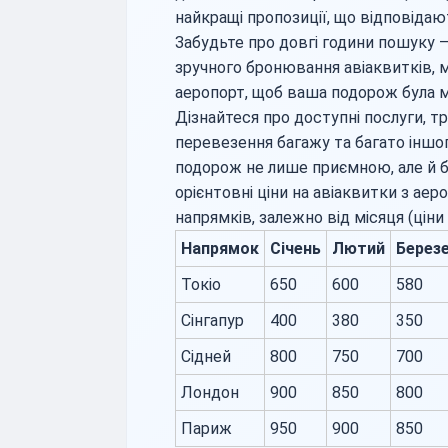
найкращі пропозиції, що відповід
Забудьте про довгі години пошуку –
зручного бронювання авіаквитків, 
аеропорт, щоб ваша подорож була 
Дізнайтеся про доступні послуги, т
перевезення багажу та багато іншо
подорож не лише приємною, але й 
орієнтовні ціни на авіаквитки з ае
напрямків, залежно від місяця (ціни 
Напрямок
Січень
Лютий
Берез
Токіо
650
600
580
Сінгапур
400
380
350
Сідней
800
750
700
Лондон
900
850
800
Париж
950
900
850