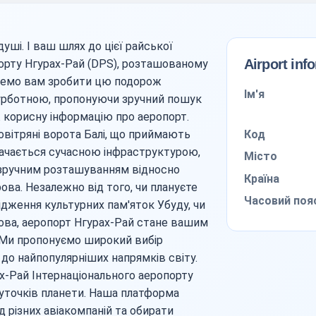
душі. І ваш шлях до цієї райської
Airport inf
орту Нгурах-Рай (DPS), розташованому
ожемо вам зробити цю подорож
Ім'я
рботною, пропонуючи зручний пошук
ж корисну інформацію про аеропорт.
Код
овітряні ворота Балі, що приймають
значається сучасною інфраструктурою,
Місто
зручним розташуванням відносно
Країна
ва. Незалежно від того, чи плануєте
Часовий поя
ідження культурних пам'яток Убуду, чи
рова, аеропорт Нгурах-Рай стане вашим
 Ми пропонуємо широкий вибір
 до найпопулярніших напрямків світу.
ах-Рай Інтернаціонального аеропорту
 куточків планети. Наша платформа
д різних авіакомпаній та обирати