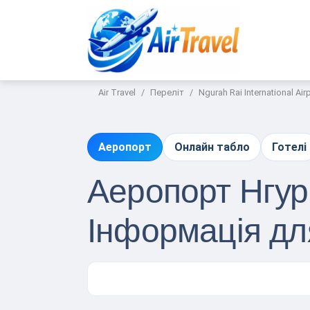
Air Travel
Переліт
Ngurah Rai International Air
Аеропорт
Онлайн табло
Готелі
Аеропорт Нгура
Інформація д