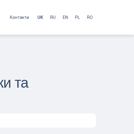
с
Контакти
UK
RU
EN
PL
RO
ки та