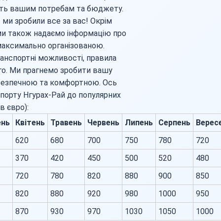
ають вашим потребам та бюджету.
 ми зробили все за вас! Окрім
ми також надаємо інформацію про
максимально організованою.
ранспортні можливості, правила
го. Ми прагнемо зробити вашу
безпечною та комфортною. Ось
ропорту Нгурах-Рай до популярних
в євро):
ень
Квітень
Травень
Червень
Липень
Серпень
Верес
620
680
700
750
780
720
370
420
450
500
520
480
720
780
820
880
900
850
820
880
920
980
1000
950
870
930
970
1030
1050
1000