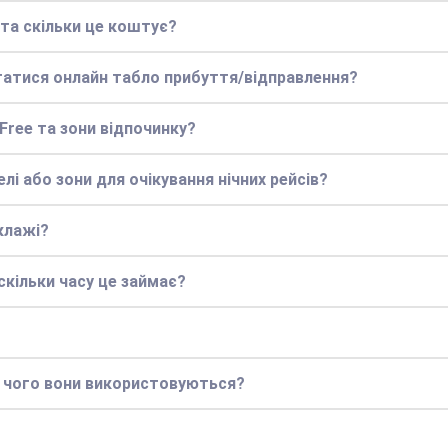
 та скільки це коштує?
статися онлайн табло прибуття/відправлення?
 Free та зони відпочинку?
елі або зони для очікування нічних рейсів?
клажі?
кільки часу це займає?
я чого вони використовуються?