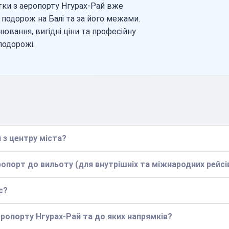
тки з аеропорту Нгурах-Рай вже
 подорож на Балі та за його межами.
ювання, вигідні ціни та професійну
подорожі.
 з центру міста?
ропорт до вильоту (для внутрішніх та міжнародних рейсі
с?
еропорту Нгурах-Рай та до яких напрямків?