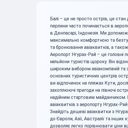
Балі – це не просто острів, це стан 
перлини часто починається в аероп
в Денпасарі, Індонезія. Ми допом
максимально комфортною та безту
та бронювання авіаквитків, а тако
Аеропорт Нгурах-Рай – це головні п
мільйони туристів щороку. Він від
широким вибором авіакомпаній та 
основних туристичних центрів остро
ви відпочинок на пляжах Кути, досл
захоплюючі пригоди на півночі ост
надійним стартовим майданчиком.
авіаквитків з аеропорту Нгурах-Рай
Знайдіть дешеві авіаквитки з Нгур
до Європи, Азії, Австралії та інших
дозволяє легко порівнювати ціни ві