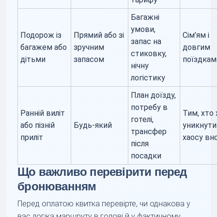
Багажні
умови,
Подорож із
Прямий або зі
Сім’ям і
запас на
багажем або
зручним
довгим
стиковку,
дітьми
запасом
поїздкам
нічну
логістику
План доїзду,
потребу в
Ранній виліт
Тим, хто 
готелі,
або пізній
Будь-який
уникнути
трансфер
приліт
хаосу вно
після
посадки
Що важливо перевірити перед
бронюванням
Перед оплатою квитка перевірте, чи однакова у
вас логіка маршруту в голові й у фактичному