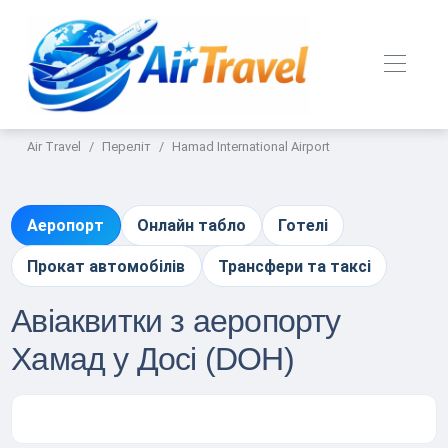
Air Travel
Переліт
Hamad International Airport
Аеропорт
Онлайн табло
Готелі
Прокат автомобілів
Трансфери та таксі
Авіаквитки з аеропорту
Хамад у Досі (DOH)