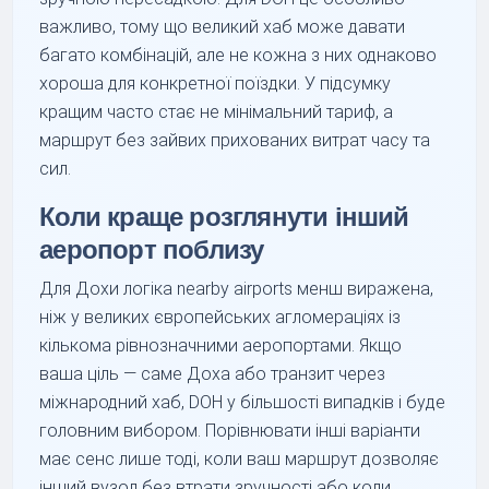
важливо, тому що великий хаб може давати
багато комбінацій, але не кожна з них однаково
хороша для конкретної поїздки. У підсумку
кращим часто стає не мінімальний тариф, а
маршрут без зайвих прихованих витрат часу та
сил.
Коли краще розглянути інший
аеропорт поблизу
Для Дохи логіка nearby airports менш виражена,
ніж у великих європейських агломераціях із
кількома рівнозначними аеропортами. Якщо
ваша ціль — саме Доха або транзит через
міжнародний хаб, DOH у більшості випадків і буде
головним вибором. Порівнювати інші варіанти
має сенс лише тоді, коли ваш маршрут дозволяє
інший вузол без втрати зручності або коли