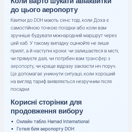
Коли варто шукати авіаквитки
до цього аеропорту
Квитки до DOH мають сенс тоді, коли Доха є
самостійною точкою поїздки або коли вам
зручніше будувати міжнародний маршрут через
цей хаб. У такому випадку оцінюйте не лише
приліт, а й наступні кроки: чи залишаєтеся в місті,
чи прямуєте далі, чи потрібен вам
трансфер з
аеропорту
, чи краще відразу закласти ніч поруч.
Це допомагає уникнути ситуації, коли хороший
на вигляд тариф виявляється незручним після
посадки.
Корисні сторінки для
продовження вибору
Онлайн табло Hamad International
Готелі біля аеропорту DOH