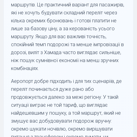
маршрутів. Це практичний варіант для пасажирів,
які не хочуть будувати складний переліт через
кілька окремих бронювань і готові платити не
лише за базову ціну, а за керованість усього
маршруту. Якщо для вас важливі точність,
спокійний темп подорожі та менше імпровізації в
дорозі, виліт з Хамада часто виглядає сильніше,
ніж пошук сумнівної економії на менш зручних
комбінаціях.
Аеропорт добре підходить і для тих сценаріїв, де
переліт починається дуже рано або
продовжується далеко за межі регіону. У такій
ситуації виграє не той тариф, що виглядає
найдешевшим у пошуку, а той маршрут, який не
змушує вас добудовувати подорож вручну:
окремо шукати ночівлю, окремо вирішувати
питання з трансфером і окремо думати, чи