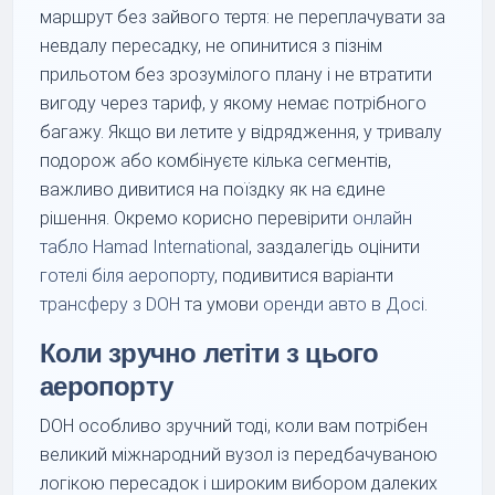
маршрут без зайвого тертя: не переплачувати за
невдалу пересадку, не опинитися з пізнім
прильотом без зрозумілого плану і не втратити
вигоду через тариф, у якому немає потрібного
багажу. Якщо ви летите у відрядження, у тривалу
подорож або комбінуєте кілька сегментів,
важливо дивитися на поїздку як на єдине
рішення. Окремо корисно перевірити
онлайн
табло Hamad International
, заздалегідь оцінити
готелі біля аеропорту
, подивитися варіанти
трансферу з DOH
та умови
оренди авто в Досі
.
Коли зручно летіти з цього
аеропорту
DOH особливо зручний тоді, коли вам потрібен
великий міжнародний вузол із передбачуваною
логікою пересадок і широким вибором далеких