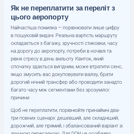
Як не переплатити за переліт з
цього аеропорту
Найчастіша помилка — порівнювати лише цифру
в пошуковій видачі. Реальна вартість маршруту
складається з багажу, зручності стиковки, часу
на дорогу до аеропорту, потреби в ночівлі та
рівня стресу в день вильоту. Квиток, який
спочатку здається вигідним, може втратити сенс,
якщо змусить вас докуповувати валізу, брати
дорогий нічний трансфер або проводити занадто
багато часу між сегментами без зрозумілої
причини.
Щоб не переплатити, порівнюйте принаймні два-
три повних сценарії: дешевший, але складніший;
дорожчий, але прямий; і збалансований варіант зі
зручною пересадкою. Для DOH це особливо