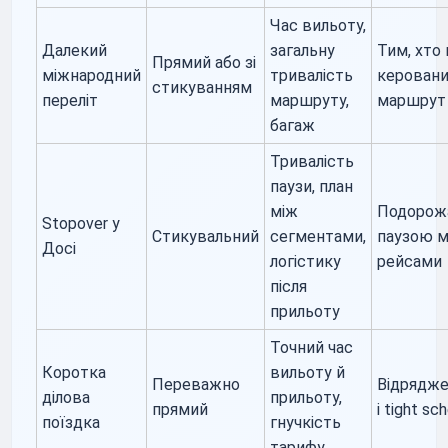
Час вильоту,
Далекий
загальну
Тим, хто 
Прямий або зі
міжнародний
тривалість
керован
стикуванням
переліт
маршруту,
маршрут
багаж
Тривалість
паузи, план
між
Подорожа
Stopover у
Стикувальний
сегментами,
паузою м
Досі
логістику
рейсами
після
прильоту
Точний час
Коротка
вильоту й
Переважно
Відрядж
ділова
прильоту,
прямий
і tight sc
поїздка
гнучкість
тарифу