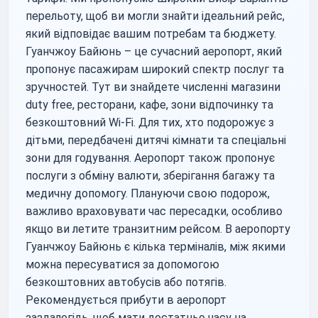
перельоту, щоб ви могли знайти ідеальний рейс,
який відповідає вашим потребам та бюджету.
Гуанчжоу Байюнь – це сучасний аеропорт, який
пропонує пасажирам широкий спектр послуг та
зручностей. Тут ви знайдете численні магазини
duty free, ресторани, кафе, зони відпочинку та
безкоштовний Wi-Fi. Для тих, хто подорожує з
дітьми, передбачені дитячі кімнати та спеціальні
зони для годування. Аеропорт також пропонує
послуги з обміну валюти, зберігання багажу та
медичну допомогу. Плануючи свою подорож,
важливо враховувати час пересадки, особливо
якщо ви летите транзитним рейсом. В аеропорту
Гуанчжоу Байюнь є кілька терміналів, між якими
можна пересуватися за допомогою
безкоштовних автобусів або потягів.
Рекомендується прибути в аеропорт
заздалегідь, щоб мати достатньо часу на