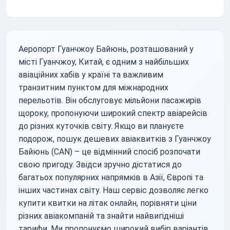
Аеропорт Гуанчжоу Байюнь, розташований у
місті Гуанчжоу, Китай, є одним з найбільших
авіаційних хабів у країні та важливим
транзитним пунктом для міжнародних
перельотів. Він обслуговує мільйони пасажирів
щороку, пропонуючи широкий спектр авіарейсів
до різних куточків світу. Якщо ви плануєте
подорож, пошук дешевих авіаквитків з Гуанчжоу
Байюнь (CAN) – це відмінний спосіб розпочати
свою пригоду. Звідси зручно дістатися до
багатьох популярних напрямків в Азії, Європі та
інших частинах світу. Наш сервіс дозволяє легко
купити квитки на літак онлайн, порівняти ціни
різних авіакомпаній та знайти найвигідніші
тарифи. Ми пропонуємо широкий вибір варіантів