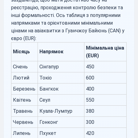
реєстрацію, проходження контролю безпеки та
інші формальності. Ось таблиця з популярними
напрямками та орієнтовними мінімальними
цінами на авіаквитки з Гуанчжоу Байюнь (CAN) у
євро (EUR):
Мінімальна ціна
Місяць
Напрямок
(EUR)
Січень
Сінгапур
450
Лютий
Токіо
600
Березень
Бангкок
400
Квітень
Сеул
550
Травень
Куала-Лумпур
380
Червень
Гонконг
300
Липень
Пхукет
420