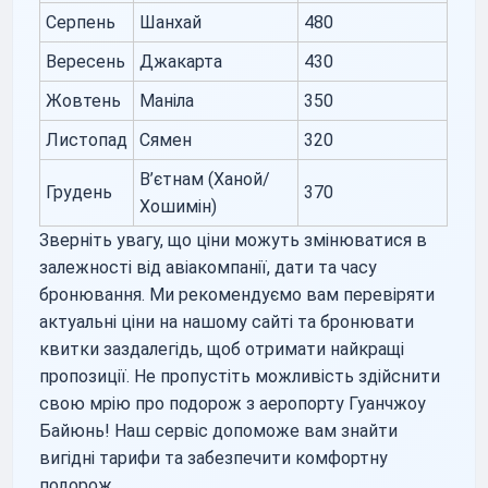
Серпень
Шанхай
480
Вересень
Джакарта
430
Жовтень
Маніла
350
Листопад
Сямен
320
В’єтнам (Ханой/
Грудень
370
Хошимін)
Зверніть увагу, що ціни можуть змінюватися в
залежності від авіакомпанії, дати та часу
бронювання. Ми рекомендуємо вам перевіряти
актуальні ціни на нашому сайті та бронювати
квитки заздалегідь, щоб отримати найкращі
пропозиції. Не пропустіть можливість здійснити
свою мрію про подорож з аеропорту Гуанчжоу
Байюнь! Наш сервіс допоможе вам знайти
вигідні тарифи та забезпечити комфортну
подорож.