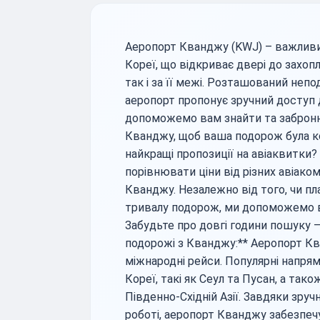
Аеропорт Кванджу (KWJ) – важливи
Кореї, що відкриває двері до захоп
так і за її межі. Розташований непо
аеропорт пропонує зручний доступ 
допоможемо вам знайти та заброню
Кванджу, щоб ваша подорож була 
найкращі пропозиції на авіаквитки
порівнювати ціни від різних авіако
Кванджу. Незалежно від того, чи пл
тривалу подорож, ми допоможемо в
Забудьте про довгі години пошуку –
подорожі з Кванджу:** Аеропорт Ква
міжнародні рейси. Популярні напря
Кореї, такі як Сеул та Пусан, а тако
Південно-Східній Азії. Завдяки зр
роботі, аеропорт Кванджу забезпе