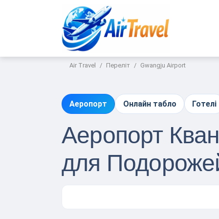
Air Travel
Переліт
Gwangju Airport
Аеропорт
Онлайн табло
Готелі
Аеропорт Кван
для Подороже