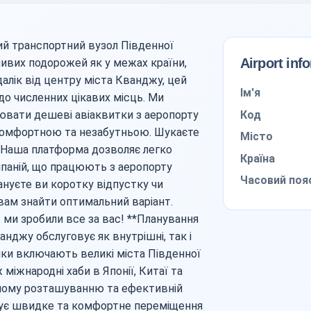
й транспортний вузол Південної
Airport inf
ливих подорожей як у межах країни,
далік від центру міста Кванджу, цей
Ім'я
до численних цікавих місць. Ми
Код
вати дешеві авіаквитки з аеропорту
комфортною та незабутньою. Шукаєте
Місто
? Наша платформа дозволяє легко
Країна
мпаній, що працюють з аеропорту
Часовий поя
ануєте ви коротку відпустку чи
ам знайти оптимальний варіант.
 ми зробили все за вас! **Планування
нджу обслуговує як внутрішні, так і
мки включають великі міста Південної
ж міжнародні хаби в Японії, Китаї та
учному розташуванню та ефективній
чує швидке та комфортне переміщення