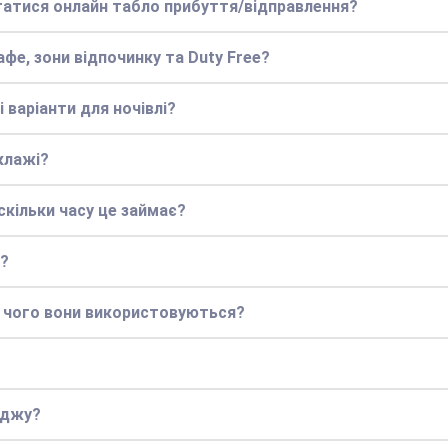
статися онлайн табло прибуття/відправлення?
фе, зони відпочинку та Duty Free?
 варіанти для ночівлі?
клажі?
кільки часу це займає?
у?
я чого вони використовуються?
нджу?