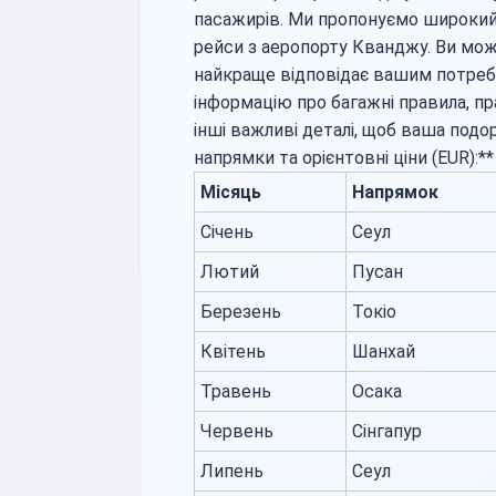
пасажирів. Ми пропонуємо широкий 
рейси з аеропорту Кванджу. Ви мож
найкраще відповідає вашим потреб
інформацію про багажні правила, пр
інші важливі деталі, щоб ваша под
напрямки та орієнтовні ціни (EUR):**
Місяць
Напрямок
Січень
Сеул
Лютий
Пусан
Березень
Токіо
Квітень
Шанхай
Травень
Осака
Червень
Сінгапур
Липень
Сеул