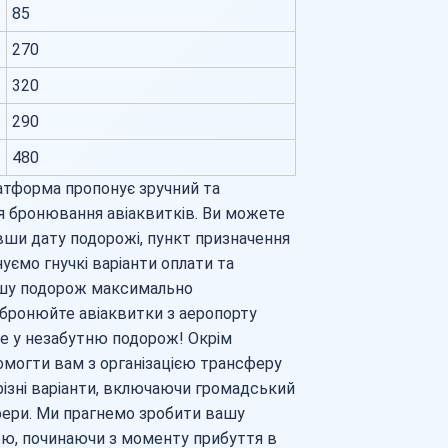
85
270
320
290
480
атформа пропонує зручний та
ля бронювання авіаквитків. Ви можете
авши дату подорожі, пункт призначення
уємо гнучкі варіанти оплати та
вашу подорож максимально
абронюйте авіаквитки з аеропорту
е у незабутню подорож! Окрім
омогти вам з організацією трансферу
різні варіанти, включаючи громадський
сфери. Ми прагнемо зробити вашу
ю, починаючи з моменту прибуття в