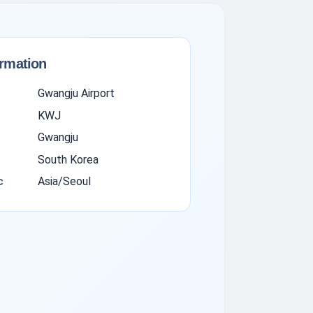
ormation
Gwangju Airport
KWJ
Gwangju
South Korea
с
Asia/Seoul