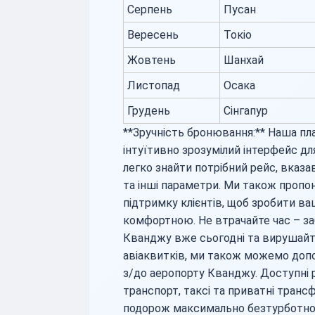
Серпень
Пусан
Вересень
Токіо
Жовтень
Шанхай
Листопад
Осака
Грудень
Сінгапур
**Зручність бронювання:** Наша пл
інтуїтивно зрозумілий інтерфейс д
легко знайти потрібний рейс, вказ
та інші параметри. Ми також пропон
підтримку клієнтів, щоб зробити 
комфортною. Не втрачайте час – з
Кванджу вже сьогодні та вирушайт
авіаквитків, ми також можемо доп
з/до аеропорту Кванджу. Доступні 
транспорт, таксі та приватні тран
подорож максимально безтурботно