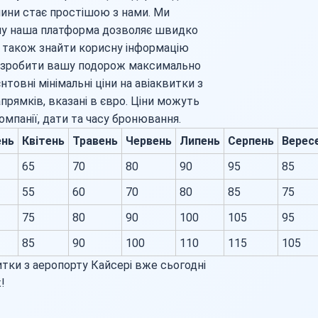
чини стає простішою з нами. Ми
тому наша платформа дозволяє швидко
а також знайти корисну інформацію
о зробити вашу подорож максимально
товні мінімальні ціни на авіаквитки з
прямків, вказані в євро. Ціни можуть
омпанії, дати та часу бронювання.
ень
Квітень
Травень
Червень
Липень
Серпень
Верес
65
70
80
90
95
85
55
60
70
80
85
75
75
80
90
100
105
95
85
90
100
110
115
105
итки з аеропорту Кайсері вже сьогодні
!