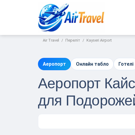
Air Travel
Переліт
Kayseri Airport
Аеропорт
Онлайн табло
Готелі
Аеропорт Кайсе
для Подороже