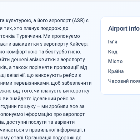
та культурою, а його аеропорт (ASR) є
Airport inf
 тих, хто планує подорож до
уточків Туреччини. Ми пропонуємо
Ім'я
вати авіаквитки з аеропорту Кайсері,
Код
но комфортною та безтурботною.
йти дешеві авіаквитки з аеропорту
Місто
ів, а також порівняти пропозиції від
Країна
щі авіалінії, що виконують рейси з
Часовий поя
дними перевізниками, щоб забезпечити
ежно від того, чи плануєте ви коротку
с ви знайдете ідеальний рейс за
 години пошуку – ми зробили все за
пропонуємо інформацію про аеропорт
в, доступні послуги та варіанти
инається з правильної інформації, і
му етапі. Організація подорожі до