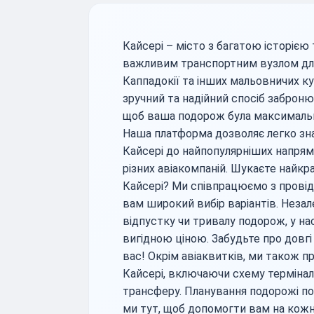
Кайсері – місто з багатою історією 
важливим транспортним вузлом для
Каппадокії та інших мальовничих к
зручний та надійний спосіб заброню
щоб ваша подорож була максималь
Наша платформа дозволяє легко зна
Кайсері до найпопулярніших напрямк
різних авіакомпаній. Шукаєте найкра
Кайсері? Ми співпрацюємо з прові
вам широкий вибір варіантів. Незал
відпустку чи тривалу подорож, у на
вигідною ціною. Забудьте про довгі
вас! Окрім авіаквитків, ми також 
Кайсері, включаючи схему терміналі
трансферу. Планування подорожі поч
ми тут, щоб допомогти вам на кожно