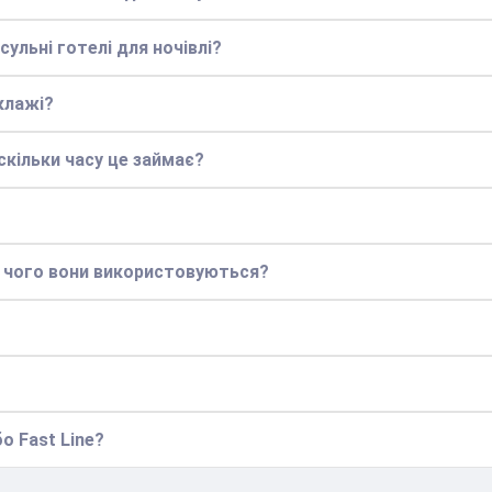
сульні готелі для ночівлі?
клажі?
кільки часу це займає?
я чого вони використовуються?
о Fast Line?