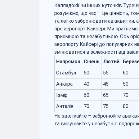
Каппадокії чи інших куточків Туреч
розуміємо, що час – це цінність, 
та легко забронювати авіаквитки, 
про аеропорт Кайсері. Ми прагнем
приємною та незабутньою. Ось орієн
аеропорту Кайсері до популярних на
змінюватися в залежності від авіак
Напрямок
Січень
Лютий
Берез
Стамбул
50
55
60
Анкара
40
45
50
Ізмір
60
65
70
Анталія
70
75
80
Не зволікайте – забронюйте авіакв
та вирушайте у незабутню подорож