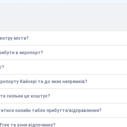
центру міста?
прибути в аеропорт?
с?
еропорту Кайсері та до яких напрямків?
 та скільки це коштує?
статися онлайн табло прибуття/відправлення?
 Free та зони відпочинку?