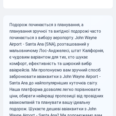
Подорож починається з планування, а
планування зручної та вигідної подорожі часто
починається з вибору аеропорту. John Wayne
Airport - Santa Ana (SNA), розташований у
мальовничому Лос-Анджелесі, штат Каліфорнія,
є чудовим варіантом для тих, хто шукає
комфорт, ефективність та широкий вибір
авіарейсів. Ми пропонуємо вам зручний спосіб
забронювати авіаквитки з John Wayne Airport -
Santa Ana до найпопулярніших куточків світу.
Наша платформа дозволяє легко порівнювати
ціни, обирати найкращі пропозиції від провідних
авіакомпаній та планувати вашу ідеальну
подорож. Шукаєте дешеві авіаквитки з John
Wayne Airport - Santa Ana? Ми допоможемо вам