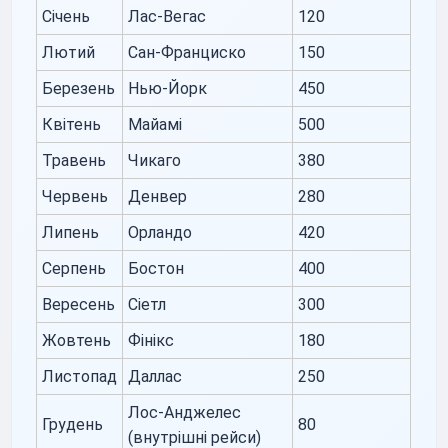
Січень
Лас-Вегас
120
Лютий
Сан-Франциско
150
Березень
Нью-Йорк
450
Квітень
Майамі
500
Травень
Чикаго
380
Червень
Денвер
280
Липень
Орландо
420
Серпень
Бостон
400
Вересень
Сіетл
300
Жовтень
Фінікс
180
Листопад
Даллас
250
Лос-Анджелес
Грудень
80
(внутрішні рейси)