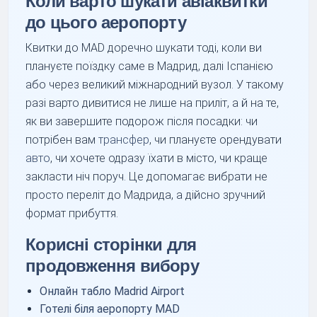
Коли варто шукати авіаквитки
до цього аеропорту
Квитки до MAD доречно шукати тоді, коли ви
плануєте поїздку саме в Мадрид, далі Іспанією
або через великий міжнародний вузол. У такому
разі варто дивитися не лише на приліт, а й на те,
як ви завершите подорож після посадки: чи
потрібен вам
трансфер
, чи плануєте орендувати
авто
, чи хочете одразу їхати в місто, чи краще
закласти ніч поруч. Це допомагає вибрати не
просто переліт до Мадрида, а дійсно зручний
формат прибуття.
Корисні сторінки для
продовження вибору
Онлайн табло Madrid Airport
Готелі біля аеропорту MAD