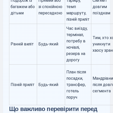
Подорож із
Прямий або
тарифу,
Сім’ям і
багажем або
зі спокійною
темп
довгим
дітьми
пересадкою
маршруту,
поїздкам
пізній приліт
Час виїзду,
термінал,
Тим, хто х
потребу в
Ранній виліт
Будь-який
уникнути
ночівлі,
хаосу зра
резерв на
дорогу
План після
посадки,
Мандрівн
Пізній приліт
Будь-який
трансфер,
після довг
готель
сегмента
поруч
Що важливо перевірити перед