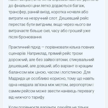
до фінальної ціни легко додаються багаж,
трансфер, ранній виїзд, коротка ночівля або
витрати на незручний слот. Дешевший рейс
перестає бути вигідним, якщо через нього ви
витрачаєте більше сил, часу або грошей уже
після бронювання.
Практичний підхід — порівнювати кілька повних
сценаріїв. Наприклад, прямий рейс трохи
дорожчий, але без зайвої втоми; стикувальний
дешевший, але довший; або варіант із кращим
балансом між ціною, часом і логістикою. Для
Мадрида це особливо корисно, тому що навіть
одна невдала зв’язка між містом, аеропортом і
самим рейсом може звести нанівець перевагу
від нижчого тарифу.
Коли порівнюєте варіанти, рахуйте не тільки