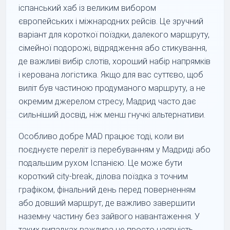
іспанський хаб із великим вибором
європейських і міжнародних рейсів. Це зручний
варіант для короткої поїздки, далекого маршруту,
сімейної подорожі, відрядження або стикування,
де важливі вибір слотів, хороший набір напрямків
і керована логістика. Якщо для вас суттєво, щоб
виліт був частиною продуманого маршруту, а не
окремим джерелом стресу, Мадрид часто дає
сильніший досвід, ніж менш гнучкі альтернативи.
Особливо добре MAD працює тоді, коли ви
поєднуєте переліт із перебуванням у Мадриді або
подальшим рухом Іспанією. Це може бути
короткий city-break, ділова поїздка з точним
графіком, фінальний день перед поверненням
або довший маршрут, де важливо завершити
наземну частину без зайвого навантаження. У
таких випадках важлива не просто наявність