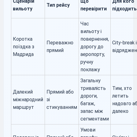
Сценарій
Що
Для кого
Тип рейсу
вильоту
перевірити
підходить
Час
вильоту і
Коротка
повернення,
Переважно
City-break і
поїздка з
дорогу до
прямий
відрядже
Мадрида
аеропорту,
ручну
поклажу
Загальну
тривалість
Тим, хто
Далекий
Прямий або
дороги,
летить
міжнародний
зі
багаж,
надовго а
маршрут
стикуванням
запас між
далеко
сегментами
Умови