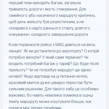
перший план виходять багаж, загальна
тривалість дороги і якість стикування. Для
сімейного або насиченого маршруту критично,
щоб день вильоту був реалістичним, а не
складався з надто раннього старту, довгого
очікування і складного завершення дороги.
Коли порівнюєте рейси з MAD, дивіться на весь
ланцюг. Як ви дістанетеся до аеропорту? О котрій
потрібно виїхати? У який саме термінал? Чи
входить потрібний багаж у тариф? Що буде після
прильоту? Чи не потребує маршрут ще однієї
ночівлі? Якщо відповіді на ці питання нечіткі,
красивий квиток дуже швидко перестає бути
сильним рішенням. Для такого хабу це особливо
важливо, бо навіть невелика помилка в оцінці
темпу маршруту може коштувати більше, ніж
різниця між двома тарифами.