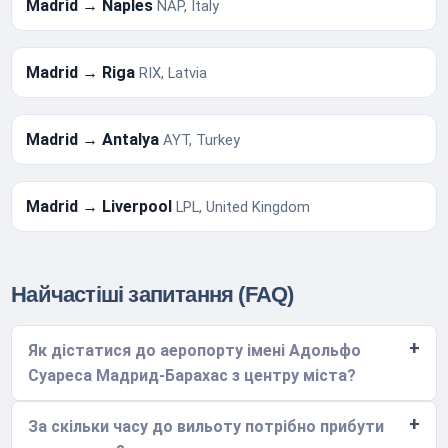
Madrid → Naples
NAP, Italy
Madrid → Riga
RIX, Latvia
Madrid → Antalya
AYT, Turkey
Madrid → Liverpool
LPL, United Kingdom
Найчастіші запитання (FAQ)
Як дістатися до аеропорту імені Адольфо
Суареса Мадрид-Барахас з центру міста?
За скільки часу до вильоту потрібно прибути