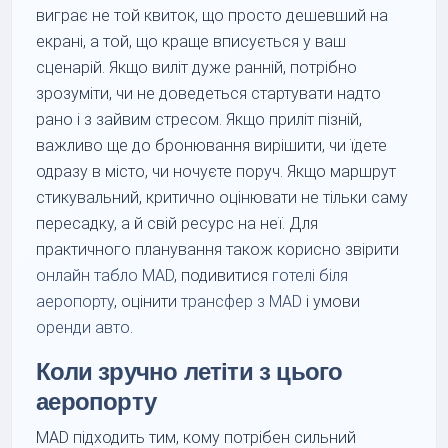
виграє не той квиток, що просто дешевший на
екрані, а той, що краще вписується у ваш
сценарій. Якщо виліт дуже ранній, потрібно
зрозуміти, чи не доведеться стартувати надто
рано і з зайвим стресом. Якщо приліт пізній,
важливо ще до бронювання вирішити, чи їдете
одразу в місто, чи ночуєте поруч. Якщо маршрут
стикувальний, критично оцінювати не тільки саму
пересадку, а й свій ресурс на неї. Для
практичного планування також корисно звірити
онлайн табло MAD
, подивитися
готелі біля
аеропорту
, оцінити
трансфер з MAD
і умови
оренди авто
.
Коли зручно летіти з цього
аеропорту
MAD підходить тим, кому потрібен сильний