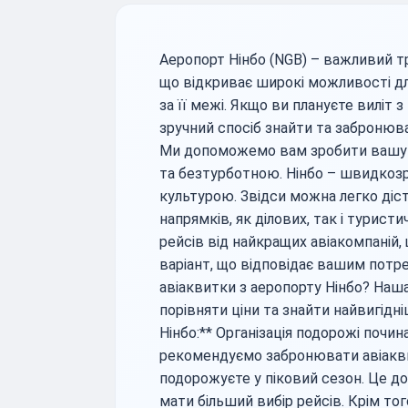
Аеропорт Нінбо (NGB) – важливий тр
що відкриває широкі можливості для
за її межі. Якщо ви плануєте виліт 
зручний спосіб знайти та забронюва
Ми допоможемо вам зробити вашу
та безтурботною. Нінбо – швидкозр
культурою. Звідси можна легко діс
напрямків, як ділових, так і турис
рейсів від найкращих авіакомпаній
варіант, що відповідає вашим пот
авіаквитки з аеропорту Нінбо? На
порівняти ціни та знайти найвигідні
Нінбо:** Організація подорожі почи
рекомендуємо забронювати авіакви
подорожуєте у піковий сезон. Це 
мати більший вибір рейсів. Крім тог