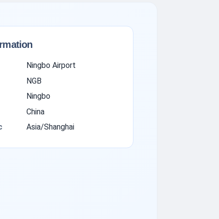
ormation
Ningbo Airport
NGB
Ningbo
China
с
Asia/Shanghai