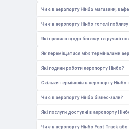
Чи є в аеропорту Нінбо магазини, кафе
Чи є в аеропорту Нінбо готелі поблизу
Які правила щодо багажу та ручної по
Як переміщатися між терміналами аер
Які години роботи аеропорту Нінбо?
Скільки терміналів в аеропорту Нінбо
Чи є в аеропорту Нінбо бізнес-зали?
Які послуги доступні в аеропорту Нінб
Чи є в аеропорту Нінбо Fast Track або 