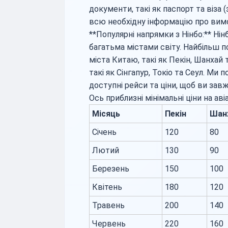
документи, такі як паспорт та віза
всю необхідну інформацію про вимог
**Популярні напрямки з Нінбо:** Ні
багатьма містами світу. Найбільш 
міста Китаю, такі як Пекін, Шанхай 
такі як Сінгапур, Токіо та Сеул. М
доступні рейси та ціни, щоб ви зав
Ось приблизні мінімальні ціни на аві
Місяць
Пекін
Шан
Січень
120
80
Лютий
130
90
Березень
150
100
Квітень
180
120
Травень
200
140
Червень
220
160