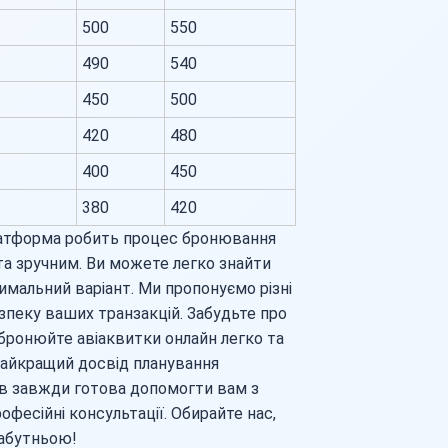
500
550
490
540
450
500
420
480
400
450
380
420
латформа робить процес бронювання
а зручним. Ви можете легко знайти
тимальний варіант. Ми пропонуємо різні
зпеку ваших транзакцій. Забудьте про
 бронюйте авіаквитки онлайн легко та
айкращий досвід планування
в завжди готова допомогти вам з
фесійні консультації. Обирайте нас,
забутньою!