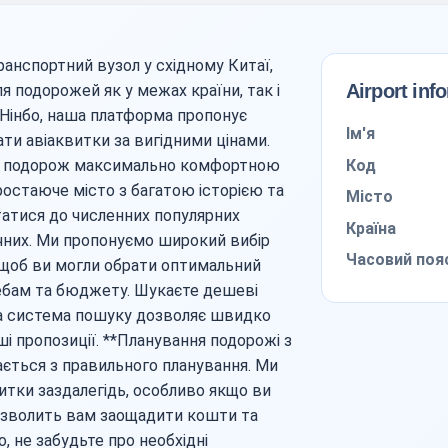
анспортний вузол у східному Китаї,
Airport inf
 подорожей як у межах країни, так і
з Нінбо, наша платформа пропонує
Ім'я
ти авіаквитки за вигідними цінами.
Код
 подорож максимально комфортною
остаюче місто з багатою історією та
Місто
татися до численних популярних
Країна
тичних. Ми пропонуємо широкий вибір
Часовий поя
, щоб ви могли обрати оптимальний
ребам та бюджету. Шукаєте дешеві
ша система пошуку дозволяє швидко
ші пропозиції. **Планування подорожі з
нається з правильного планування. Ми
тки заздалегідь, особливо якщо ви
дозволить вам заощадити кошти та
о, не забудьте про необхідні