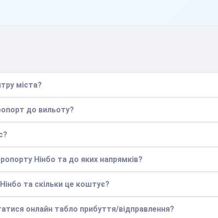
нтру міста?
еропорт до вильоту?
с?
еропорту Нінбо та до яких напрямків?
 Нінбо та скільки це коштує?
статися онлайн табло прибуття/відправлення?