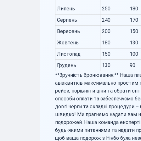
Липень
250
180
Серпень
240
170
Вересень
200
150
Жовтень
180
130
Листопад
150
100
Грудень
130
90
**Зручність бронювання:** Наша п
авіаквитків максимально простим т
рейси, порівняти ціни та обрати оп
способи оплати та забезпечуємо бе
довгі черги та складні процедури –
швидко! Ми прагнемо надати вам н
подорожей. Наша команда експерті
будь-якими питаннями та надати про
щоб ваша подорож з Нінбо була не