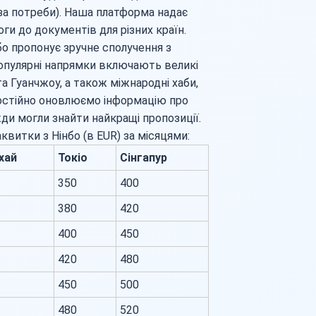
 (за потреби). Наша платформа надає
и до документів для різних країн.
нбо пропонує зручне сполучення з
популярні напрямки включають великі
та Гуанчжоу, а також міжнародні хаби,
и постійно оновлюємо інформацію про
жди могли знайти найкращі пропозиції.
аквитки з Нінбо (в EUR) за місяцями:
хай
Токіо
Сінгапур
350
400
380
420
400
450
420
480
450
500
480
520