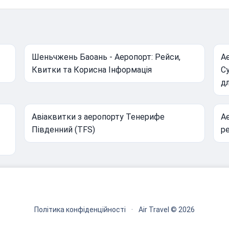
Шеньчжень Баоань - Аеропорт: Рейси,
А
Квитки та Корисна Інформація
Су
д
Авіаквитки з аеропорту Тенерифе
А
Південний (TFS)
ре
Політика конфіденційності
·
Air Travel © 2026