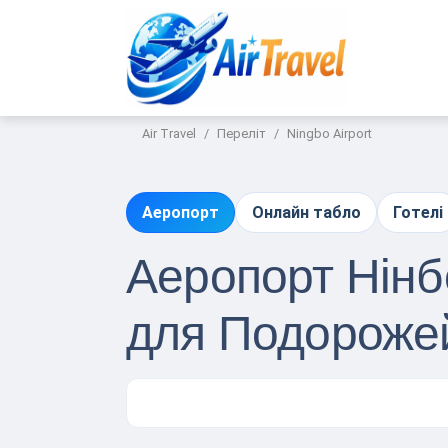
Air Travel
Переліт
Ningbo Airport
Аеропорт
Онлайн табло
Готелі
Аеропорт Нінбо
для Подороже