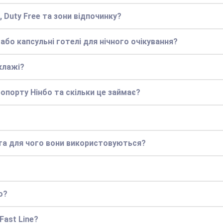
, Duty Free та зони відпочинку?
 або капсульні готелі для нічного очікування?
клажі?
опорту Нінбо та скільки це займає?
 та для чого вони використовуються?
о?
Fast Line?