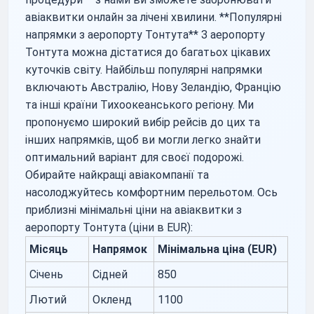
авіаквитки онлайн за лічені хвилини. **Популярні
напрямки з аеропорту Тонтута** З аеропорту
Тонтута можна дістатися до багатьох цікавих
куточків світу. Найбільш популярні напрямки
включають Австралію, Нову Зеландію, Францію
та інші країни Тихоокеанського регіону. Ми
пропонуємо широкий вибір рейсів до цих та
інших напрямків, щоб ви могли легко знайти
оптимальний варіант для своєї подорожі.
Обирайте найкращі авіакомпанії та
насолоджуйтесь комфортним перельотом. Ось
приблизні мінімальні ціни на авіаквитки з
аеропорту Тонтута (ціни в EUR):
Місяць
Напрямок
Мінімальна ціна (EUR)
Січень
Сідней
850
Лютий
Окленд
1100