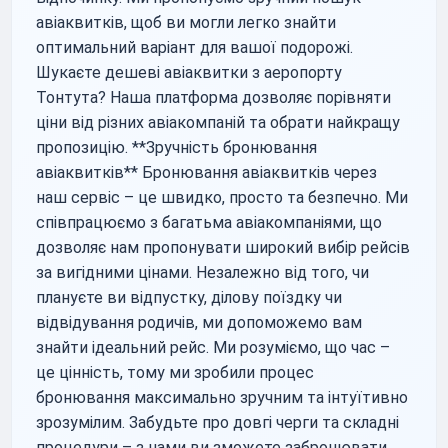
авіаквитків, щоб ви могли легко знайти
оптимальний варіант для вашої подорожі.
Шукаєте дешеві авіаквитки з аеропорту
Тонтута? Наша платформа дозволяє порівняти
ціни від різних авіакомпаній та обрати найкращу
пропозицію. **Зручність бронювання
авіаквитків** Бронювання авіаквитків через
наш сервіс – це швидко, просто та безпечно. Ми
співпрацюємо з багатьма авіакомпаніями, що
дозволяє нам пропонувати широкий вибір рейсів
за вигідними цінами. Незалежно від того, чи
плануєте ви відпустку, ділову поїздку чи
відвідування родичів, ми допоможемо вам
знайти ідеальний рейс. Ми розуміємо, що час –
це цінність, тому ми зробили процес
бронювання максимально зручним та інтуїтивно
зрозумілим. Забудьте про довгі черги та складні
процедури – з нами ви зможете забронювати