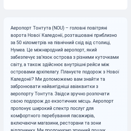
Аеропорт Тонтута (NOU) – головні повітряні
ворота Нової Каледонії, розташовані приблизно
за 50 кілометрів на північний схід від столиці,
Нумеа. Це міжнародний аеропорт, який
забезпечує зв'язок острова з різними куточками
світу, а також здійснює внутрішні рейси між
островами архіпелагу. Плануєте подорож з Нової
Каледонії? Ми допоможемо вам знайти та
забронювати найвигідніші авіаквитки з
аеропорту Тонтута. Звідси зручно розпочати
свою подорож до екзотичних місць. Аеропорт
пропонує широкий спектр послуг для
комфортного перебування пасажирів,
включаючи магазини, ресторани та зони
відпочинку. Ми пропонуємо зручний пошук