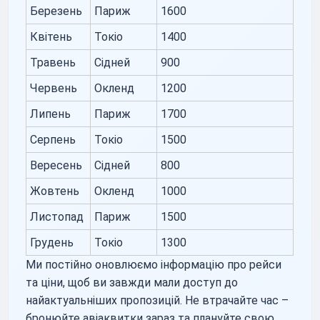
Березень
Париж
1600
Квітень
Токіо
1400
Травень
Сідней
900
Червень
Окленд
1200
Липень
Париж
1700
Серпень
Токіо
1500
Вересень
Сідней
800
Жовтень
Окленд
1000
Листопад
Париж
1500
Грудень
Токіо
1300
Ми постійно оновлюємо інформацію про рейси
та ціни, щоб ви завжди мали доступ до
найактуальніших пропозицій. Не втрачайте час –
бронюйте авіаквитки зараз та плануйте свою