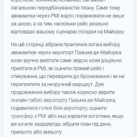
загальною передбачуваністю плану. Саме тому
авіаквитки через PMI варто порівнювати не лише
за ціною, а за тим, наскільки рейс реально
відповідає вашому сценарію поїздки на Майорку.
На цій сторінці зібрана практична логіка вибору
авіаквитків через аеропорт Пальма-де-Майорка:
коли зручно вилітати саме звідси, коли доцільно
прилітати в PMI, як оцінити прямий рейс і
стикування, що перевірити до бронювання і як не
переплатити за незручний маршрут. Для
продовження вибору також корисно звірити
онлайн табло аеропорту Пальма-де-Майорка
,
подивитися
готелі біля аеропорту
, оцінити
трансфер з PMI
або інші варіанти логістики, якщо
ви хочете заздалегідь зібрати план під день
прильоту або вильоту.