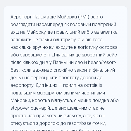
Аеропорт Пальма-де-Майорка (PMI) варто
розглядати насамперед як головний повітряний
вхід на Майорку, де правильний вибір авіаквитка
залежить не тільки від тарифу, а й від того,
наскільки зручно ви входите в логістику острова
або завершуєте її. Для одних це зворотний рейс
після кількох днів у Пальмі чи своїй beach/resort-
базі, коли важливо спокійно закрити фінальний
день і не переоцінити простоту дороги до
аеропорту. Для інших — приліт на острів із
подальшим маршрутом різними частинами
Майорки, коротка відпустка, сімейна поїздка або
stopover-сценарій, де вирішальним стає не
просто час прильоту чи вильоту, а те, як він
стикується з дорогою до resort/base-точки,
короткою технічною ночівлею, багажем і