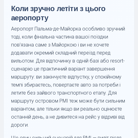
Коли зручно летіти з цього
аеропорту
Аеропорт Пальма-де-Майорка особливо зручний
тоді, коли фінальна частина вашої поїздки
пов’язана саме з Майоркою і ви не хочете
додавати окремий складний переїзд перед
вильотом. Для відпочинку в одній базі або resort-
сценарію це практичний варіант завершення
маршруту: ви закінчуєте відпустку, у спокійному
темпі збираєтесь, повертаєте авто за потреби і
летите без зайвого транспортного етапу. Для
маршруту островом PMI теж може бути сильним
варіантом, але тільки якщо ви реально оцінюєте
останній день, а не дивитеся на рейс у відриві від
дороги.
Ще один сильний сценарій для PMI — виліт після