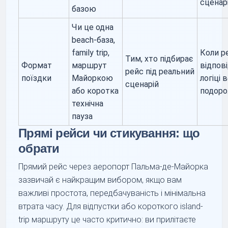
сценар
базою
Чи це одна
beach-база,
family trip,
Коли р
Тим, хто підбирає
Формат
маршрут
відпов
рейс під реальний
поїздки
Майоркою
логіці в
сценарій
або коротка
подоро
технічна
пауза
Прямі рейси чи стикування: що
обрати
Прямий рейс через аеропорт Пальма-де-Майорка
зазвичай є найкращим вибором, якщо вам
важливі простота, передбачуваність і мінімальна
втрата часу. Для відпустки або короткого island-
trip маршруту це часто критично: ви прилітаєте