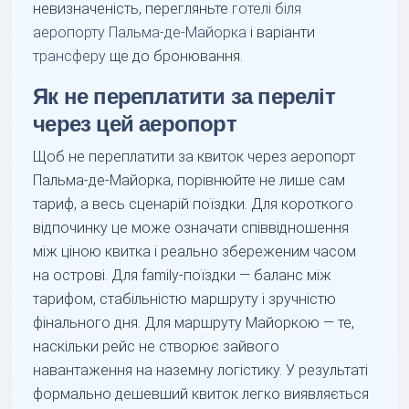
невизначеність, перегляньте
готелі біля
аеропорту Пальма-де-Майорка
і варіанти
трансферу
ще до бронювання.
Як не переплатити за переліт
через цей аеропорт
Щоб не переплатити за квиток через аеропорт
Пальма-де-Майорка, порівнюйте не лише сам
тариф, а весь сценарій поїздки. Для короткого
відпочинку це може означати співвідношення
між ціною квитка і реально збереженим часом
на острові. Для family-поїздки — баланс між
тарифом, стабільністю маршруту і зручністю
фінального дня. Для маршруту Майоркою — те,
наскільки рейс не створює зайвого
навантаження на наземну логістику. У результаті
формально дешевший квиток легко виявляється