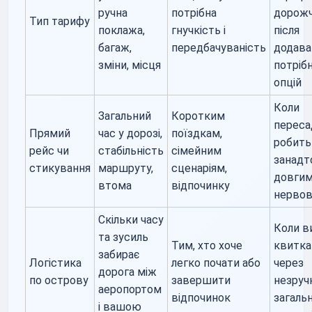
ручна
потрібна
дорож
Тип тарифу
поклажа,
гнучкість і
після
багаж,
передбачуваність
додава
зміни, місця
потріб
опцій
Коли
Загальний
Коротким
переса
Прямий
час у дорозі,
поїздкам,
робить
рейс чи
стабільність
сімейним
занадт
стикування
маршруту,
сценаріям,
довгим
втома
відпочинку
нерво
Скільки часу
Коли в
та зусиль
Тим, хто хоче
квитка
забирає
Логістика
легко почати або
через
дорога між
по острову
завершити
незруч
аеропортом
відпочинок
загаль
і вашою