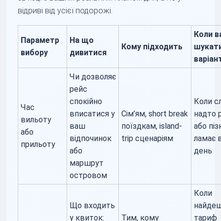
відриві від усієї подорожі.
Коли в
Параметр
На що
Кому підходить
шукати
вибору
дивитися
варіан
Чи дозволяє
рейс
спокійно
Коли с
Час
вписатися у
Сім’ям, short break
надто 
вильоту
ваш
поїздкам, island-
або піз
або
відпочинок
trip сценаріям
ламає 
прильоту
або
день
маршрут
островом
Коли
Що входить
найде
у квиток:
Тим, кому
тариф