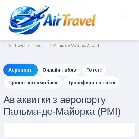
Air Travel
Переліт
Palma de Mallorca Airport
Аеропорт
Онлайн табло
Готелі
Прокат автомобілів
Трансфери та таксі
Авіаквитки з аеропорту
Пальма-де-Майорка (PMI)