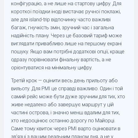
конфігурацію, а не лише на стартову цифру. Для
короткої поїздки іноді вистачає ручної поклажі,
але для island-trip відпочинку часто важливі
багаж, гнучкість змін, зручний час і загальна
надійність плану. Через це базовий тариф може
виглядати привабливо лише на першому екрані
пошуку. Якщо вам потрібні додаткові опції, краще
одразу порівнювати фінальну вартість, а не
орієнтуватися на мінімальну цифру.
Третій крок — оцінити весь день прильоту або
вильоту. Для PMI це справді важливо. Один і той
самий рейс може бути дуже зручним для тих, хто
живе недалеко або завершує маршрут у цій
частині острова, і значно менш вдалим для тих,
хто недооцінює останню дорогу по Майорці.
Саме тому квиток через PMI варто оцінювати в
зв’язці з вашим реальним планом дня, а не у