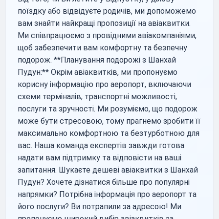
поїздку або відвідуєте родичів, ми допоможемо
вам знайти найкращі пропозиції на авіаквитки.
Ми співпрацюємо з провідними авіакомпаніями,
щоб забезпечити вам комфортну та безпечну
подорож. **Планування подорожі з Шанхай
Пудун:** Окрім авіаквитків, ми пропонуємо
корисну інформацію про аеропорт, включаючи
схеми терміналів, транспортні можливості,
послуги та зручності. Ми розуміємо, що подорож
може бути стресовою, тому прагнемо зробити її
максимально комфортною та безтурботною для
вас. Наша команда експертів завжди готова
надати вам підтримку та відповісти на ваші
запитання. Шукаєте дешеві авіаквитки з Шанхай
Пудун? Хочете дізнатися більше про популярні
напрямки? Потрібна інформація про аеропорт та
його послуги? Ви потрапили за адресою! Ми
пропонуємо широкий вибір авіаквитків за