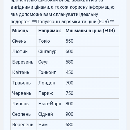
вигідними цінами, а також корисну інформацію,
яка допоможе вам спланувати ідеальну
подорож. **Популярні напрямки та ціни (EUR):**
Місяць
Напрямок
Мінімальна ціна (EUR)
Січень
Токіо
550
Лютий
Сінгапур
600
Березень
Сеул
580
Квітень
Гонконг
450
Травень
Лондон
700
Червень
Париж
750
Липень
Нью-Йорк
800
Серпень
Сідней
900
Вересень
Рим
680