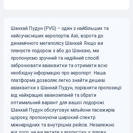
Шанхай Пудун (PVG) – один з найбільших та
найсучасніших аеропортів Азії, ворота до
динамічного мегаполісу Шанхай. Якщо ви
плануєте подорож з або до Шанхаю, ми
пропонуємо зручний та надійний спосіб
забронювати авіаквитки та отримати всю
необхідну інформацію про аеропорт. Наша
платформа дозволяє легко знайти дешеві
авіаквитки з Шанхай Пудун, порівняти пропозиції
від найкращих авіакомпаній та обрати
оптимальний варіант для вашої подорожі.
Шанхай Пудун обслуговує мільйони пасажирів
щороку, пропонуючи широкий спектр
міжнародних та внутрішніх рейсів. Незалежно
від того, чи ви летите у відпустку, у ділову