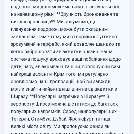
подорож, ми допоможемо вам організувати все
на найвищому рівні. **Зручність бронювання та
вигідні пропозиції** Ми розуміємо, що
планування подорожі може бути складним
завданням. Саме тому ми створили інтуїтивно
зрозумілий інтерфейс, який дозволяє швидко та
легко забронювати авіаквитки онлайн. Наша
система пошуку враховує ваші побажання щодо
дати, часу, авіакомпанії та ціни, пропонуючи вам
найкращі варіанти. Крім того, ми регулярно
оновлюємо наші пропозиції, щоб ви завжди
могли знайти найвигідніші ціни на авіаквитки з
Ширазу. **Популярні напрямки з Ширазу** З
аеропорту Шираз можна дістатися до багатьох
популярних напрямків. Серед найпопулярніших –
Тегеран, Стамбул, Дубай, Франкфурт та інші
великі міста світу. Ми пропонуємо рейси як
прямі, так і з пересадками, щоб ви могли вибрати