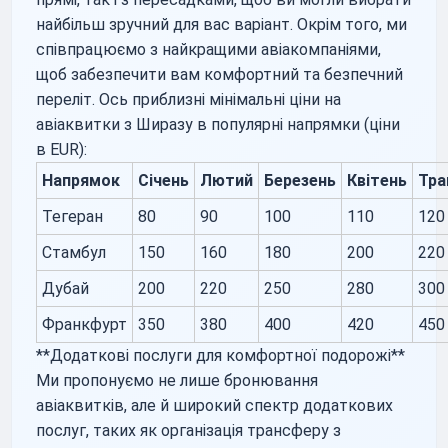
найбільш зручний для вас варіант. Окрім того, ми
співпрацюємо з найкращими авіакомпаніями,
щоб забезпечити вам комфортний та безпечний
переліт. Ось приблизні мінімальні ціни на
авіаквитки з Ширазу в популярні напрямки (ціни
в EUR):
Напрямок
Січень
Лютий
Березень
Квітень
Тра
Тегеран
80
90
100
110
120
Стамбул
150
160
180
200
220
Дубай
200
220
250
280
300
Франкфурт
350
380
400
420
450
**Додаткові послуги для комфортної подорожі**
Ми пропонуємо не лише бронювання
авіаквитків, але й широкий спектр додаткових
послуг, таких як організація трансферу з