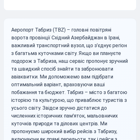
Аеропорт Табриз (TBZ) – головні повітряні
ворота провінції Східний Азербайджан в Ірані,
важливий транспортний вузол, що з’єднує регіон
з багатьма куточками світу. Якщо ви плануєте
подорож з Табриза, наш сервіс пропонує зручний
та швидкий спосіб знайти та забронювати
авіаквитки. Ми допоможемо вам підібрати
оптимальний варіант, враховуючи ваші
побажання та бюджет. Табриз – місто з багатою
історією та культурою, що приваблює туристів з
усього світу. Звідси зручно дістатися до
численних історичних пам'яток, мальовничих
куточків природи та ділових центрів. Ми
пропонуємо широкий вибір рейсів з Табризу,
включаючи як прямі перельоти, так і рейси з