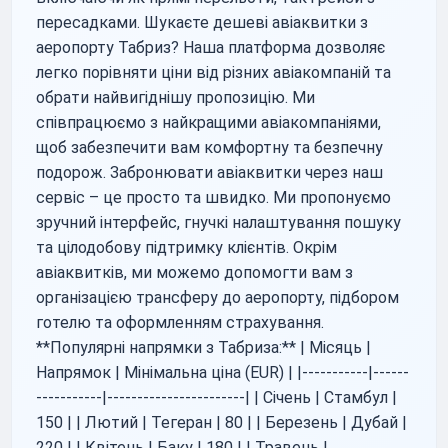
пересадками. Шукаєте дешеві авіаквитки з
аеропорту Табриз? Наша платформа дозволяє
легко порівняти ціни від різних авіакомпаній та
обрати найвигіднішу пропозицію. Ми
співпрацюємо з найкращими авіакомпаніями,
щоб забезпечити вам комфортну та безпечну
подорож. Забронювати авіаквитки через наш
сервіс – це просто та швидко. Ми пропонуємо
зручний інтерфейс, гнучкі налаштування пошуку
та цілодобову підтримку клієнтів. Окрім
авіаквитків, ми можемо допомогти вам з
організацією трансферу до аеропорту, підбором
готелю та оформленням страхування.
**Популярні напрямки з Табриза:** | Місяць |
Напрямок | Мінімальна ціна (EUR) | |-----------|------
-----------|-----------------------| | Січень | Стамбул |
150 | | Лютий | Тегеран | 80 | | Березень | Дубай |
220 | | Квітень | Баку | 180 | | Травень |