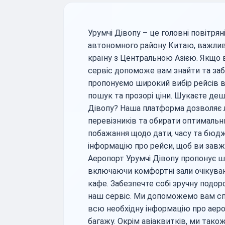
Урумчі Дівопу – це головні повітря
автономного району Китаю, важлив
країну з Центральною Азією. Якщо 
сервіс допоможе вам знайти та заб
пропонуємо широкий вибір рейсів ві
пошук та прозорі ціни. Шукаєте деш
Дівопу? Наша платформа дозволяє л
перевізників та обирати оптимальн
побажання щодо дати, часу та бюд
інформацію про рейси, щоб ви завж
Аеропорт Урумчі Дівопу пропонує ш
включаючи комфортні зали очікуванн
кафе. Забезпечте собі зручну подо
наш сервіс. Ми допоможемо вам с
всю необхідну інформацію про аеро
багажу. Окрім авіаквитків, ми так