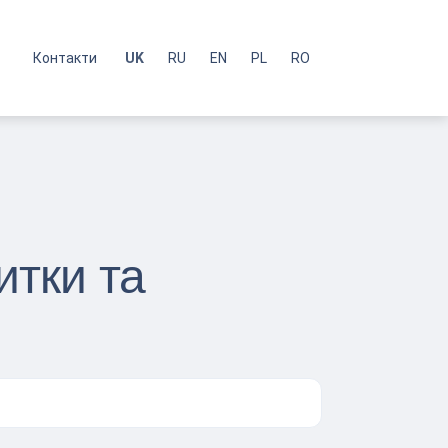
с
Контакти
UK
RU
EN
PL
RO
итки та