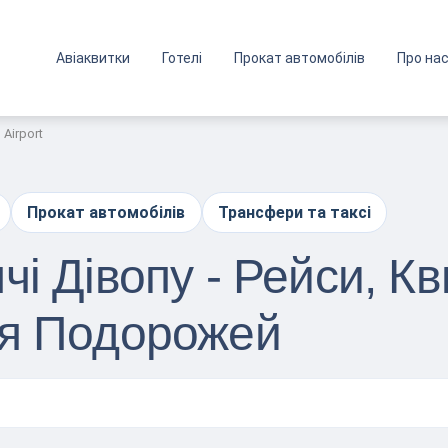
Авіаквитки
Готелі
Прокат автомобілів
Про на
 Airport
Прокат автомобілів
Трансфери та таксі
і Дівопу - Рейси, Кв
ля Подорожей