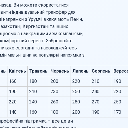
 назад. Ви можете скористатися
овити індивідуальний трансфер для
і напрямки з Урумчі включають Пекін,
азахстані, Киргизстані та інших
працюємо з найкращими авіакомпаніями,
 комфортний переліт. Забронюйте
опу вже сьогодні та насолоджуйтесь
німальні ціни на популярні напрямки з
ень
Квітень
Травень
Червень
Липень
Серпень
Верес
160
180
200
220
210
190
190
210
230
250
240
220
220
240
260
280
270
250
140
160
180
200
190
170
 професійна підтримка – все це ви