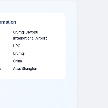
ormation
Urumqi Diwopu
International Airport
URC
Urumqi
China
с
Asia/Shanghai