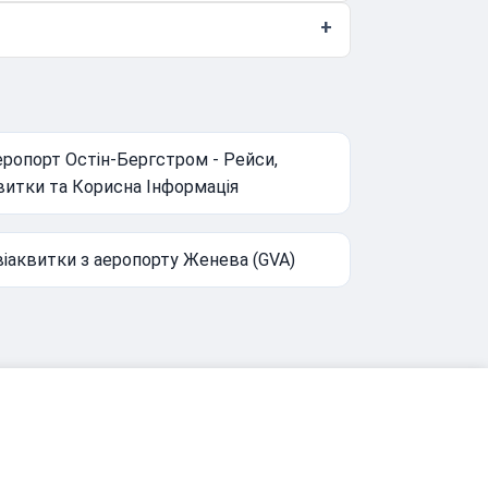
еропорт Остін-Бергстром - Рейси,
витки та Корисна Інформація
віаквитки з аеропорту Женева (GVA)