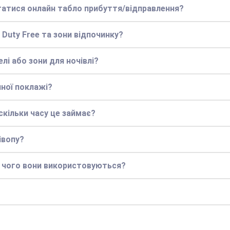
статися онлайн табло прибуття/відправлення?
 Duty Free та зони відпочинку?
елі або зони для ночівлі?
чної поклажі?
кільки часу це займає?
івопу?
я чого вони використовуються?