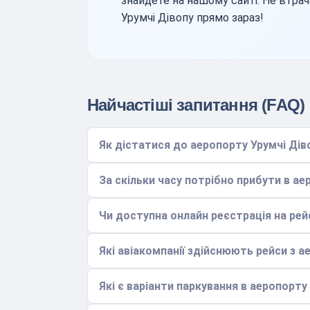
знайдете на нашому сайті. Не втрач
Урумчі Дівопу прямо зараз!
Найчастіші запитання (FAQ)
Як дістатися до аеропорту Урумчі Дів
За скільки часу потрібно прибути в ае
Чи доступна онлайн реєстрація на рей
Які авіакомпанії здійснюють рейси з а
Які є варіанти паркування в аеропорту