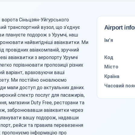
ні ворота Сіньцзян-Уйгурського
Airport inf
ий транспортний вузол, що з’єднує
ви плануєте подорож з Урумчі, наш
Ім'я
ронювати найвигідніші авіаквитки. Ми
д провідних авіакомпаній, зручний
Код
еві авіаквитки з аеропорту Урумчі
егко порівнювати пропозиції різних
Місто
ий варіант, враховуючи ваші
Країна
жету. Ми постійно оновлюємо
Часовий поя
ди мали доступ до актуальних даних.
ирокий спектр послуг для пасажирів,
я, магазини Duty Free, ресторани та
рож, забронювавши авіаквитки через
планувати вашу подорож, надавши
порт, рейси та правила перевезення
ож пропонуємо інформацію про