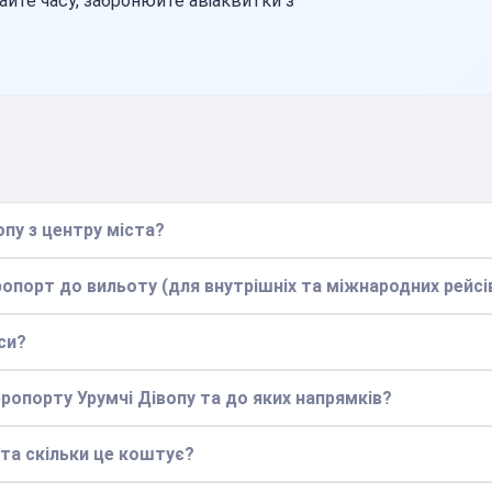
айте часу, забронюйте авіаквитки з
опу з центру міста?
ропорт до вильоту (для внутрішніх та міжнародних рейсі
си?
еропорту Урумчі Дівопу та до яких напрямків?
 та скільки це коштує?