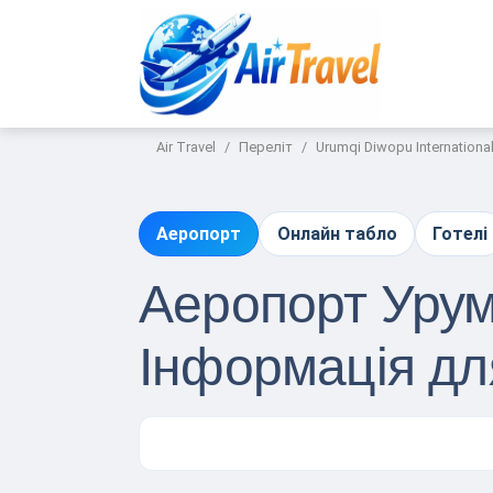
Air Travel
Переліт
Urumqi Diwopu International
Аеропорт
Онлайн табло
Готелі
Аеропорт Урумч
Інформація д