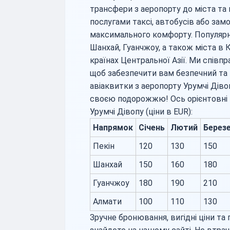
трансфери з аеропорту до міста та
послугами таксі, автобусів або зам
максимального комфорту. Популярн
Шанхай, Гуанчжоу, а також міста в К
країнах Центральної Азії. Ми спів
щоб забезпечити вам безпечний та
авіаквитки з аеропорту Урумчі Дів
своєю подорожжю! Ось орієнтовні мі
Урумчі Дівопу (ціни в EUR):
Напрямок
Січень
Лютий
Берез
Пекін
120
130
150
Шанхай
150
160
180
Гуанчжоу
180
190
210
Алмати
100
110
130
Зручне бронювання, вигідні ціни та