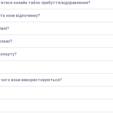
статися онлайн табло прибуття/відправлення?
 та зони відпочинку?
івлі?
клажі?
ропорту?
я чого вони використовуються?