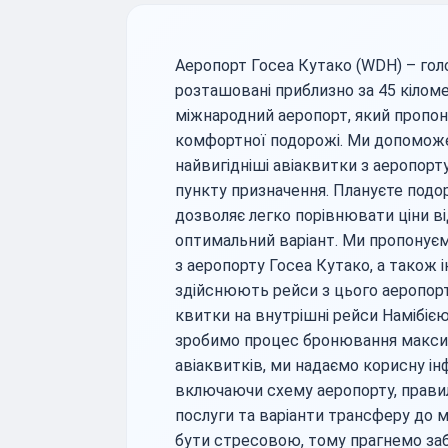
Аеропорт Госеа Кутако (WDH) – голов
розташовані приблизно за 45 кіломет
міжнародний аеропорт, який пропо
комфортної подорожі. Ми допомож
найвигідніші авіаквитки з аеропорт
пункту призначення. Плануєте подо
дозволяє легко порівнювати ціни ві
оптимальний варіант. Ми пропонує
з аеропорту Госеа Кутако, а також і
здійснюють рейси з цього аеропорт
квитки на внутрішні рейси Намібією
зробимо процес бронювання максим
авіаквитків, ми надаємо корисну і
включаючи схему аеропорту, прави
послуги та варіанти трансферу до 
бути стресовою, тому прагнемо за