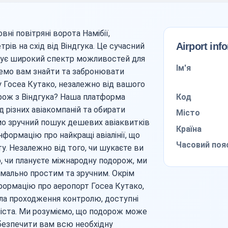
ні повітряні ворота Намібії,
Airport inf
рів на схід від Віндгука. Це сучасний
нує широкий спектр можливостей для
Ім'я
емо вам знайти та забронювати
у Госеа Кутако, незалежно від вашого
Код
рож з Віндгука? Наша платформа
д різних авіакомпаній та обирати
Місто
мо зручний пошук дешевих авіаквитків
Країна
нформацію про найкращі авіалінії, що
Часовий поя
у. Незалежно від того, чи шукаєте ви
, чи плануєте міжнародну подорож, ми
ально простим та зручним. Окрім
нформацію про аеропорт Госеа Кутако,
ла проходження контролю, доступні
міста. Ми розуміємо, що подорож може
безпечити вам всю необхідну