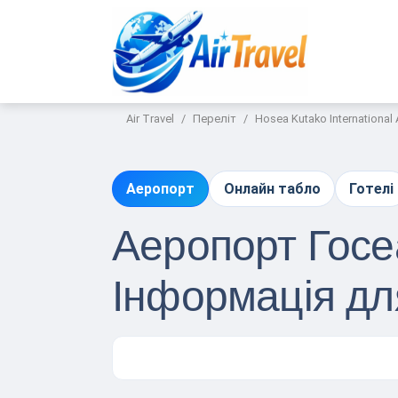
Air Travel
Переліт
Hosea Kutako International 
Аеропорт
Онлайн табло
Готелі
Аеропорт Госеа
Інформація д