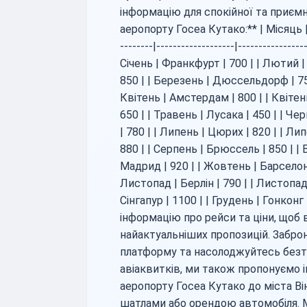
інформацію для спокійної та приємн
аеропорту Госеа Кутако:** | Місяць |
--------|-------------------|--------------
Січень | Франкфурт | 700 | | Лютий |
850 | | Березень | Дюссельдорф | 750
Квітень | Амстердам | 800 | | Квітен
650 | | Травень | Лусака | 450 | | Че
| 780 | | Липень | Цюрих | 820 | | Ли
880 | | Серпень | Брюссель | 850 | | 
Мадрид | 920 | | Жовтень | Барселона 
Листопад | Берлін | 790 | | Листопад 
Сінгапур | 1100 | | Грудень | Гонкон
інформацію про рейси та ціни, щоб
найактуальніших пропозицій. Забро
платформу та насолоджуйтесь без
авіаквитків, ми також пропонуємо 
аеропорту Госеа Кутако до міста Ві
шатлами або орендою автомобіля.