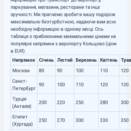
паркування, магазини, ресторани та інші
зручності. Ми прагнемо зробити вашу подорож
максимально безтурботною, надаючи вам всю
необхідну інформацію в одному місці. Ось
таблиця з приблизними мінімальними цінами на
популярні напрямки з аеропорту Кольцово (ціни
в EUR):
Напрямок
Січень
Лютий
Березень
Квітень
Тра
Москва
80
90
100
110
120
Санкт-
90
100
110
120
130
Петербург
Турція
200
220
250
280
300
(Анталія)
Єгипет
250
270
300
330
350
(Хургада)