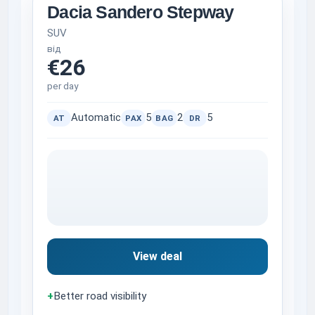
Dacia Sandero Stepway
SUV
від
€26
per day
Automatic
5
2
5
AT
PAX
BAG
DR
View deal
+
Better road visibility