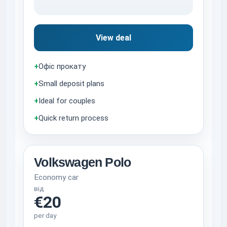
View deal
+
Офіс прокату
+
Small deposit plans
+
Ideal for couples
+
Quick return process
Volkswagen Polo
Economy car
від
€20
per day