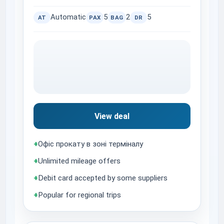
Automatic
5
2
5
AT
PAX
BAG
DR
View deal
+
Офіс прокату в зоні терміналу
+
Unlimited mileage offers
+
Debit card accepted by some suppliers
+
Popular for regional trips