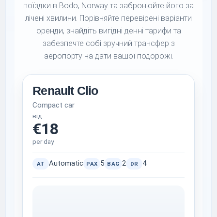
поїздки в Bodo, Norway та забронюйте його за
лічені хвилини. Порівняйте перевірені варіанти
оренди, знайдіть вигідні денні тарифи та
забезпечте собі зручний трансфер з
аеропорту на дати вашої подорожі.
Renault Clio
Compact car
від
€18
per day
Automatic
5
2
4
AT
PAX
BAG
DR