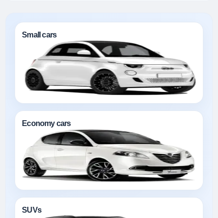
Small cars
Economy cars
SUVs