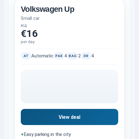
Volkswagen Up
Small car
від
€16
per day
Automatic
4
2
4
AT
PAX
BAG
DR
View deal
+
Easy parking in the city