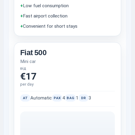
+
Low fuel consumption
+
Fast airport collection
+
Convenient for short stays
Fiat 500
Mini car
від
€17
per day
Automatic
4
1
3
AT
PAX
BAG
DR