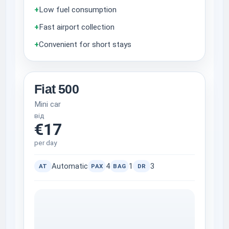
+
Low fuel consumption
+
Fast airport collection
+
Convenient for short stays
Fiat 500
Mini car
від
€17
per day
Automatic
4
1
3
AT
PAX
BAG
DR