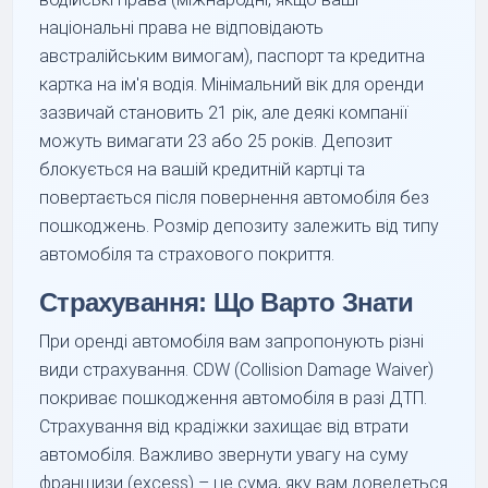
національні права не відповідають
австралійським вимогам), паспорт та кредитна
картка на ім'я водія. Мінімальний вік для оренди
зазвичай становить 21 рік, але деякі компанії
можуть вимагати 23 або 25 років. Депозит
блокується на вашій кредитній картці та
повертається після повернення автомобіля без
пошкоджень. Розмір депозиту залежить від типу
автомобіля та страхового покриття.
Страхування: Що Варто Знати
При оренді автомобіля вам запропонують різні
види страхування. CDW (Collision Damage Waiver)
покриває пошкодження автомобіля в разі ДТП.
Страхування від крадіжки захищає від втрати
автомобіля. Важливо звернути увагу на суму
франшизи (excess) – це сума, яку вам доведеться