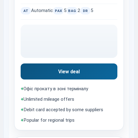
Automatic
5
2
5
AT
PAX
BAG
DR
View deal
+
Офіс прокату в зоні терміналу
+
Unlimited mileage offers
+
Debit card accepted by some suppliers
+
Popular for regional trips