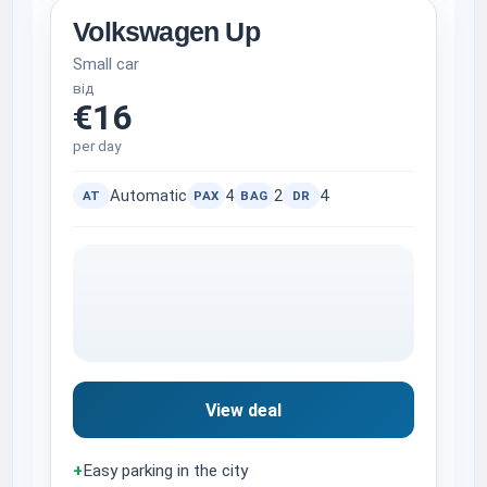
Volkswagen Up
Small car
від
€16
per day
Automatic
4
2
4
AT
PAX
BAG
DR
View deal
+
Easy parking in the city