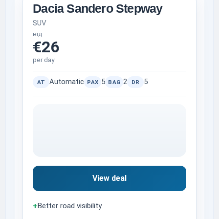
Dacia Sandero Stepway
SUV
від
€26
per day
Automatic
5
2
5
AT
PAX
BAG
DR
View deal
+
Better road visibility