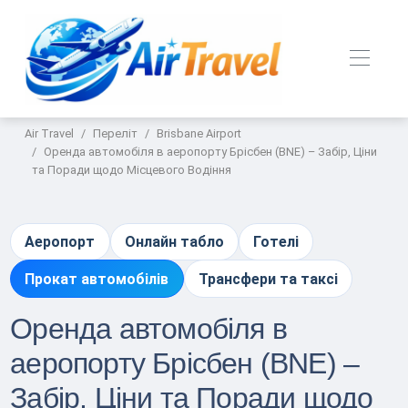
Air Travel
Переліт
Brisbane Airport
Оренда автомобіля в аеропорту Брісбен (BNE) – Забір, Ціни
та Поради щодо Місцевого Водіння
Аеропорт
Онлайн табло
Готелі
Прокат автомобілів
Трансфери та таксі
Оренда автомобіля в
аеропорту Брісбен (BNE) –
Забір, Ціни та Поради щодо