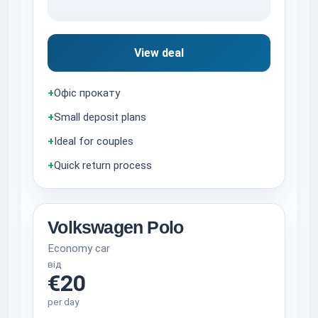
View deal
+
Офіс прокату
+
Small deposit plans
+
Ideal for couples
+
Quick return process
Volkswagen Polo
Economy car
від
€20
per day