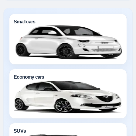
Small cars
Economy cars
SUVs