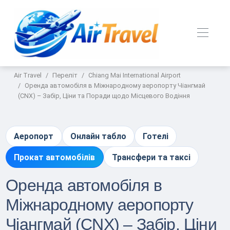
Air Travel
Переліт
Chiang Mai International Airport
Оренда автомобіля в Міжнародному аеропорту Чіангмай
(CNX) – Забір, Ціни та Поради щодо Місцевого Водіння
Аеропорт
Онлайн табло
Готелі
Прокат автомобілів
Трансфери та таксі
Оренда автомобіля в
Міжнародному аеропорту
Чіангмай (CNX) – Забір, Ціни