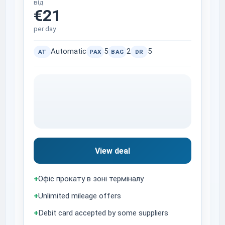
від
€21
per day
Automatic
5
2
5
AT
PAX
BAG
DR
View deal
+
Офіс прокату в зоні терміналу
+
Unlimited mileage offers
+
Debit card accepted by some suppliers