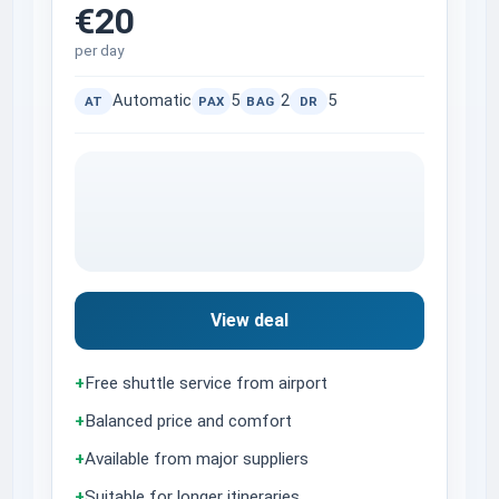
€20
per day
Automatic
5
2
5
AT
PAX
BAG
DR
View deal
+
Free shuttle service from airport
+
Balanced price and comfort
+
Available from major suppliers
+
Suitable for longer itineraries