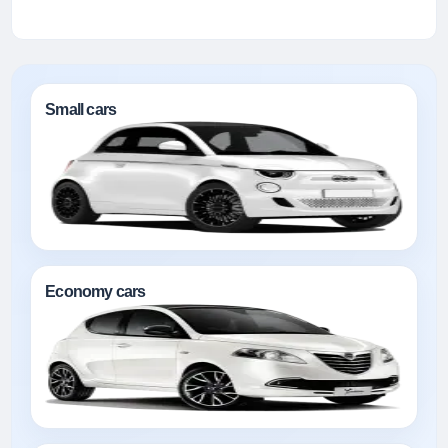
Small cars
Economy cars