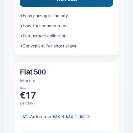
+
Easy parking in the city
+
Low fuel consumption
+
Fast airport collection
+
Convenient for short stays
Fiat 500
Mini car
від
€17
per day
Automatic
4
1
3
AT
PAX
BAG
DR