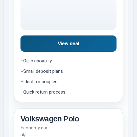
View deal
+
Офіс прокату
+
Small deposit plans
+
Ideal for couples
+
Quick return process
Volkswagen Polo
Economy car
від