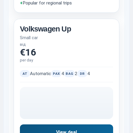
+
Popular for regional trips
Volkswagen Up
Small car
від
€16
per day
Automatic
4
2
4
AT
PAX
BAG
DR
View deal