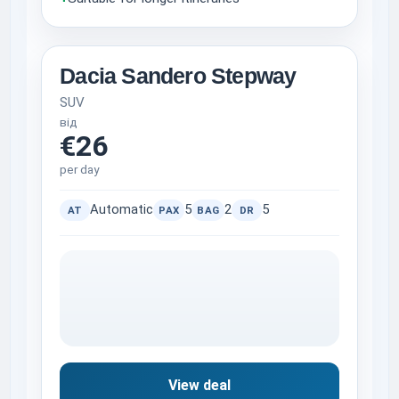
Dacia Sandero Stepway
SUV
від
€26
per day
Automatic
5
2
5
AT
PAX
BAG
DR
View deal