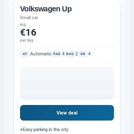
Volkswagen Up
Small car
від
€16
per day
Automatic
4
2
4
AT
PAX
BAG
DR
View deal
+
Easy parking in the city