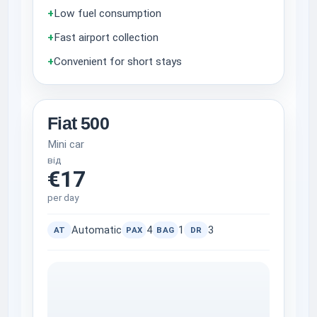
+
Low fuel consumption
+
Fast airport collection
+
Convenient for short stays
Fiat 500
Mini car
від
€17
per day
Automatic
4
1
3
AT
PAX
BAG
DR