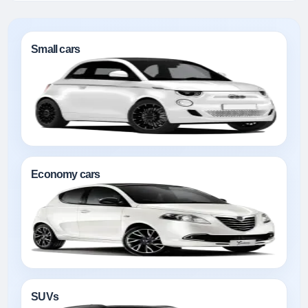
Small cars
Economy cars
SUVs