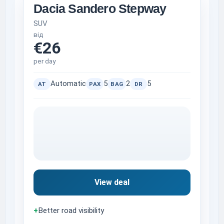
Dacia Sandero Stepway
SUV
від
€26
per day
Automatic
5
2
5
AT
PAX
BAG
DR
View deal
+
Better road visibility