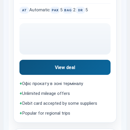
Automatic
5
2
5
AT
PAX
BAG
DR
View deal
+
Офіс прокату в зоні терміналу
+
Unlimited mileage offers
+
Debit card accepted by some suppliers
+
Popular for regional trips