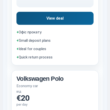
View deal
+
Офіс прокату
+
Small deposit plans
+
Ideal for couples
+
Quick return process
Volkswagen Polo
Economy car
від
€20
per day