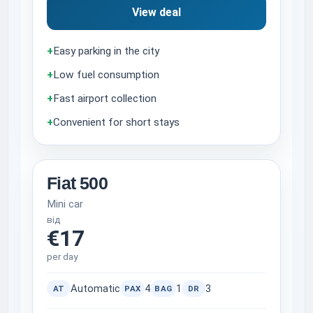
View deal
+
Easy parking in the city
+
Low fuel consumption
+
Fast airport collection
+
Convenient for short stays
Fiat 500
Mini car
від
€17
per day
Automatic
4
1
3
AT
PAX
BAG
DR