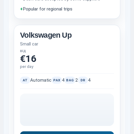
+
Popular for regional trips
Volkswagen Up
Small car
від
€16
per day
Automatic
4
2
4
AT
PAX
BAG
DR