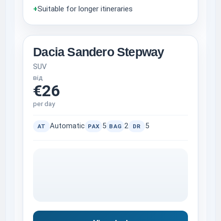
+
Suitable for longer itineraries
Dacia Sandero Stepway
SUV
від
€26
per day
Automatic
5
2
5
AT
PAX
BAG
DR