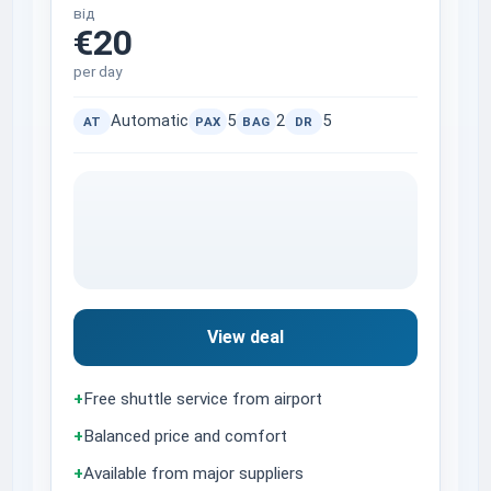
від
€20
per day
Automatic
5
2
5
AT
PAX
BAG
DR
View deal
+
Free shuttle service from airport
+
Balanced price and comfort
+
Available from major suppliers