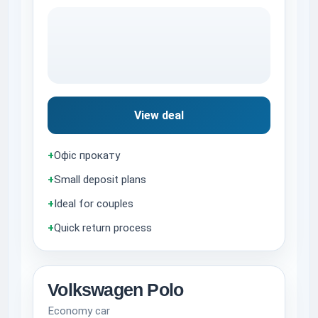
View deal
+
Офіс прокату
+
Small deposit plans
+
Ideal for couples
+
Quick return process
Volkswagen Polo
Economy car