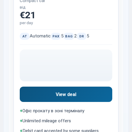
Compact car
від
€21
per day
Automatic
5
2
5
AT
PAX
BAG
DR
View deal
+
Офіс прокату в зоні терміналу
+
Unlimited mileage offers
+
Debit card accepted by some suppliers