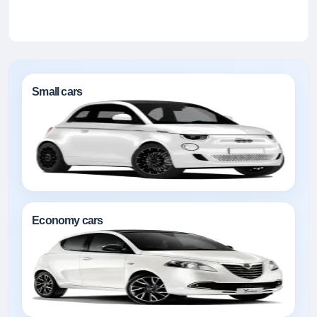
Small cars
Economy cars