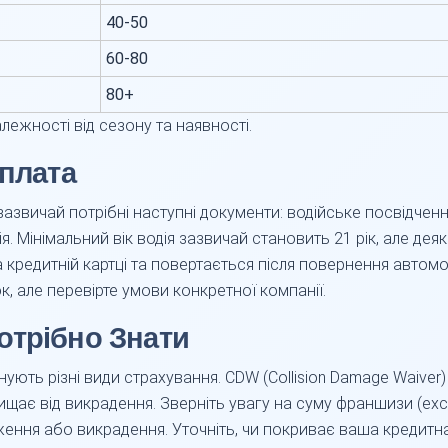
40-50
60-80
80+
алежності від сезону та наявності.
Оплата
зазвичай потрібні наступні документи: водійське посвідчен
дія. Мінімальний вік водія зазвичай становить 21 рік, але д
а кредитній картці та повертається після повернення авто
, але перевірте умови конкретної компанії.
отрібно Знати
ують різні види страхування. CDW (Collision Damage Waiv
захищає від викрадення. Зверніть увагу на суму франшизи (ex
ження або викрадення. Уточніть, чи покриває ваша кредит