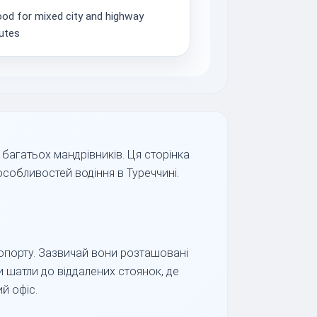
od for mixed city and highway
utes
 багатьох мандрівників. Ця сторінка
собливостей водіння в Туреччині.
ропорту. Зазвичай вони розташовані
и шатли до віддалених стоянок, де
й офіс.