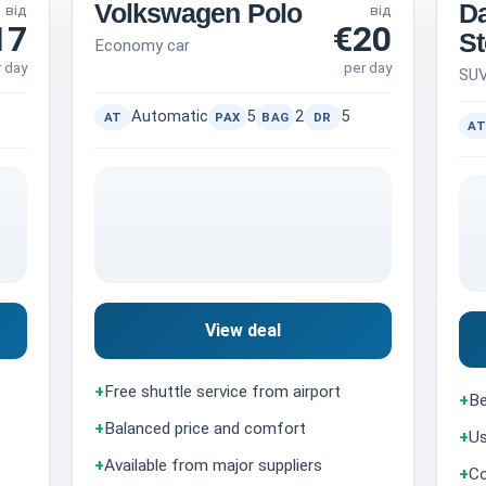
Volkswagen Polo
Da
від
від
17
€20
S
Economy car
r day
per day
SU
Automatic
5
2
5
AT
PAX
BAG
DR
AT
View deal
+
Free shuttle service from airport
+
Be
+
Balanced price and comfort
+
Us
+
Available from major suppliers
+
Co