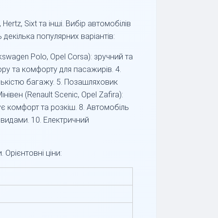
ertz, Sixt та інші. Вибір автомобілів
 декілька популярних варіантів:
lkswagen Polo, Opel Corsa): зручний та
ору та комфорту для пасажирів. 4.
лькістю багажу. 5. Позашляховик
івен (Renault Scenic, Opel Zafira):
нує комфорт та розкіш. 8. Автомобіль
євидами. 10. Електричний
 Орієнтовні ціни: