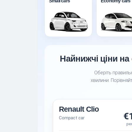
Small cars
Economy cars
Найнижчі ціни на 
Оберіть правильн
хвилини. Порівняйт
Renault Clio
€
Compact car
pe