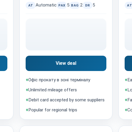
Automatic
5
2
5
AT
PAX
BAG
DR
AT
View deal
+
Офіс прокату в зоні терміналу
+
Ea
+
Unlimited mileage offers
+
Lo
+
Debit card accepted by some suppliers
+
Fa
+
Popular for regional trips
+
Co