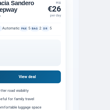
cia Sandero
від
€26
tepway
per day
V
Automatic
5
2
5
PAX
BAG
DR
View deal
tter road visibility
eful for family travel
mfortable luggage space