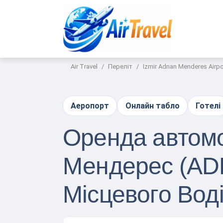
Air Travel
Переліт
Izmir Adnan Menderes Airpo
Аеропорт
Онлайн табло
Готелі
Оренда автомо
Мендерес (ADB
Місцевого Вод