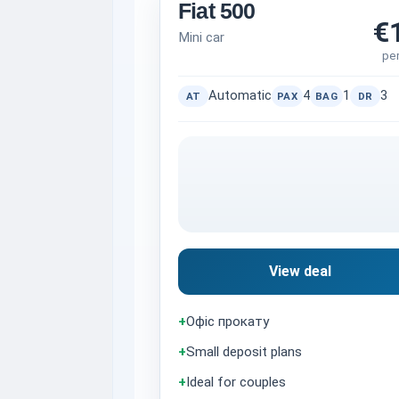
Fiat 500
€
Mini car
pe
Automatic
4
1
3
AT
PAX
BAG
DR
View deal
+
Офіс прокату
+
Small deposit plans
+
Ideal for couples