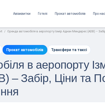
Авіаквитки
Готелі
Прокат автомобілів
Про на
rt
Оренда автомобіля в аеропорту Ізмір Аднан Мендерес (ADB) – Забі
Прокат автомобілів
Трансфери та таксі
біля в аеропорту Із
) – Забір, Ціни та 
іння