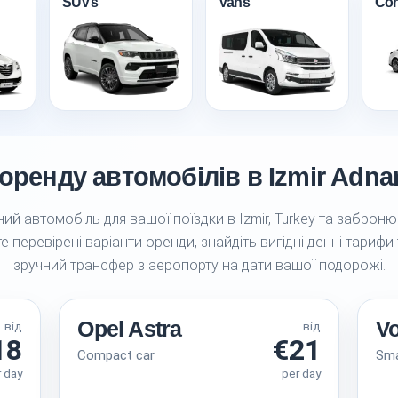
SUVs
Vans
Con
оренду автомобілів в Izmir Adna
ий автомобіль для вашої поїздки в Izmir, Turkey та забронюй
е перевірені варіанти оренди, знайдіть вигідні денні тарифи
зручний трансфер з аеропорту на дати вашої подорожі.
Opel Astra
V
від
від
18
€21
Compact car
Sma
r day
per day