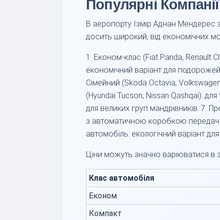
Популярні Компанії
В аеропорту Ізмір Аднан Мендерес зазв
досить широкий, від економічних мо
1. Економ-клас (Fiat Panda, Renault C
економічний варіант для подорожей. 
Сімейний (Skoda Octavia, Volkswage
(Hyundai Tucson, Nissan Qashqai): дл
для великих груп мандрівників. 7. Пр
з автоматичною коробкою передач: зр
автомобіль: екологічний варіант для 
Ціни можуть значно варіюватися в за
Клас автомобіля
Економ
Компакт