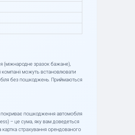
ня (міжнародне зразок бажане),
еякі компанії можуть встановлювати
мобіля без пошкоджень. Приймаються
er) покриває пошкодження автомобіля
cess) – це сума, яку вам доведеться
на картка страхування орендованого