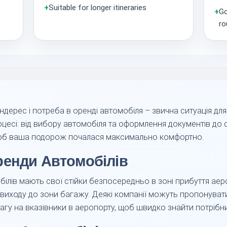
+
Suitable for longer itineraries
+
Go
ro
дерес і потреба в оренді автомобіля – звична ситуація для
есі: від вибору автомобіля та оформлення документів до о
щоб ваша подорож почалася максимально комфортно.
ренди Автомобілів
білів мають свої стійки безпосередньо в зоні прибуття ае
д виходу до зони багажу. Деякі компанії можуть пропонуват
вагу на вказівники в аеропорту, щоб швидко знайти потрібни