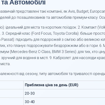
 та Автомобілі
ичай представлені такі компанії, як Avis, Budget, Europcar, H
делей до позашляховиків та автомобілів преміум-класу. Ось
lio): ідеальний для міста та коротких поїздок. 2. Компакт (Vo
3. Середній клас (Ford Focus, Toyota Corolla): більше прост
n Passat): підходить для подорожей з сім'єю або великою кі
я тих, хто планує подорожувати бездоріжжям або в гори. 6. Мін
еміум (Mercedes-Benz C-Class, BMW 3 Series): для тих, хто ці
учний для водіння в місті. 9. Кабріолет: для насолоди кра
міста.
лежності від сезону, типу автомобіля та тривалості оренди.
Приблизна ціна за день (EUR)
20-30
30-40