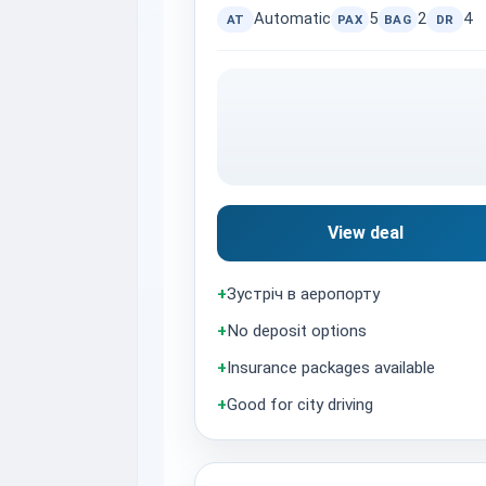
Automatic
5
2
4
AT
PAX
BAG
DR
View deal
+
Зустріч в аеропорту
+
No deposit options
+
Insurance packages available
+
Good for city driving