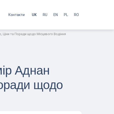
с
Контакти
UK
RU
EN
PL
RO
р, Ціни та Поради щодо Місцевого Водіння
мір Аднан
Поради щодо