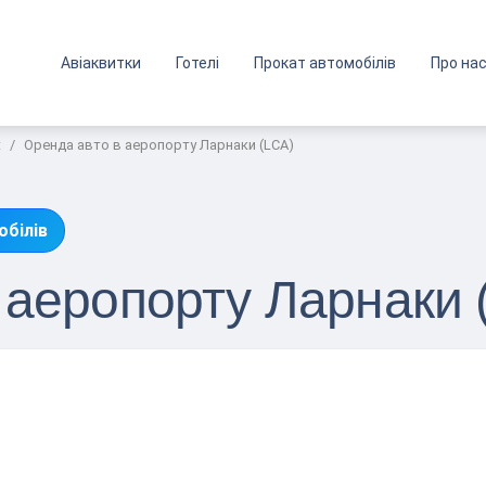
Авіаквитки
Готелі
Прокат автомобілів
Про на
t
Оренда авто в аеропорту Ларнаки (LCA)
обілів
 аеропорту Ларнаки 