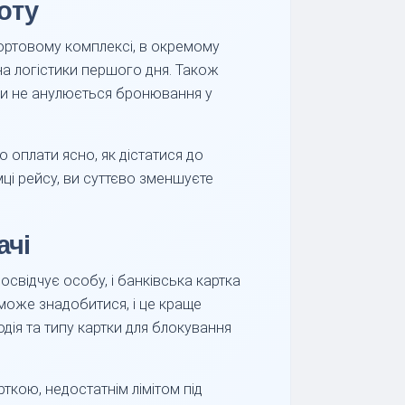
оту
портовому комплексі, в окремому
на логістики першого дня. Також
 чи не анулюється бронювання у
о оплати ясно, як дістатися до
мці рейсу, ви суттєво зменшуєте
ачі
свідчує особу, і банківська картка
може знадобитися, і це краще
одія та типу картки для блокування
ткою, недостатнім лімітом під