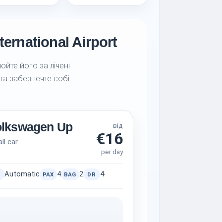
ernational Airport
юйте його за лічені
 та забезпечте собі
olkswagen Up
від
€16
ll car
per day
Automatic
4
2
4
PAX
BAG
DR