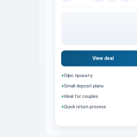
View deal
+
Офіс прокату
+
Small deposit plans
+
Ideal for couples
+
Quick return process