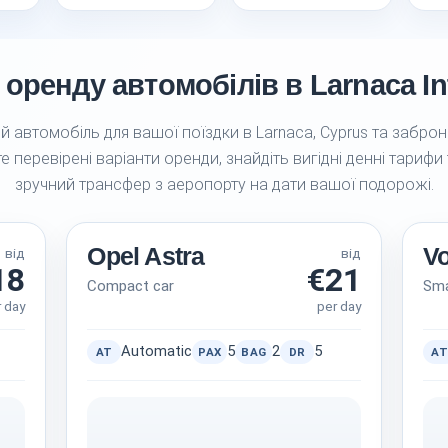
оренду автомобілів в Larnaca Int
 автомобіль для вашої поїздки в Larnaca, Cyprus та заброн
е перевірені варіанти оренди, знайдіть вигідні денні тарифи
зручний трансфер з аеропорту на дати вашої подорожі.
Opel Astra
V
від
від
18
€21
Compact car
Sma
r day
per day
Automatic
5
2
5
AT
PAX
BAG
DR
AT