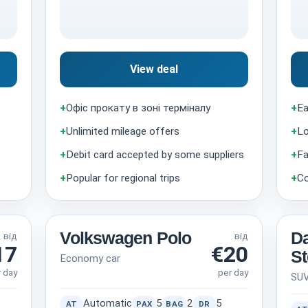
View deal
+
Офіс прокату в зоні терміналу
+
Ea
+
Unlimited mileage offers
+
Lo
+
Debit card accepted by some suppliers
+
Fa
+
Popular for regional trips
+
Co
Volkswagen Polo
Da
від
від
17
€20
S
Economy car
r day
per day
SU
Automatic
5
2
5
AT
PAX
BAG
DR