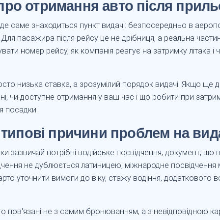
про отримання авто після приль
, де саме знаходиться пункт видачі: безпосередньо в аеро
 Для пасажира після рейсу це не дрібниця, а реальна части
увати номер рейсу, як компанія реагує на затримку літака і
осто низька ставка, а зрозумілий порядок видачі. Якщо ще д
бні, чи доступне отримання у ваш час і що робити при затри
я посадки.
і типові причини проблем на вид
и зазвичай потрібні водійське посвідчення, документ, що по
ідчення не дублюється латиницею, міжнародне посвідчення 
рто уточнити вимоги до віку, стажу водіння, додаткового в
то пов'язані не з самим бронюванням, а з невідповідною кар