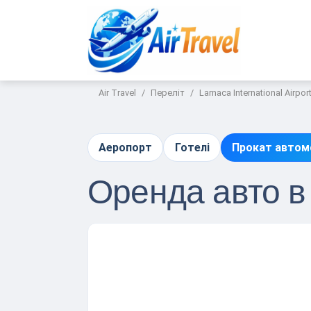
Air Travel
Переліт
Larnaca International Airpor
Аеропорт
Готелі
Прокат автом
Оренда авто в