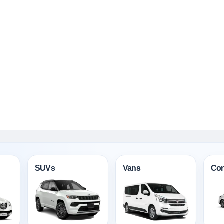
SUVs
Vans
Con