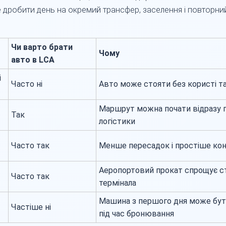
те дробити день на окремий трансфер, заселення і повторни
Чи варто брати
Чому
авто в LCA
і
Часто ні
Авто може стояти без користі т
Маршрут можна почати відразу п
Так
логістики
Часто так
Менше пересадок і простіше ко
Аеропортовий прокат спрощує ст
Часто так
термінала
Машина з першого дня може бут
Частіше ні
під час бронювання