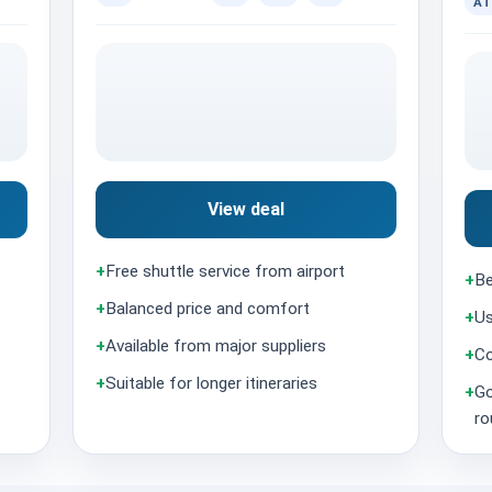
AT
View deal
+
Free shuttle service from airport
+
Be
+
Balanced price and comfort
+
Us
+
Available from major suppliers
+
Co
+
Suitable for longer itineraries
+
Go
ro