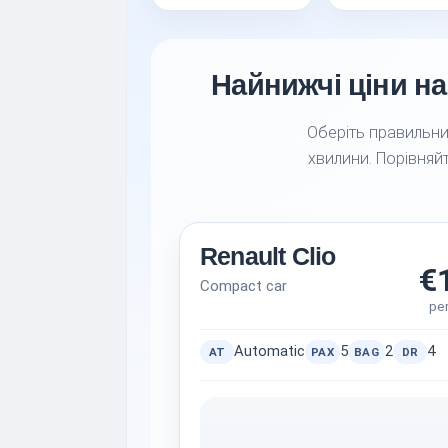
Найнижчі ціни на 
Оберіть правильний
хвилини. Порівняйт
Renault Clio
€
Compact car
pe
Automatic
5
2
4
AT
PAX
BAG
DR