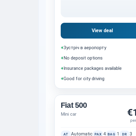
View deal
+
Зустріч в аеропорту
+
No deposit options
+
Insurance packages available
+
Good for city driving
Fiat 500
€
Mini car
pe
Automatic
4
1
3
AT
PAX
BAG
DR