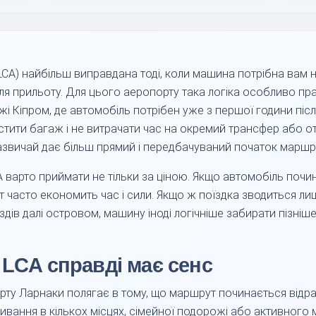
CA) найбільш виправдана тоді, коли машина потрібна вам н
ля прильоту. Для цього аеропорту така логіка особливо пра
і Кіпром, де автомобіль потрібен уже з першої години післ
стити багаж і не витрачати час на окремий трансфер або от
азвичай дає більш прямий і передбачуваний початок маршр
A варто приймати не тільки за ціною. Якщо автомобіль поч
 часто економить час і сили. Якщо ж поїздка зводиться ли
їздів далі островом, машину іноді логічніше забирати пізніш
 LCA справді має сенс
рту Ларнаки полягає в тому, що маршрут починається відра
живання в кількох місцях, сімейної подорожі або активног