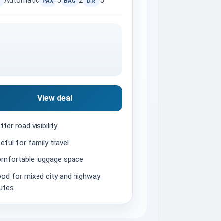
Automatic
5
2
5
PAX
BAG
DR
View deal
tter road visibility
eful for family travel
mfortable luggage space
od for mixed city and highway
utes