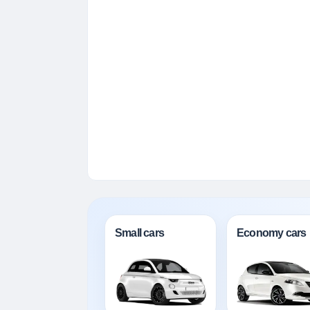
Small cars
Economy cars