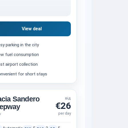
View deal
sy parking in the city
w fuel consumption
st airport collection
nvenient for short stays
cia Sandero
від
€26
tepway
per day
V