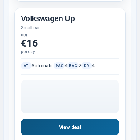
Volkswagen Up
Small car
від
€16
per day
Automatic
4
2
4
AT
PAX
BAG
DR
View deal