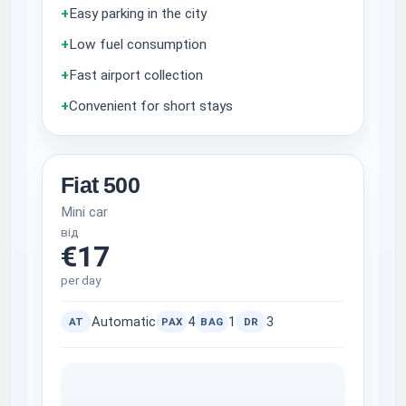
+
Easy parking in the city
+
Low fuel consumption
+
Fast airport collection
+
Convenient for short stays
Fiat 500
Mini car
від
€17
per day
Automatic
4
1
3
AT
PAX
BAG
DR