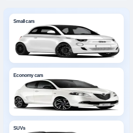
Small cars
Economy cars
SUVs