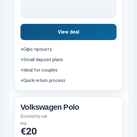
View deal
+
Офіс прокату
+
Small deposit plans
+
Ideal for couples
+
Quick return process
Volkswagen Polo
Economy car
від
€20