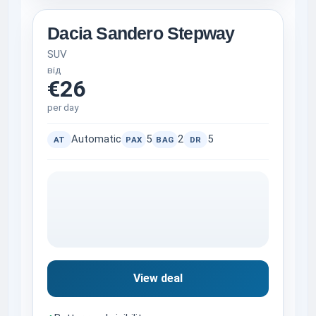
Dacia Sandero Stepway
SUV
від
€26
per day
Automatic
5
2
5
AT
PAX
BAG
DR
View deal