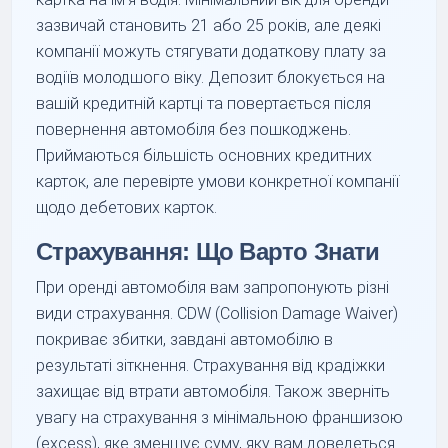
зазвичай становить 21 або 25 років, але деякі
компанії можуть стягувати додаткову плату за
водіїв молодшого віку. Депозит блокується на
вашій кредитній картці та повертається після
повернення автомобіля без пошкоджень.
Приймаються більшість основних кредитних
карток, але перевірте умови конкретної компанії
щодо дебетових карток.
Страхування: Що Варто Знати
При оренді автомобіля вам запропонують різні
види страхування. CDW (Collision Damage Waiver)
покриває збитки, завдані автомобілю в
результаті зіткнення. Страхування від крадіжки
захищає від втрати автомобіля. Також зверніть
увагу на страхування з мінімальною франшизою
(excess), яке зменшує суму, яку вам доведеться