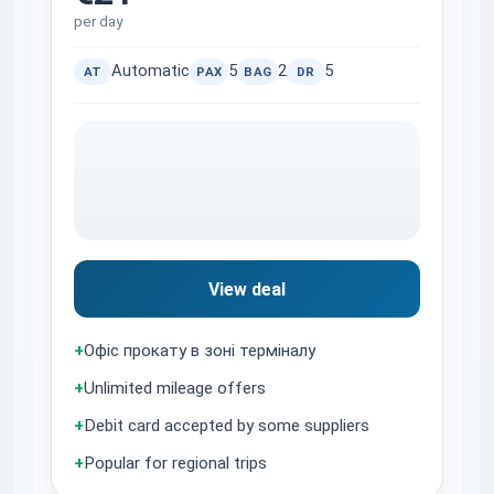
per day
Automatic
5
2
5
AT
PAX
BAG
DR
View deal
+
Офіс прокату в зоні терміналу
+
Unlimited mileage offers
+
Debit card accepted by some suppliers
+
Popular for regional trips