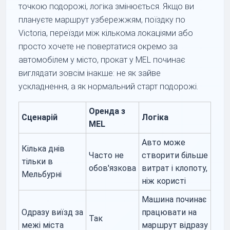
точкою подорожі, логіка змінюється. Якщо ви
плануєте маршрут узбережжям, поїздку по
Victoria, переїзди між кількома локаціями або
просто хочете не повертатися окремо за
автомобілем у місто, прокат у MEL починає
виглядати зовсім інакше: не як зайве
ускладнення, а як нормальний старт подорожі.
Оренда з
Сценарій
Логіка
MEL
Авто може
Кілька днів
Часто не
створити більше
тільки в
обов'язкова
витрат і клопоту,
Мельбурні
ніж користі
Машина починає
Одразу виїзд за
працювати на
Так
межі міста
маршрут відразу