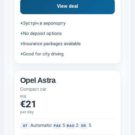
View deal
+
Зустріч в аеропорту
+
No deposit options
+
Insurance packages available
+
Good for city driving
Opel Astra
Compact car
від
€21
per day
Automatic
5
2
5
AT
PAX
BAG
DR