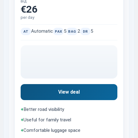
від
€26
per day
Automatic
5
2
5
AT
PAX
BAG
DR
View deal
+
Better road visibility
+
Useful for family travel
+
Comfortable luggage space