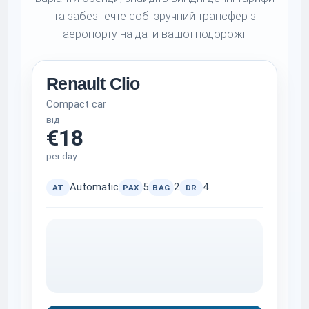
та забезпечте собі зручний трансфер з
аеропорту на дати вашої подорожі.
Renault Clio
Compact car
від
€18
per day
Automatic
5
2
4
AT
PAX
BAG
DR