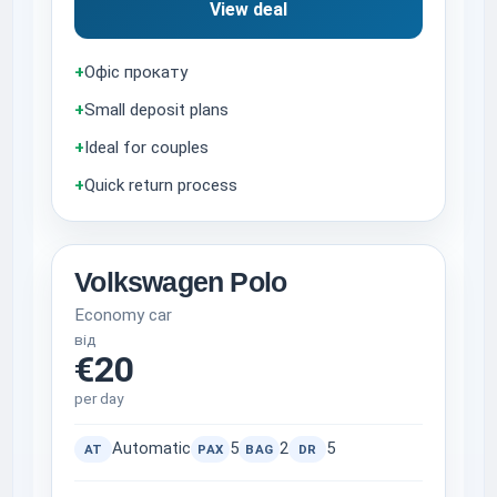
View deal
+
Офіс прокату
+
Small deposit plans
+
Ideal for couples
+
Quick return process
Volkswagen Polo
Economy car
від
€20
per day
Automatic
5
2
5
AT
PAX
BAG
DR