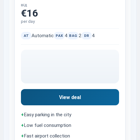
від
€16
per day
Automatic
4
2
4
AT
PAX
BAG
DR
View deal
+
Easy parking in the city
+
Low fuel consumption
+
Fast airport collection