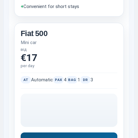
+
Convenient for short stays
Fiat 500
Mini car
від
€17
per day
Automatic
4
1
3
AT
PAX
BAG
DR