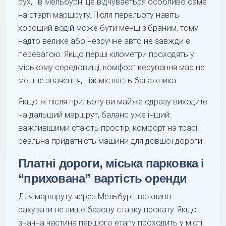
рух, і в Мельбурні це відчувається особливо саме
на старті маршруту. Після перельоту навіть
хороший водій може бути менш зібраним, тому
надто велике або незручне авто не завжди є
перевагою. Якщо перші кілометри проходять у
міському середовищі, комфорт керування має не
менше значення, ніж місткість багажника.
Якщо ж після прильоту ви майже одразу виходите
на дальший маршрут, баланс уже інший:
важливішими стають простір, комфорт на трасі і
реальна придатність машини для довшої дороги.
Платні дороги, міська парковка і
“прихована” вартість оренди
Для маршруту через Мельбурн важливо
рахувати не лише базову ставку прокату. Якщо
значна частина першого етапу проходить у місті,