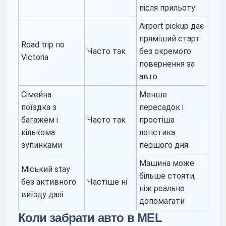
після прильоту
Airport pickup дає
пряміший старт
Road trip по
Часто так
без окремого
Victoria
повернення за
авто
Сімейна
Менше
поїздка з
пересадок і
багажем і
Часто так
простіша
кількома
логістика
зупинками
першого дня
Машина може
Міський stay
більше стояти,
без активного
Частіше ні
ніж реально
виїзду далі
допомагати
Коли забрати авто в MEL