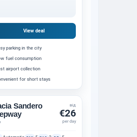
View deal
sy parking in the city
w fuel consumption
st airport collection
nvenient for short stays
cia Sandero
від
€26
tepway
per day
V