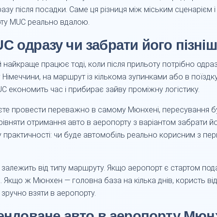
азу після посадки. Саме ця різниця між міським сценарієм
рту MUC реально вдалою.
C одразу чи забрати його пізні
найкраще працює тоді, коли після прильоту потрібно одразу
 Німеччини, на маршрут із кількома зупинками або в поїздку
UC економить час і прибирає зайву проміжну логістику.
уєте провести переважно в самому Мюнхені, пересування б
орівняти отримання авто в аеропорту з варіантом забрати й
й у практичності: чи буде автомобіль реально корисним з п
залежить від типу маршруту. Якщо аеропорт є стартом под
а. Якщо ж Мюнхен — головна база на кілька днів, користь в
зручно взяти в аеропорту.
рендоване авто в аеропорту Мюн