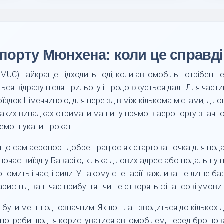
порту Мюнхена: коли це справді
UC) найкраще підходить тоді, коли автомобіль потрібен не 
ться відразу після прильоту і продовжується далі. Для час
поїздок Німеччиною, для переїздів між кількома містами, ді
таких випадках отримати машину прямо в аеропорту значно
ремо шукати прокат.
 що сам аеропорт добре працює як стартова точка для под
ключає виїзд у Баварію, кілька ділових адрес або подальшу 
номить і час, і сили. У такому сценарії важлива не лише баз
ариф під ваш час прибуття і чи не створять фінансові умови
ти менш однозначним. Якщо план зводиться до кількох днів 
з потреби щодня користуватися автомобілем, перед бронюва