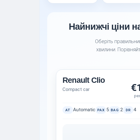
Найнижчі ціни на
Оберіть правильний
хвилини. Порівняйт
Renault Clio
€
Compact car
pe
Automatic
5
2
4
AT
PAX
BAG
DR