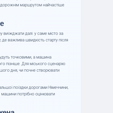
 і дорожнім маршрутом найчастіше
ше
 виїжджати далі: у саме місто за
, де важлива швидкість старту після
удуть точковими, а машина
ого пізніше. Для міського сценарію
ершого дня, чи почне створювати
альшої поїздки дорогами Німеччини,
ід машини потрібно оцінювати
хена