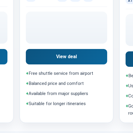
AT
View deal
+
Free shuttle service from airport
+
Be
+
Balanced price and comfort
+
Us
+
Available from major suppliers
+
Co
+
Suitable for longer itineraries
+
Go
ro