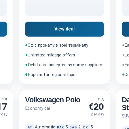
View deal
+
Офіс прокату в зоні терміналу
+
Ea
+
Unlimited mileage offers
+
Lo
+
Debit card accepted by some suppliers
+
Fa
+
Popular for regional trips
+
Co
Volkswagen Polo
Da
від
від
17
€20
S
Economy car
r day
per day
SU
Automatic
5
2
5
AT
PAX
BAG
DR