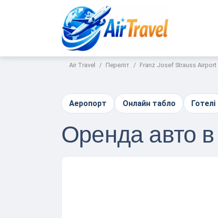
Air Travel
Переліт
Franz Josef Strauss Airport
Аеропорт
Онлайн табло
Готелі
Оренда авто 