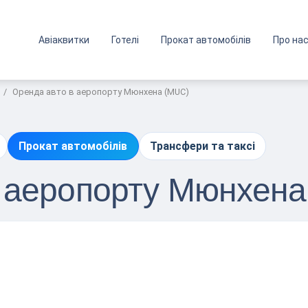
Авіаквитки
Готелі
Прокат автомобілів
Про на
Оренда авто в аеропорту Мюнхена (MUC)
Прокат автомобілів
Трансфери та таксі
в аеропорту Мюнхена