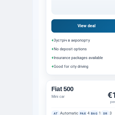
View deal
+
Зустріч в аеропорту
+
No deposit options
+
Insurance packages available
+
Good for city driving
Fiat 500
€
Mini car
pe
Automatic
4
1
3
AT
PAX
BAG
DR