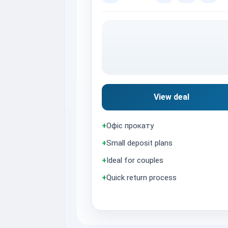
View deal
+
Офіс прокату
+
Small deposit plans
+
Ideal for couples
+
Quick return process