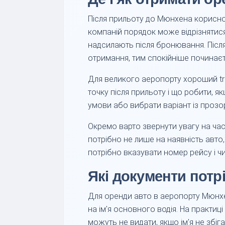
Після прильоту до Мюнхена корисно 
компаній порядок може відрізнятися:
надсилають після бронювання. Післ
отримання, тим спокійніше починаєт
Для великого аеропорту хороший tru
точку після прильоту і що робити, 
умови або вибрати варіант із проз
Окремо варто звернути увагу на час 
потрібно не лише на наявність авто,
потрібно вказувати номер рейсу і ч
Які документи потр
Для оренди авто в аеропорту Мюнхен
на ім'я основного водія. На практи
можуть не видати, якщо ім'я не збіг