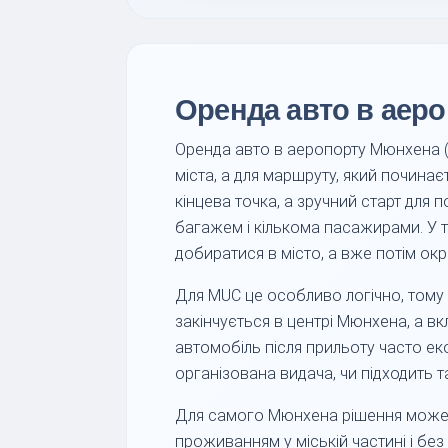
Оренда авто в аеро
Оренда авто в аеропорту Мюнхена (M
міста, а для маршруту, який починає
кінцева точка, а зручний старт для 
багажем і кількома пасажирами. У 
добиратися в місто, а вже потім ок
Для MUC це особливо логічно, тому
закінчується в центрі Мюнхена, а в
автомобіль після прильоту часто еко
організована видача, чи підходить т
Для самого Мюнхена рішення може бу
проживанням у міській частині і бе