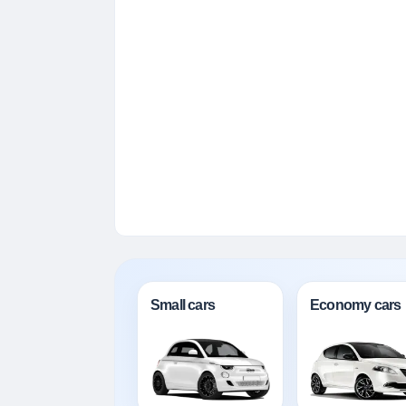
Small cars
Economy cars