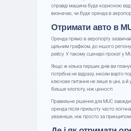
справді машина буде корисною відр
визначає, чи буде оренда в аеропо
Отримати авто в MU
Оренда прямо в аеропорту зазвичай 
щільним графіком, до іншого регіону
рейсу. У такому сценарії прокат у M
Якщо ж кілька перших днів ви план
потрібна не відразу, інколи варто п
ключове питання не лише в ціні, а 
більше клопоту, ніж цінності.
Правильне рішення для MUC завжди 
оренда після прильоту часто логічн
уважніше, ніж просто за принципом 
Де і як отримати о