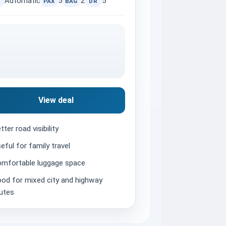
Automatic
5
2
5
PAX
BAG
DR
View deal
tter road visibility
eful for family travel
mfortable luggage space
od for mixed city and highway
utes