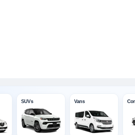
SUVs
Vans
Con