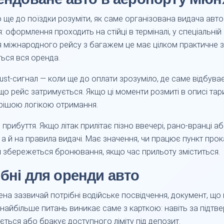
ще до поїздки розуміти, як саме організована видача автом
 оформлення проходить на стійці в терміналі, у спеціальній 
я міжнародного рейсу з багажем це має цілком практичне з
ься вся оренда.
st-сигнал — коли ще до оплати зрозуміло, де саме відбуває
якщо рейс затримується. Якщо ці моменти розмиті в описі т
орішою логікою отримання.
прибуття. Якщо літак прилітає пізно ввечері, рано-вранці 
 а й на правила видачі. Має значення, чи працює пункт прок
и збережеться бронювання, якщо час прильоту зміститься.
ібні для оренди авто
а зазвичай потрібні водійське посвідчення, документ, що п
ці найбільше питань виникає саме з карткою: навіть за пі
ається або бракує доступного ліміту під депозит.