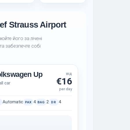
f Strauss Airport
юйте його за лічені
 та забезпечте собі
olkswagen Up
від
€16
ll car
per day
Automatic
4
2
4
PAX
BAG
DR