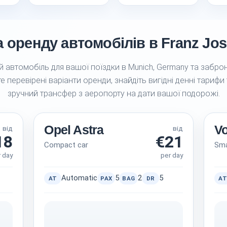
 оренду автомобілів в Franz Jose
 автомобіль для вашої поїздки в Munich, Germany та заброн
е перевірені варіанти оренди, знайдіть вигідні денні тарифи
зручний трансфер з аеропорту на дати вашої подорожі.
Opel Astra
V
від
від
18
€21
Compact car
Sma
r day
per day
Automatic
5
2
5
AT
PAX
BAG
DR
AT