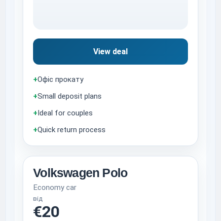
View deal
+
Офіс прокату
+
Small deposit plans
+
Ideal for couples
+
Quick return process
Volkswagen Polo
Economy car
від
€20