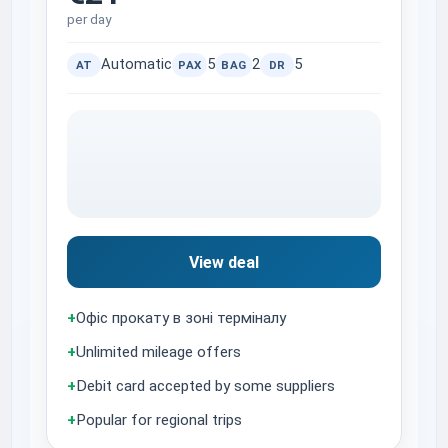
per day
Automatic
5
2
5
AT
PAX
BAG
DR
View deal
+
Офіс прокату в зоні терміналу
+
Unlimited mileage offers
+
Debit card accepted by some suppliers
+
Popular for regional trips