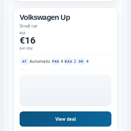
Volkswagen Up
Small car
від
€16
per day
Automatic
4
2
4
AT
PAX
BAG
DR
View deal