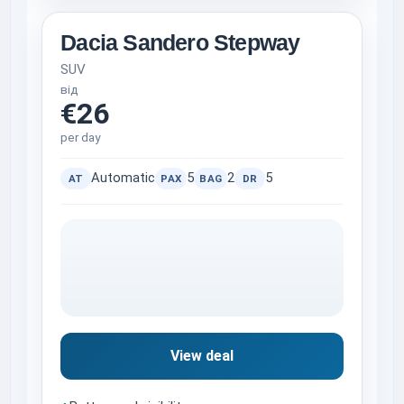
Dacia Sandero Stepway
SUV
від
€26
per day
Automatic
5
2
5
AT
PAX
BAG
DR
View deal