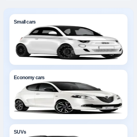
Small cars
Economy cars
SUVs