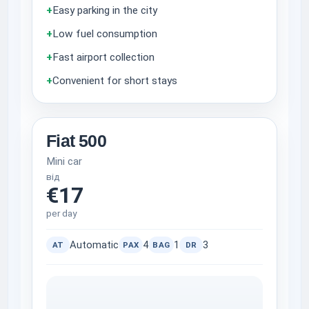
+
Easy parking in the city
+
Low fuel consumption
+
Fast airport collection
+
Convenient for short stays
Fiat 500
Mini car
від
€17
per day
Automatic
4
1
3
AT
PAX
BAG
DR