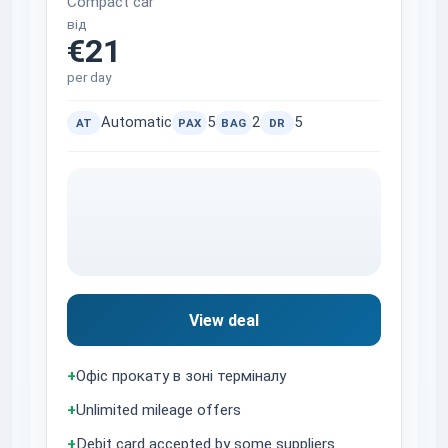
Compact car
від
€21
per day
Automatic
5
2
5
AT
PAX
BAG
DR
View deal
+
Офіс прокату в зоні терміналу
+
Unlimited mileage offers
+
Debit card accepted by some suppliers