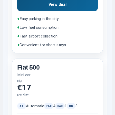
View deal
+
Easy parking in the city
+
Low fuel consumption
+
Fast airport collection
+
Convenient for short stays
Fiat 500
Mini car
від
€17
per day
Automatic
4
1
3
AT
PAX
BAG
DR