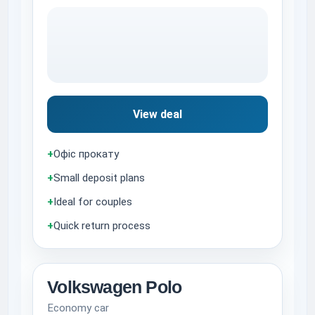
View deal
+
Офіс прокату
+
Small deposit plans
+
Ideal for couples
+
Quick return process
Volkswagen Polo
Economy car