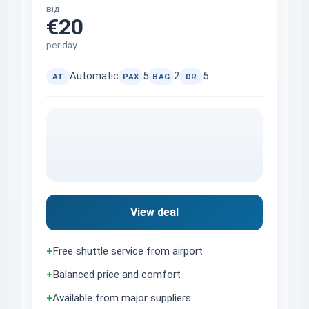
від
€20
per day
Automatic
5
2
5
AT
PAX
BAG
DR
View deal
+
Free shuttle service from airport
+
Balanced price and comfort
+
Available from major suppliers