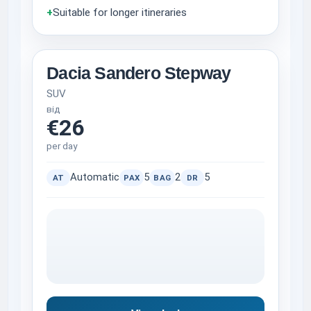
+
Suitable for longer itineraries
Dacia Sandero Stepway
SUV
від
€26
per day
Automatic
5
2
5
AT
PAX
BAG
DR