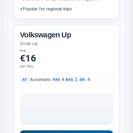
+
Popular for regional trips
Volkswagen Up
Small car
від
€16
per day
Automatic
4
2
4
AT
PAX
BAG
DR