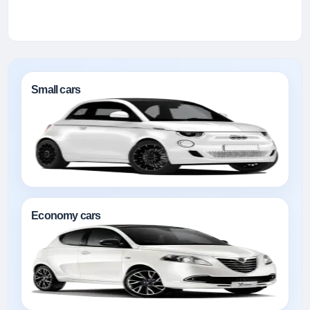
Small cars
Economy cars