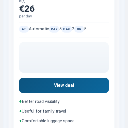
від
€26
per day
Automatic
5
2
5
AT
PAX
BAG
DR
View deal
+
Better road visibility
+
Useful for family travel
+
Comfortable luggage space