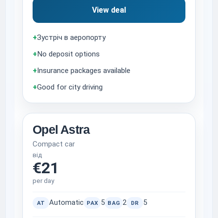
View deal
+
Зустріч в аеропорту
+
No deposit options
+
Insurance packages available
+
Good for city driving
Opel Astra
Compact car
від
€21
per day
Automatic
5
2
5
AT
PAX
BAG
DR