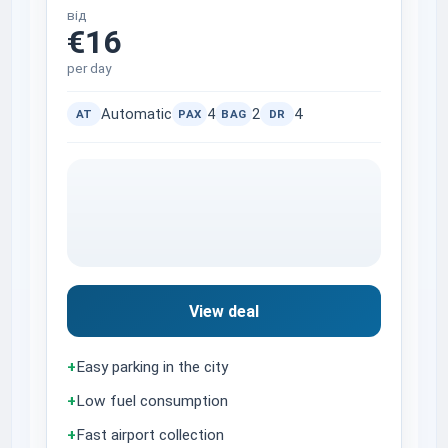
від
€16
per day
Automatic
4
2
4
AT
PAX
BAG
DR
View deal
+
Easy parking in the city
+
Low fuel consumption
+
Fast airport collection