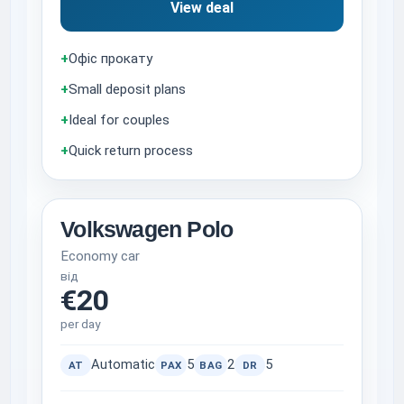
View deal
+
Офіс прокату
+
Small deposit plans
+
Ideal for couples
+
Quick return process
Volkswagen Polo
Economy car
від
€20
per day
Automatic
5
2
5
AT
PAX
BAG
DR