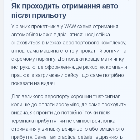
Як проходить отримання авто
після прильоту
У різних прокатників у WAW схема отримання
автомобіля може відрізнятися: іноді стійка
знаходиться в межах аеропортового комплексу,
а іноді сама машина стоїть у прокатній зоні чи на
окремому паркінгу. До поїздки краще мати чітку
інструкцію: де оформлення, де pickup, як компанія
працює із затримками рейсу і що саме потрібно
показати на видачі.
Для великого аеропорту хороший trust-сигнал —
коли ще до оплати зрозуміло, де саме проходить
видача, як пройти до потрібної точки після
термінала прибуття і чи не змінюється логіка
отримання у випадку вечірнього або зміщеного
прибуття. Саме такі practical details і відрізняють