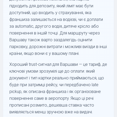
підходить для депозиту, який ліміт має бути
доступний, що входить у страхування, яка
франшиза залишається на водієві, чи є доплати
за automatic, другого водія, дитяче крісло або
повернення в іншій точці. Для маршруту через
Варшаву також варто заздалегідь оцінити
парковку, дорожні витрати і можливі виїзди в інші
країни, якщо вони є у вашому плані.
Хороший trust-сигнал для Варшави — це тариф, де
ключові умови зрозумілі ще до оплати: який
документ і тип картки реально приймаються, що
буде при затримці рейсу, чи передбачено late
pickup, як описана франшиза і як організоване
повернення саме в аеропорту. Якщо ці речі
прописані розмито, дешевша ставка часто
виявляється менш зручною вже на видачі.