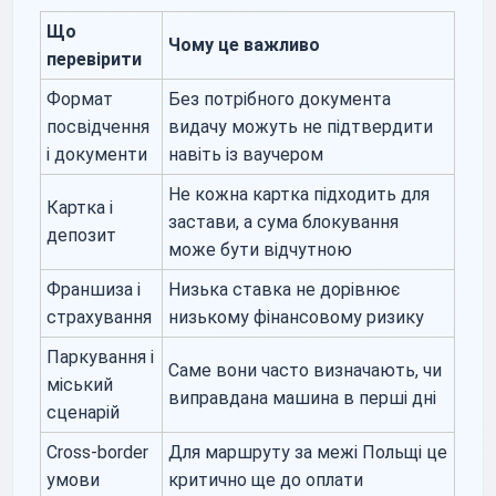
Що
Чому це важливо
перевірити
Формат
Без потрібного документа
посвідчення
видачу можуть не підтвердити
і документи
навіть із ваучером
Не кожна картка підходить для
Картка і
застави, а сума блокування
депозит
може бути відчутною
Франшиза і
Низька ставка не дорівнює
страхування
низькому фінансовому ризику
Паркування і
Саме вони часто визначають, чи
міський
виправдана машина в перші дні
сценарій
Cross-border
Для маршруту за межі Польщі це
умови
критично ще до оплати