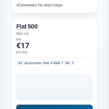
+
Convenient for short stays
Fiat 500
Mini car
від
€17
per day
Automatic
4
1
3
AT
PAX
BAG
DR