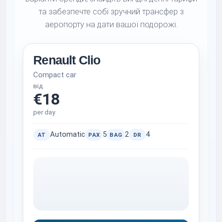
та забезпечте собі зручний трансфер з
аеропорту на дати вашої подорожі.
Renault Clio
Compact car
від
€18
per day
Automatic
5
2
4
AT
PAX
BAG
DR