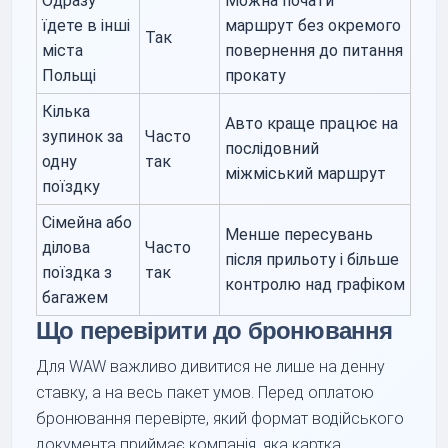
Одразу
Можна почати
їдете в інші
маршрут без окремого
Так
міста
повернення до питання
Польщі
прокату
Кілька
Авто краще працює на
зупинок за
Часто
послідовний
одну
так
міжміський маршрут
поїздку
Сімейна або
Менше пересувань
ділова
Часто
після прильоту і більше
поїздка з
так
контролю над графіком
багажем
Що перевірити до бронювання
Для WAW важливо дивитися не лише на денну
ставку, а на весь пакет умов. Перед оплатою
бронювання перевірте, який формат водійського
документа приймає компанія, яка картка