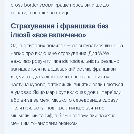
cross-border умови краще перевірити ще до
оплати, а не вже на стійці.
Страхування і франшиза без
ілюзії «все включено»
Одна з типових помилок — орієнтуватися лише на
напис про включене страхування. Для WAW
важливо розуміти, яка відповідальність реально
залишається на водієві, який розмір франшизи
діє, чи входять скло, шини, дзеркала і нижня
частина кузова, а також які винятки залишаються
в умовах. Якщо маршрут включає довші переїзди
або виїзд за межі міського середовища одразу
після прильоту, іноді практичніше взяти не
мінімальний тариф, а більш зрозумілий пакет із
меншим фінансовим ризиком.