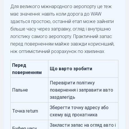
Для великого міжнародного аеропорту це теж
має значення: навіть коли дорога до WAW
здається простою, останній етап може зайняти
більше часу через заправку, огляд і внутрішню
логістику самого аеропорту. Практичний запас
перед поверненням майже завжди корисніший,
ніж оптимістичний розрахунок по хвилинах.
Перед
Що варто зробити
поверненням
Перевірити політику
Пальне
повернення і заправити авто
заздалегідь
Зберегти точну адресу або
Точка return
схему від прокатника
Закласти запас на огляд авто і
Буфер часу