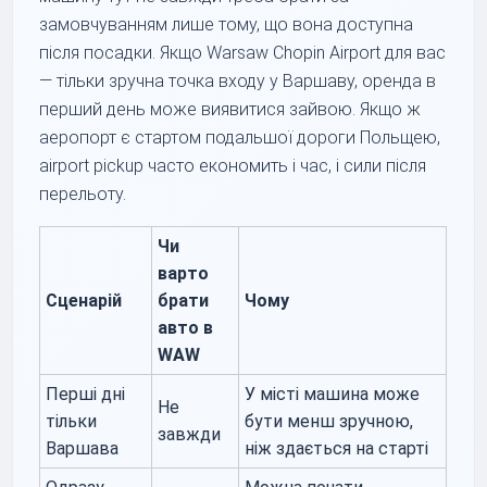
замовчуванням лише тому, що вона доступна
після посадки. Якщо Warsaw Chopin Airport для вас
— тільки зручна точка входу у Варшаву, оренда в
перший день може виявитися зайвою. Якщо ж
аеропорт є стартом подальшої дороги Польщею,
airport pickup часто економить і час, і сили після
перельоту.
Чи
варто
Сценарій
брати
Чому
авто в
WAW
Перші дні
У місті машина може
Не
тільки
бути менш зручною,
завжди
Варшава
ніж здається на старті