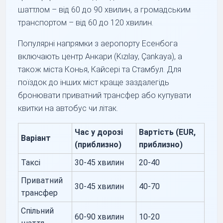
шаттлом – від 60 до 90 хвилин, а громадським
транспортом – від 60 до 120 хвилин.
Популярні напрямки з аеропорту Есенбога
включають центр Анкари (Kızılay, Çankaya), а
також міста Конья, Кайсері та Стамбул. Для
поїздок до інших міст краще заздалегідь
бронювати приватний трансфер або купувати
квитки на автобус чи літак.
Час у дорозі
Вартість (EUR,
Варіант
(приблизно)
приблизно)
Таксі
30-45 хвилин
20-40
Приватний
30-45 хвилин
40-70
трансфер
Спільний
60-90 хвилин
10-20