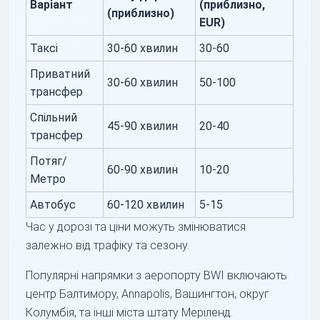
Варіант
(приблизно,
(приблизно)
EUR)
Таксі
30-60 хвилин
30-60
Приватний
30-60 хвилин
50-100
трансфер
Спільний
45-90 хвилин
20-40
трансфер
Потяг/
60-90 хвилин
10-20
Метро
Автобус
60-120 хвилин
5-15
Час у дорозі та ціни можуть змінюватися
залежно від трафіку та сезону.
Популярні напрямки з аеропорту BWI включають
центр Балтимору, Annapolis, Вашингтон, округ
Колумбія, та інші міста штату Меріленд.