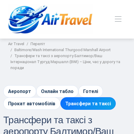
Air Travel
Переліт
Baltimore/Wash International Thurgood Marshall Airport
Трансфери та таксі з аеропорту Балтимор/Ваш
Інтернаціонал Тургуд Маршалл (BWI) – Ціни, час у дорогу та
поради
Аеропорт
Онлайн табло
Готелі
Прокат автомобілів
Трансфери та таксі
Трансфери та таксі з
аеропорту Балтимор/Ваш