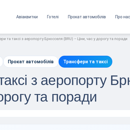
Авіаквитки
Готелі
Прокат автомобілів
Про на
ри та таксі з аеропорту Брюсселя (BRU) – Ціни, час у дорогу та поради
Прокат автомобілів
Трансфери та таксі
таксі з аеропорту Б
дорогу та поради