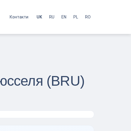
с
Контакти
UK
RU
EN
PL
RO
рюсселя (BRU)