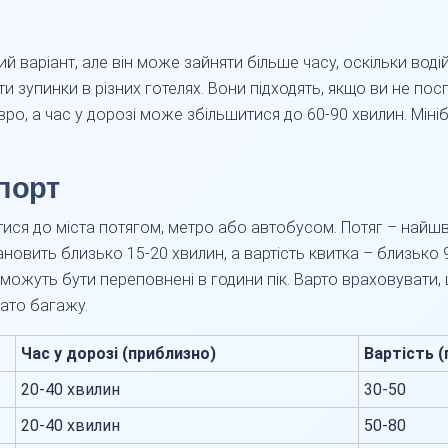
ий варіант, але він може зайняти більше часу, оскільки вод
ти зупинки в різних готелях. Вони підходять, якщо ви не пос
ро, а час у дорозі може збільшитися до 60-90 хвилин. Міні
порт
ся до міста потягом, метро або автобусом. Потяг – найшв
овить близько 15-20 хвилин, а вартість квитка – близько 
и можуть бути переповнені в години пік. Варто враховуват
ато багажу.
Час у дорозі (приблизно)
Вартість (
20-40 хвилин
30-50
20-40 хвилин
50-80