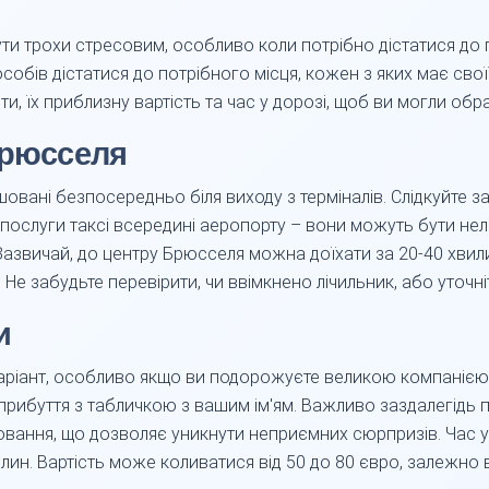
и трохи стресовим, особливо коли потрібно дістатися до г
собів дістатися до потрібного місця, кожен з яких має свої
ти, їх приблизну вартість та час у дорозі, щоб ви могли об
Брюсселя
ашовані безпосередньо біля виходу з терміналів. Слідкуйте з
ь послуги таксі всередині аеропорту – вони можуть бути нел
 Зазвичай, до центру Брюсселя можна доїхати за 20-40 хвилин
е забудьте перевірити, чи ввімкнено лічильник, або уточніт
и
аріант, особливо якщо ви подорожуєте великою компанією 
і прибуття з табличкою з вашим ім'ям. Важливо заздалегідь п
нювання, що дозволяє уникнути неприємних сюрпризів. Час у
вилин. Вартість може коливатися від 50 до 80 євро, залежно в