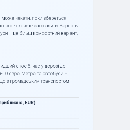
ій може чекати, поки збереться
пішаєте і хочете заощадити. Вартість
буси – це більш комфортний варіант,
идший спосіб, час у дорозі до
9-10 євро. Метро та автобуси –
и, що з громадським транспортом
приблизно, EUR)