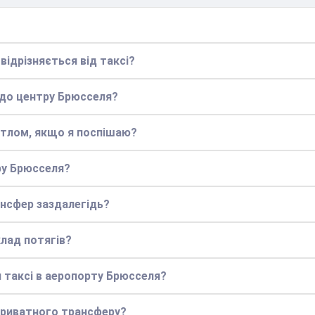
відрізняється від таксі?
і до центру Брюсселя?
ттлом, якщо я поспішаю?
ру Брюсселя?
нсфер заздалегідь?
лад потягів?
 таксі в аеропорту Брюсселя?
приватного трансферу?