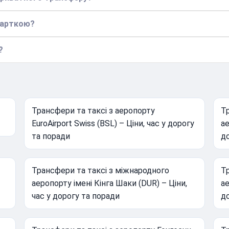
карткою?
?
Трансфери та таксі з аеропорту
Тр
EuroAirport Swiss (BSL) – Ціни, час у дорогу
ае
та поради
д
Трансфери та таксі з міжнародного
Тр
аеропорту імені Кінга Шаки (DUR) – Ціни,
ае
час у дорогу та поради
д