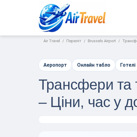
Air Travel
Переліт
Brussels Airport
Трансфе
Аеропорт
Онлайн табло
Готелі
Трансфери та 
– Ціни, час у 