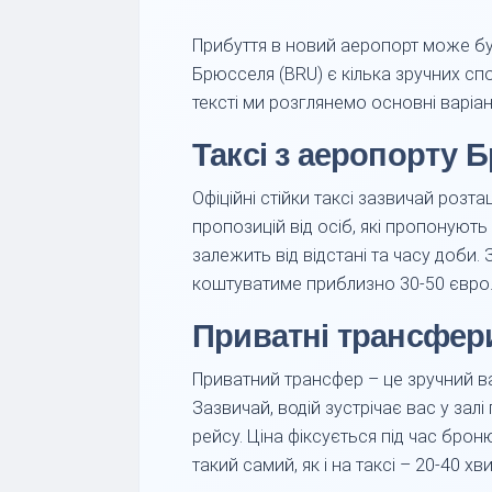
Прибуття в новий аеропорт може бут
Брюсселя (BRU) є кілька зручних спо
тексті ми розглянемо основні варіан
Таксі з аеропорту 
Офіційні стійки таксі зазвичай розт
пропозицій від осіб, які пропонуют
залежить від відстані та часу доби.
коштуватиме приблизно 30-50 євро. Н
Приватні трансфер
Приватний трансфер – це зручний в
Зазвичай, водій зустрічає вас у зал
рейсу. Ціна фіксується під час бро
такий самий, як і на таксі – 20-40 х