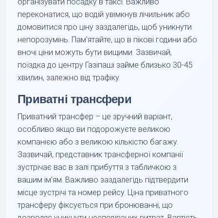
організувати посадку в таксі. Важливо
переконатися, що водій увімкнув лічильник або
домовитися про ціну заздалегідь, щоб уникнути
непорозумінь. Пам'ятайте, що в пікові години або
вночі ціни можуть бути вищими. Зазвичай,
поїздка до центру Газіпаші займе близько 30-45
хвилин, залежно від трафіку.
Приватні трансфери
Приватний трансфер – це зручний варіант,
особливо якщо ви подорожуєте великою
компанією або з великою кількістю багажу.
Зазвичай, представник трансферної компанії
зустрічає вас в залі прибуття з табличкою з
вашим ім'ям. Важливо заздалегідь підтвердити
місце зустрічі та номер рейсу. Ціна приватного
трансферу фіксується при бронюванні, що
дозволяє уникнути несподіваних витрат. Вартість