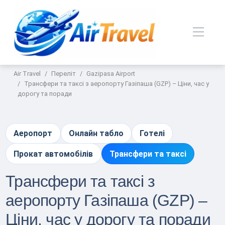
Air Travel
Переліт
Gazipasa Airport
Трансфери та таксі з аеропорту Газіпаша (GZP) – Ціни, час у
дорогу та поради
Аеропорт
Онлайн табло
Готелі
Прокат автомобілів
Трансфери та таксі
Трансфери та таксі з
аеропорту Газіпаша (GZP) –
Ціни, час у дорогу та поради