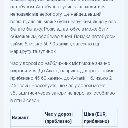
автобусом. Автобусна зупинка знаходиться
неподалік від аеропорту. Це найдешевший
варіант, але він може бути незручним, якщо у вас
багато багажу. Розклад автобусів може бути
обмеженим, особливо вночі. Поїздка автобусом
займе близько 60-90 хвилин, залежно від
маршруту та зупинок.
Час у дорозі до найближчих міст може значно
відрізнятися. До Аланії, наприклад, дорога займе
приблизно 45-60 хвилин, до Анталії – близько 2-
2,5 годин. Враховуйте, що час у дорозі може
збільшитися через затори на дорогах, особливо
в літній сезон.
Час у дорозі
Ціна (EUR,
Варіант
(приблизно)
приблизно)