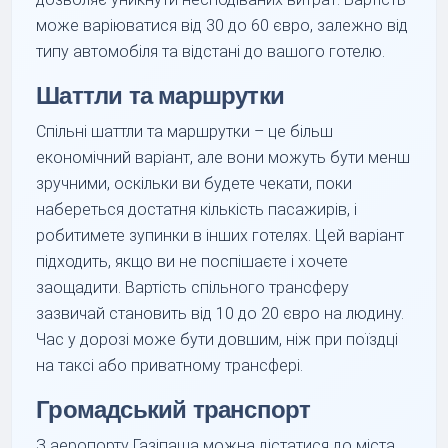
може варіюватися від 30 до 60 євро, залежно від
типу автомобіля та відстані до вашого готелю.
Шаттли та маршрутки
Спільні шаттли та маршрутки – це більш
економічний варіант, але вони можуть бути менш
зручними, оскільки ви будете чекати, поки
набереться достатня кількість пасажирів, і
робитимете зупинки в інших готелях. Цей варіант
підходить, якщо ви не поспішаєте і хочете
заощадити. Вартість спільного трансферу
зазвичай становить від 10 до 20 євро на людину.
Час у дорозі може бути довшим, ніж при поїздці
на таксі або приватному трансфері.
Громадський транспорт
З аеропорту Газіпаша можна дістатися до міста