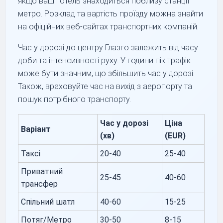
якщо ваш готель знаходиться поблизу станції
метро. Розклад та вартість проїзду можна знайти
на офіційних веб-сайтах транспортних компаній.
Час у дорозі до центру Глазго залежить від часу
доби та інтенсивності руху. У години пік трафік
може бути значним, що збільшить час у дорозі.
Також, враховуйте час на вихід з аеропорту та
пошук потрібного транспорту.
Час у дорозі
Ціна
Варіант
(хв)
(EUR)
Таксі
20-40
25-40
Приватний
25-45
40-60
трансфер
Спільний шатл
40-60
15-25
Потяг/Метро
30-50
8-15