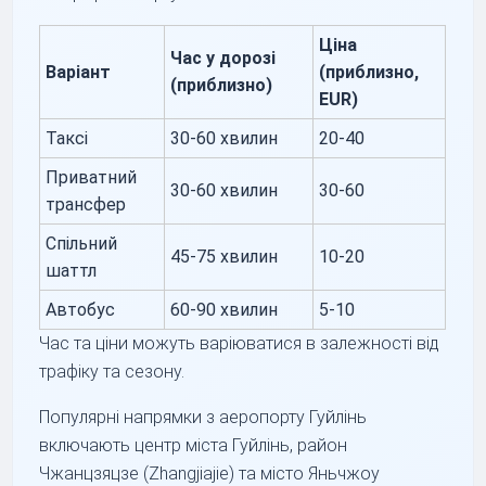
Ціна
Час у дорозі
Варіант
(приблизно,
(приблизно)
EUR)
Таксі
30-60 хвилин
20-40
Приватний
30-60 хвилин
30-60
трансфер
Спільний
45-75 хвилин
10-20
шаттл
Автобус
60-90 хвилин
5-10
Час та ціни можуть варіюватися в залежності від
трафіку та сезону.
Популярні напрямки з аеропорту Гуйлінь
включають центр міста Гуйлінь, район
Чжанцзяцзе (Zhangjiajie) та місто Яньчжоу