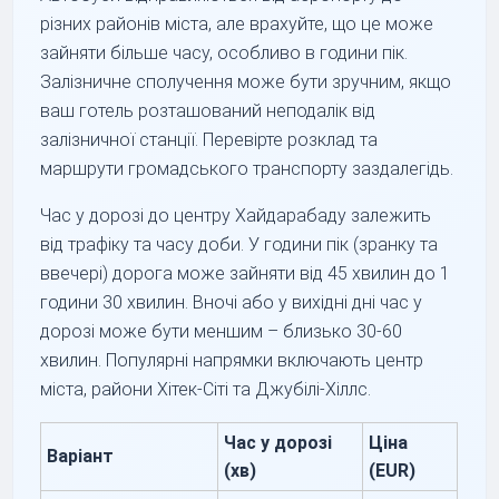
різних районів міста, але врахуйте, що це може
зайняти більше часу, особливо в години пік.
Залізничне сполучення може бути зручним, якщо
ваш готель розташований неподалік від
залізничної станції. Перевірте розклад та
маршрути громадського транспорту заздалегідь.
Час у дорозі до центру Хайдарабаду залежить
від трафіку та часу доби. У години пік (зранку та
ввечері) дорога може зайняти від 45 хвилин до 1
години 30 хвилин. Вночі або у вихідні дні час у
дорозі може бути меншим – близько 30-60
хвилин. Популярні напрямки включають центр
міста, райони Хітек-Сіті та Джубілі-Хіллс.
Час у дорозі
Ціна
Варіант
(хв)
(EUR)