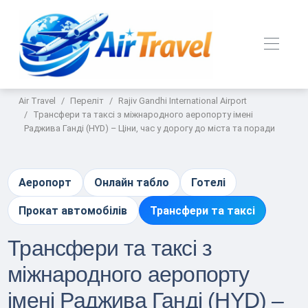
Air Travel
Переліт
Rajiv Gandhi International Airport
Трансфери та таксі з міжнародного аеропорту імені
Раджива Ганді (HYD) – Ціни, час у дорогу до міста та поради
Аеропорт
Онлайн табло
Готелі
Прокат автомобілів
Трансфери та таксі
Трансфери та таксі з
міжнародного аеропорту
імені Раджива Ганді (HYD) –