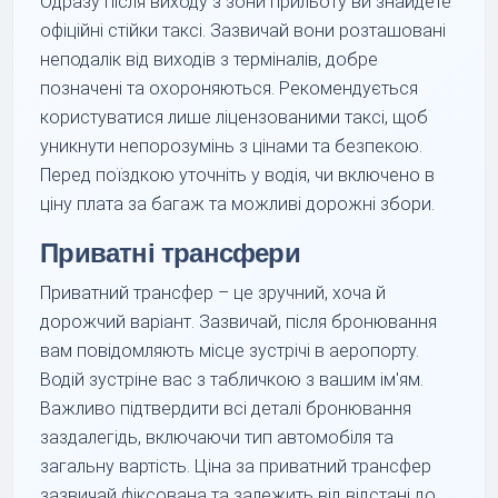
Одразу після виходу з зони прильоту ви знайдете
офіційні стійки таксі. Зазвичай вони розташовані
неподалік від виходів з терміналів, добре
позначені та охороняються. Рекомендується
користуватися лише ліцензованими таксі, щоб
уникнути непорозумінь з цінами та безпекою.
Перед поїздкою уточніть у водія, чи включено в
ціну плата за багаж та можливі дорожні збори.
Приватні трансфери
Приватний трансфер – це зручний, хоча й
дорожчий варіант. Зазвичай, після бронювання
вам повідомляють місце зустрічі в аеропорту.
Водій зустріне вас з табличкою з вашим ім'ям.
Важливо підтвердити всі деталі бронювання
заздалегідь, включаючи тип автомобіля та
загальну вартість. Ціна за приватний трансфер
зазвичай фіксована та залежить від відстані до