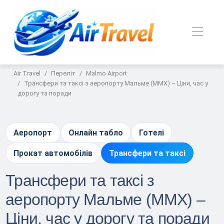
Air Travel
Переліт
Malmo Airport
Трансфери та таксі з аеропорту Мальме (MMX) – Ціни, час у
дорогу та поради
Аеропорт
Онлайн табло
Готелі
Прокат автомобілів
Трансфери та таксі
Трансфери та таксі з
аеропорту Мальме (MMX) –
Ціни, час у дорогу та поради