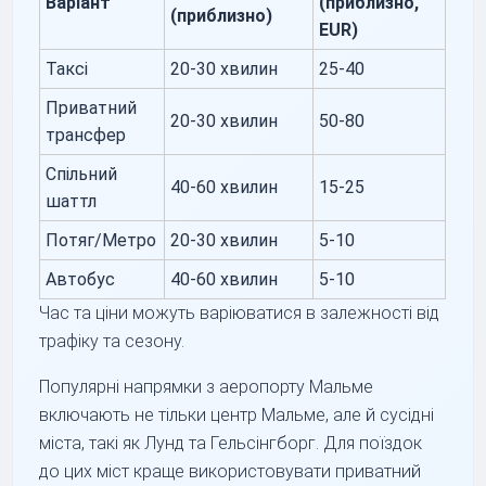
Варіант
(приблизно,
(приблизно)
EUR)
Таксі
20-30 хвилин
25-40
Приватний
20-30 хвилин
50-80
трансфер
Спільний
40-60 хвилин
15-25
шаттл
Потяг/Метро
20-30 хвилин
5-10
Автобус
40-60 хвилин
5-10
Час та ціни можуть варіюватися в залежності від
трафіку та сезону.
Популярні напрямки з аеропорту Мальме
включають не тільки центр Мальме, але й сусідні
міста, такі як Лунд та Гельсінгборг. Для поїздок
до цих міст краще використовувати приватний