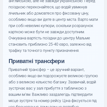
англійською, але не завжди українською. Перед
поїздкою переконайтеся, що водій увімкнув
лічильник або домовтеся про фіксовану ціну,
особливо якщо ви їдете в центр міста. Варто мати
при собі невеликі купюри, оскільки розрахунок
карткою може бути не завжди доступним.
Очікувана вартість поїздки до центру Мальме
становить приблизно 25-40 євро, залежно від
трафіку та точного пункту призначення.
Приватні трансфери
Приватний трансфер – це зручний варіант,
особливо якщо ви подорожуєте великою групою
або з великою кількістю багажу. Зазвичай, водій
зустрічає вас у залі прибуття з табличкою з
вашим ім'ям. Важливо заздалегідь підтвердити
місце зустрічі та номер рейсу. Ціна фіксується під
час бронювання, тому вам не потрібно