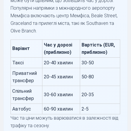
може бути щільним, що збільшить час у дорозі.
Популярні напрямки з міжнародного аеропорту
Мемфіса включають центр Мемфіса, Beale Street,
Graceland та прилеглі міста, такі як Southaven та
Olive Branch.
Час у дорозі
Вартість (EUR,
Варіант
(приблизно)
приблизно)
Таксі
20-40 хвилин
30-50
Приватний
20-45 хвилин
50-80
трансфер
Спільний
30-60 хвилин
20-35
трансфер
Автобус
60-90 хвилин
2-5
Час та ціни можуть варіюватися в залежності від
трафіку та сезону.