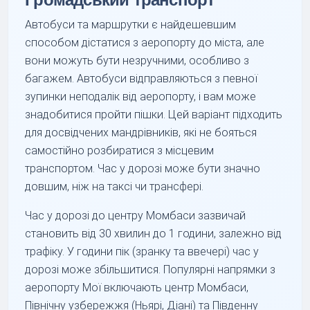
Автобуси та маршрутки є найдешевшим
способом дістатися з аеропорту до міста, але
вони можуть бути незручними, особливо з
багажем. Автобуси відправляються з певної
зупинки неподалік від аеропорту, і вам може
знадобитися пройти пішки. Цей варіант підходить
для досвідчених мандрівників, які не бояться
самостійно розбиратися з місцевим
транспортом. Час у дорозі може бути значно
довшим, ніж на таксі чи трансфері.
Час у дорозі до центру Момбаси зазвичай
становить від 30 хвилин до 1 години, залежно від
трафіку. У години пік (зранку та ввечері) час у
дорозі може збільшитися. Популярні напрямки з
аеропорту Мої включають центр Момбаси,
Північну узбережжя (Ньярі, Діані) та Південну