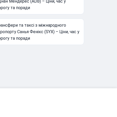
нан Мендерес (ADB) – Ціни, час у
орогу та поради
ансфери та таксі з міжнародного
ропорту Санья Фенікс (SYX) – Ціни, час у
орогу та поради