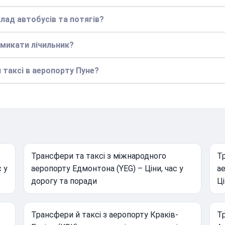
лад автобусів та потягів?
вмикати лічильник?
 таксі в аеропорту Пуне?
Трансфери та таксі з міжнародного
Тр
с у
аеропорту Едмонтона (YEG) – Ціни, час у
а
дорогу та поради
Ці
Трансфери й таксі з аеропорту Краків-
Тр