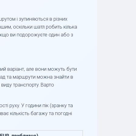
шрутом і зупиняються в різних
вшим, оскільки шатл робить кілька
 якщо ви подорожуєте один або з
ий варіант, але вони можуть бути
клад та маршрути можна знайти в
 виду транспорту. Варто
ті руху. У години пік (зранку та
ває кількість багажу та погодні
(EUR, приблизно)