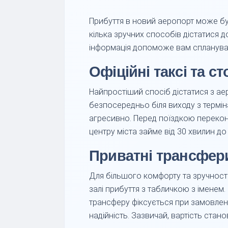
Прибуття в новий аеропорт може бут
кілька зручних способів дістатися д
інформація допоможе вам сплануват
Офіційні таксі та с
Найпростіший спосіб дістатися з ае
безпосередньо біля виходу з терміна
агресивно. Перед поїздкою перекона
центру міста займе від 30 хвилин до 
Приватні трансфер
Для більшого комфорту та зручност
залі прибуття з табличкою з іменем.
трансферу фіксується при замовленні
надійність. Зазвичай, вартість стано