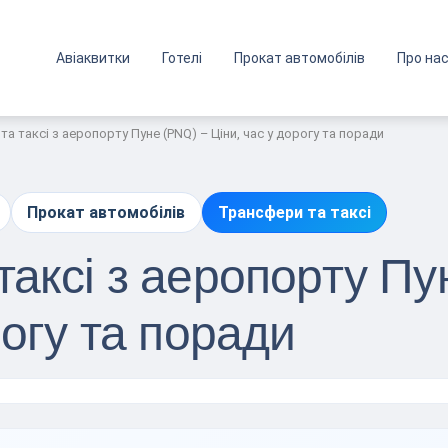
Авіаквитки
Готелі
Прокат автомобілів
Про на
а таксі з аеропорту Пуне (PNQ) – Ціни, час у дорогу та поради
Прокат автомобілів
Трансфери та таксі
таксі з аеропорту Пу
рогу та поради