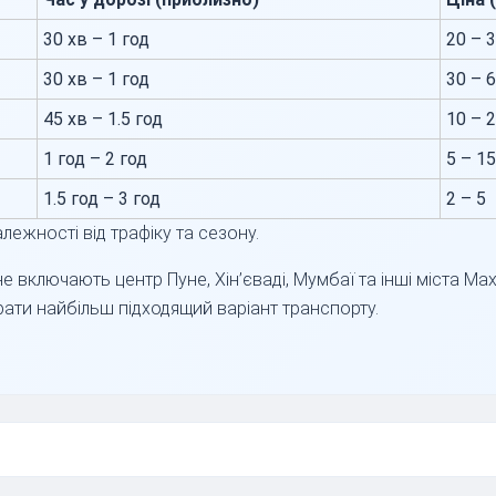
30 хв – 1 год
20 – 
30 хв – 1 год
30 – 
45 хв – 1.5 год
10 – 
1 год – 2 год
5 – 15
1.5 год – 3 год
2 – 5
лежності від трафіку та сезону.
е включають центр Пуне, Хін’єваді, Мумбаї та інші міста М
ати найбільш підходящий варіант транспорту.