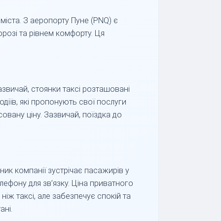
міста. З аеропорту Пуне (PNQ) є
орозі та рівнем комфорту. Ця
азвичай, стоянки таксі розташовані
одіїв, які пропонують свої послуги
овану ціну. Зазвичай, поїздка до
ик компанії зустрічає пасажирів у
елефону для зв’язку. Ціна приватного
ніж таксі, але забезпечує спокій та
ані.