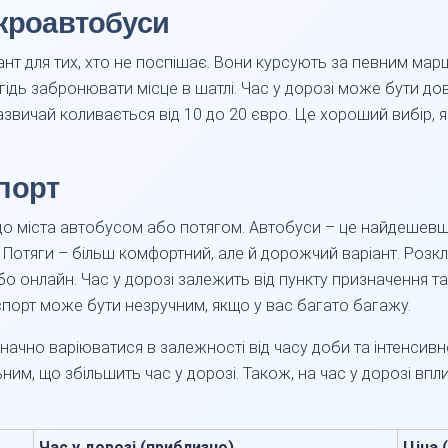
ікроавтобуси
ант для тих, хто не поспішає. Вони курсують за певним мар
гідь забронювати місце в шатлі. Час у дорозі може бути до
зазвичай коливається від 10 до 20 євро. Це хороший вибір,
порт
до міста автобусом або потягом. Автобуси – це найдешевш
. Потяги – більш комфортний, але й дорожчий варіант. Роз
о онлайн. Час у дорозі залежить від пункту призначення та
порт може бути незручним, якщо у вас багато багажу.
начно варіюватися в залежності від часу доби та інтенсивнос
ним, що збільшить час у дорозі. Також, на час у дорозі впли
Час у дорозі (приблизно)
Ціна 