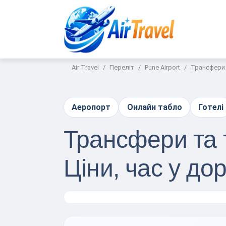
Air Travel
Переліт
Pune Airport
Трансфери т
Аеропорт
Онлайн табло
Готелі
Трансфери та 
Ціни, час у до