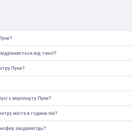
Пуне?
відрізняється від таксі?
ентру Пуне?
усі з аеропорту Пуне?
ентру міста в години пік?
нсфер заздалегідь?