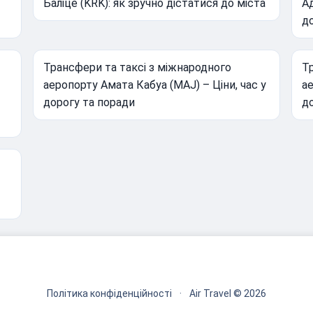
Баліце (KRK): як зручно дістатися до міста
Ад
д
Трансфери та таксі з міжнародного
Тр
аеропорту Амата Кабуа (MAJ) – Ціни, час у
ае
дорогу та поради
д
Політика конфіденційності
·
Air Travel © 2026