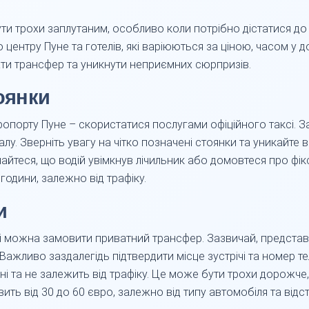
и трохи заплутаним, особливо коли потрібно дістатися до 
о центру Пуне та готелів, які варіюються за ціною, часом у д
и трансфер та уникнути неприємних сюрпризів.
тоянки
ропорту Пуне – скористатися послугами офіційного таксі. З
лу. Зверніть увагу на чітко позначені стоянки та уникайте в
йтеся, що водій увімкнув лічильник або домовтеся про фікс
години, залежно від трафіку.
и
і можна замовити приватний трансфер. Зазвичай, представн
 Важливо заздалегідь підтвердити місце зустрічі та номер т
 та не залежить від трафіку. Це може бути трохи дорожче, 
вить від 30 до 60 євро, залежно від типу автомобіля та відст