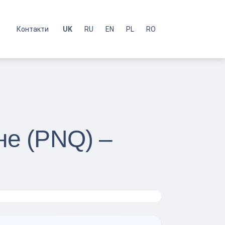
с
Контакти
UK
RU
EN
PL
RO
не (PNQ) –