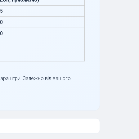
35
60
20
ахараштри. Залежно від вашого