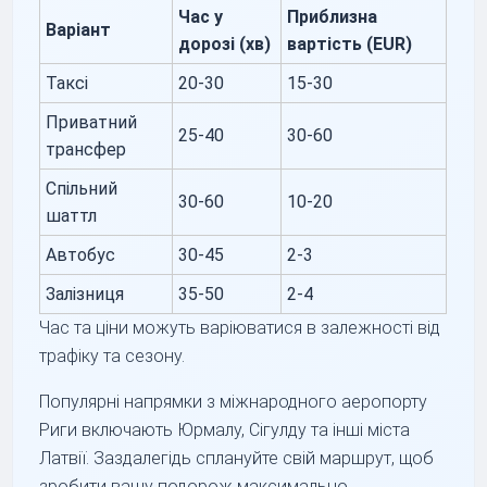
Час у
Приблизна
Варіант
дорозі (хв)
вартість (EUR)
Таксі
20-30
15-30
Приватний
25-40
30-60
трансфер
Спільний
30-60
10-20
шаттл
Автобус
30-45
2-3
Залізниця
35-50
2-4
Час та ціни можуть варіюватися в залежності від
трафіку та сезону.
Популярні напрямки з міжнародного аеропорту
Риги включають Юрмалу, Сігулду та інші міста
Латвії. Заздалегідь сплануйте свій маршрут, щоб
зробити вашу подорож максимально