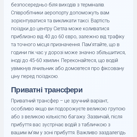
безпосередньо біля виходів з терміналів.
Співробітники аеропорту допоможуть вам
зорієнтуватися та викликати таксі. Вартість
поїздки до центру Сіетла може коливатися
приблизно від 40 до 60 євро, залежно від трафіку
та точного місця призначення. Пам'ятайте, що в
години пік час у дорозі може значно збільшитися,
іноді до 45-60 хвилин. Переконайтеся, що водій
увімкнув лічильник або домовтеся про фіксовану
ціну перед поїздкою.
Приватні трансфери
Приватний трансфер – це зручний варіант,
особливо якщо ви подорожуєте великою групою
або з великою кількістю багажу. Зазвичай, після
прибуття вас зустрічає водій з табличкою з
вашим ім'ям у зоні прибуття. Важливо заздалегідь