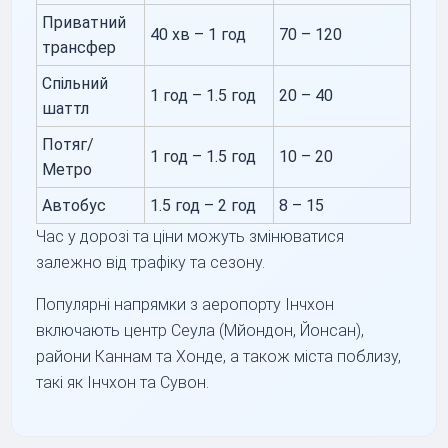
Приватний
40 хв – 1 год
70 – 120
трансфер
Спільний
1 год – 1.5 год
20 – 40
шаттл
Потяг/
1 год – 1.5 год
10 – 20
Метро
Автобус
1.5 год – 2 год
8 – 15
Час у дорозі та ціни можуть змінюватися
залежно від трафіку та сезону.
Популярні напрямки з аеропорту Інчхон
включають центр Сеула (Мйондон, Йонсан),
райони Каннам та Хонде, а також міста поблизу,
такі як Інчхон та Сувон.