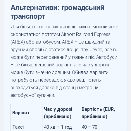
Альтернативи: громадський
транспорт
Для більш економних мандрівників є можливість
скористатися потягом Airport Railroad Express
(AREX) або автобусом. AREX – це швидкий та
зручний спосіб дістатися до центру Сеула, але він
може бути переповнений у години пік. Автобуси
– це більш дешевий варіант, але час у дорозі
може бути значно довшим. Обидва варіанти
потребують пересадок, якщо ваш готель
знаходиться далеко від станції метро чи
автобусної зупинки.
Час у дорозі
Вартість (EUR,
Варіант
(приблизно)
приблизно)
Таксі
40 хв – 1 год
40 – 70