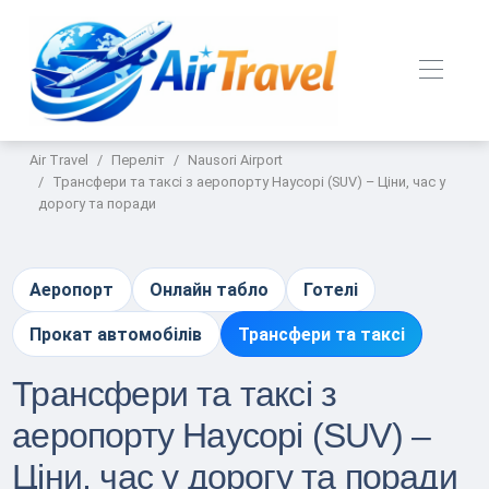
Air Travel
Переліт
Nausori Airport
Трансфери та таксі з аеропорту Наусорі (SUV) – Ціни, час у
дорогу та поради
Аеропорт
Онлайн табло
Готелі
Прокат автомобілів
Трансфери та таксі
Трансфери та таксі з
аеропорту Наусорі (SUV) –
Ціни, час у дорогу та поради