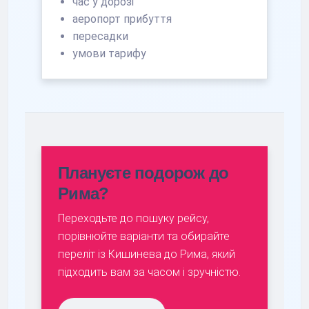
час у дорозі
аеропорт прибуття
пересадки
умови тарифу
Плануєте подорож до
Рима?
Переходьте до пошуку рейсу,
порівнюйте варіанти та обирайте
переліт із Кишинева до Рима, який
підходить вам за часом і зручністю.