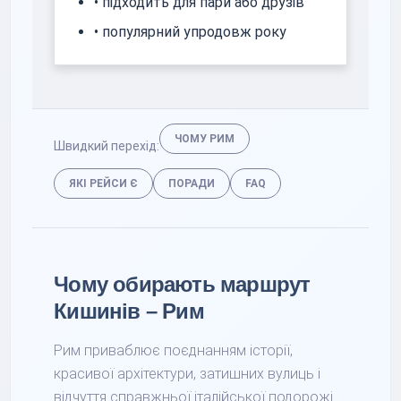
• підходить для пари або друзів
• популярний упродовж року
ЧОМУ РИМ
Швидкий перехід:
ЯКІ РЕЙСИ Є
ПОРАДИ
FAQ
Чому обирають маршрут
Кишинів – Рим
Рим приваблює поєднанням історії,
красивої архітектури, затишних вулиць і
відчуття справжньої італійської подорожі.