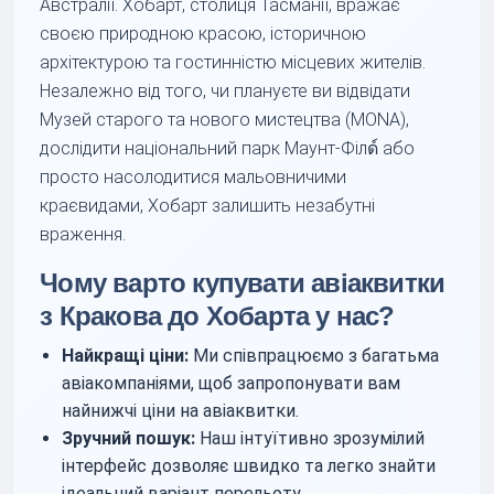
Австралії. Хобарт, столиця Тасманії, вражає
своєю природною красою, історичною
архітектурою та гостинністю місцевих жителів.
Незалежно від того, чи плануєте ви відвідати
Музей старого та нового мистецтва (MONA),
дослідити національний парк Маунт-Філด์ або
просто насолодитися мальовничими
краєвидами, Хобарт залишить незабутні
враження.
Чому варто купувати авіаквитки
з Кракова до Хобарта у нас?
Найкращі ціни:
Ми співпрацюємо з багатьма
авіакомпаніями, щоб запропонувати вам
найнижчі ціни на авіаквитки.
Зручний пошук:
Наш інтуїтивно зрозумілий
інтерфейс дозволяє швидко та легко знайти
ідеальний варіант перельоту.